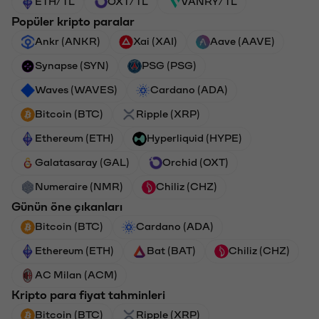
ETH/TL
OXT/TL
VANRY/TL
Popüler kripto paralar
Ankr (ANKR)
Xai (XAI)
Aave (AAVE)
Synapse (SYN)
PSG (PSG)
Waves (WAVES)
Cardano (ADA)
Bitcoin (BTC)
Ripple (XRP)
Ethereum (ETH)
Hyperliquid (HYPE)
Galatasaray (GAL)
Orchid (OXT)
Numeraire (NMR)
Chiliz (CHZ)
Günün öne çıkanları
Bitcoin (BTC)
Cardano (ADA)
Ethereum (ETH)
Bat (BAT)
Chiliz (CHZ)
AC Milan (ACM)
Kripto para fiyat tahminleri
Bitcoin (BTC)
Ripple (XRP)