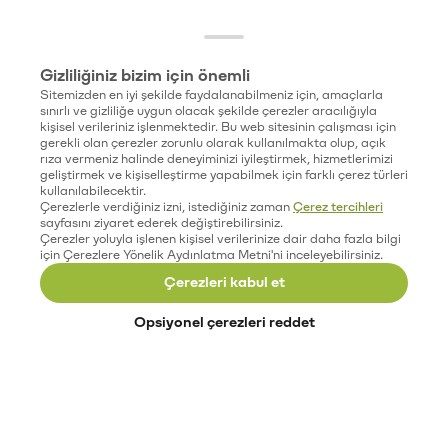
Gizliliğiniz bizim için önemli
Sitemizden en iyi şekilde faydalanabilmeniz için, amaçlarla
sınırlı ve gizliliğe uygun olacak şekilde çerezler aracılığıyla
kişisel verileriniz işlenmektedir. Bu web sitesinin çalışması için
gerekli olan çerezler zorunlu olarak kullanılmakta olup, açık
rıza vermeniz halinde deneyiminizi iyileştirmek, hizmetlerimizi
geliştirmek ve kişiselleştirme yapabilmek için farklı çerez türleri
kullanılabilecektir.
Çerezlerle verdiğiniz izni, istediğiniz zaman
Çerez tercihleri
sayfasını ziyaret ederek değiştirebilirsiniz.
Çerezler yoluyla işlenen kişisel verilerinize dair daha fazla bilgi
için Çerezlere Yönelik Aydınlatma Metni'ni inceleyebilirsiniz.
Çerezleri kabul et
Opsiyonel çerezleri reddet