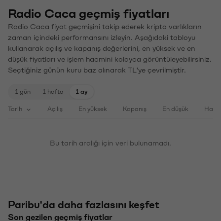
Radio Caca geçmiş fiyatları
Radio Caca fiyat geçmişini takip ederek kripto varlıkların
zaman içindeki performansını izleyin. Aşağıdaki tabloyu
kullanarak açılış ve kapanış değerlerini, en yüksek ve en
düşük fiyatları ve işlem hacmini kolayca görüntüleyebilirsiniz.
Seçtiğiniz günün kuru baz alınarak TL'ye çevrilmiştir.
1 gün
1 hafta
1 ay
Tarih
Açılış
En yüksek
Kapanış
En düşük
Haci
Bu tarih aralığı için veri bulunamadı.
Paribu'da daha fazlasını keşfet
Son gezilen geçmiş fiyatlar