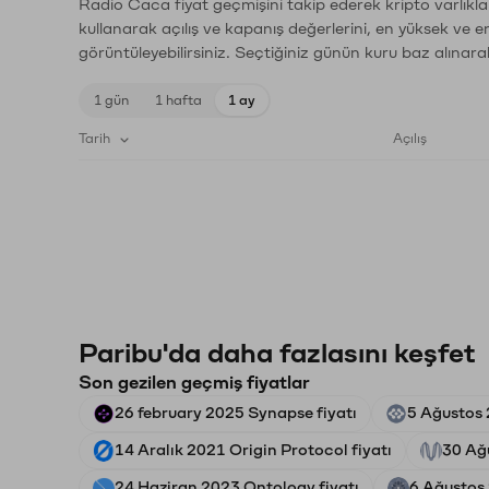
Radio Caca fiyat geçmişini takip ederek kripto varlıkla
kullanarak açılış ve kapanış değerlerini, en yüksek ve e
görüntüleyebilirsiniz. Seçtiğiniz günün kuru baz alınarak
1 gün
1 hafta
1 ay
Tarih
Açılış
Paribu'da daha fazlasını keşfet
Son gezilen geçmiş fiyatlar
26 february 2025 Synapse fiyatı
5 Ağustos 2
14 Aralık 2021 Origin Protocol fiyatı
30 Ağ
24 Haziran 2023 Ontology fiyatı
6 Ağustos