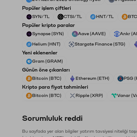
Popüler işlem çiftleri
SYN/TL
CTSI/TL
HNT/TL
BTC
Popüler kripto paralar
Synapse (SYN)
Aave (AAVE)
Ankr (
Helium (HNT)
Stargate Finance (STG)
Yeni eklenenler
Gram (GRAM)
Günün öne çıkanları
Bitcoin (BTC)
Ethereum (ETH)
PSG (
Kripto para fiyat tahminleri
Bitcoin (BTC)
Ripple (XRP)
Vanar (
Sorumluluk reddi
Bu sayfada yer alan bilgiler yatırım tavsiyesi niteliği ta