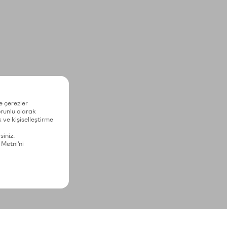
e çerezler
zorunlu olarak
 ve kişiselleştirme
siniz.
 Metni'ni