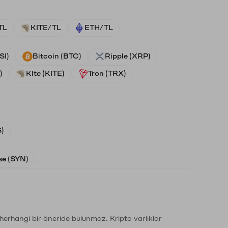
TL
KITE/TL
ETH/TL
SI)
Bitcoin (BTC)
Ripple (XRP)
)
Kite (KITE)
Tron (TRX)
)
e (SYN)
li herhangi bir öneride bulunmaz. Kripto varlıklar