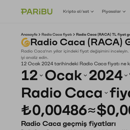
Kripto al/sat
Piyasalar
Anasayfa
Radio Caca fiyatı
Radio Caca (RACA) TL fiyat g
Radio Caca (RACA) G
Radio Caca'nın yıllar içindeki fiyat değişimini inceley
iyi analiz edin.
12 Ocak 2024 tarihindeki Radio Caca fiyatı ne 
12
Ocak
2024
Radio Caca
fiy
₺0,00486
≈
$0,0
Radio Caca geçmiş fiyatları