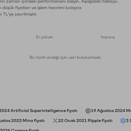
rın zaman içindeki performansını izleyin. Aşağıdaki tabloyu
n düşük fiyatları ve işlem hacmini kolayca
 TL'ye çevrilmiştir.
En yüksek
Kapanış
Bu tarih aralığı için veri bulunamadı.
024 Artificial Superintelligence fiyatı
19 Ağustos 2024 Ma
ustos 2023 Mina fiyatı
22 Ocak 2021 Ripple fiyatı
3 
 2026 Cosmos fiyatı