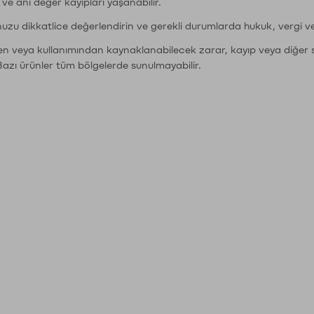
r ve ani değer kayıpları yaşanabilir.
nuzu dikkatlice değerlendirin ve gerekli durumlarda hukuk, vergi v
den veya kullanımından kaynaklanabilecek zarar, kayıp veya diğer 
Bazı ürünler tüm bölgelerde sunulmayabilir.