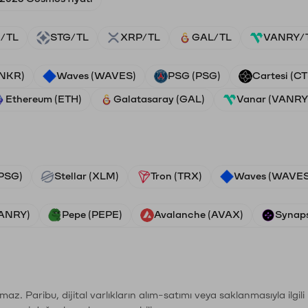
/TL
STG/TL
XRP/TL
GAL/TL
VANRY/
ANKR)
Waves (WAVES)
PSG (PSG)
Cartesi (CT
Ethereum (ETH)
Galatasaray (GAL)
Vanar (VANRY
PSG)
Stellar (XLM)
Tron (TRX)
Waves (WAVES
VANRY)
Pepe (PEPE)
Avalanche (AVAX)
Synaps
şımaz. Paribu, dijital varlıkların alım-satımı veya saklanmasıyla ilgi