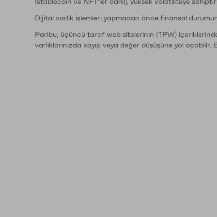
(stablecoin ve NFT'ler dahil), yüksek volatiliteye sahipti
Dijital varlık işlemleri yapmadan önce finansal durumu
Paribu, üçüncü taraf web sitelerinin (TPW) içeriklerin
varlıklarınızda kayıp veya değer düşüşüne yol açabilir. 