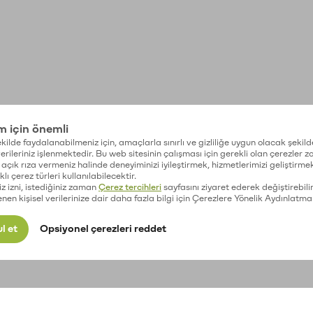
im için önemli
kilde faydalanabilmeniz için, amaçlarla sınırlı ve gizliliğe uygun olacak şekild
 verileriniz işlenmektedir. Bu web sitesinin çalışması için gerekli olan çerezler 
açık rıza vermeniz halinde deneyiminizi iyileştirmek, hizmetlerimizi geliştirmek
lı çerez türleri kullanılabilecektir.
iz izni, istediğiniz zaman
Çerez tercihleri
sayfasını ziyaret ederek değiştirebilir
enen kişisel verilerinize dair daha fazla bilgi için Çerezlere Yönelik Aydınlatma
l et
Opsiyonel çerezleri reddet