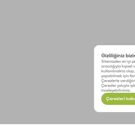
Gizliliğiniz biz
Sitemizden en iyi şe
aracılığıyla kişisel
kullanılmakta olup, 
yapabilmek için fark
Çerezlerle verdiğin
Çerezler yoluyla işl
inceleyebilirsiniz.
Çerezleri kabu