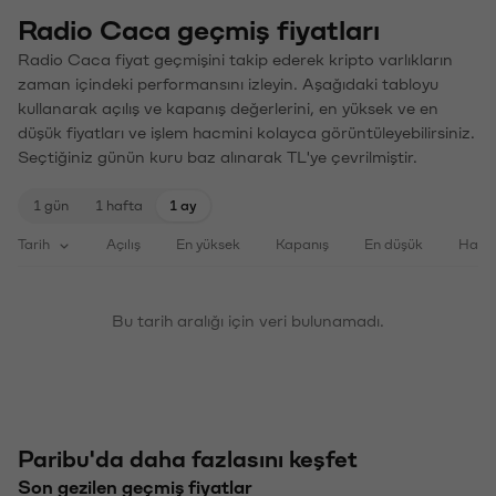
Radio Caca geçmiş fiyatları
Radio Caca fiyat geçmişini takip ederek kripto varlıkların
zaman içindeki performansını izleyin. Aşağıdaki tabloyu
kullanarak açılış ve kapanış değerlerini, en yüksek ve en
düşük fiyatları ve işlem hacmini kolayca görüntüleyebilirsiniz.
Seçtiğiniz günün kuru baz alınarak TL'ye çevrilmiştir.
1 gün
1 hafta
1 ay
Tarih
Açılış
En yüksek
Kapanış
En düşük
Haci
Bu tarih aralığı için veri bulunamadı.
Paribu'da daha fazlasını keşfet
Son gezilen geçmiş fiyatlar