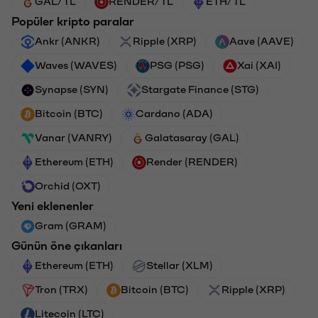
GAL/TL
RENDER/TL
ETH/TL
Popüler kripto paralar
Ankr (ANKR)
Ripple (XRP)
Aave (AAVE)
Waves (WAVES)
PSG (PSG)
Xai (XAI)
Synapse (SYN)
Stargate Finance (STG)
Bitcoin (BTC)
Cardano (ADA)
Vanar (VANRY)
Galatasaray (GAL)
Ethereum (ETH)
Render (RENDER)
Orchid (OXT)
Yeni eklenenler
Gram (GRAM)
Günün öne çıkanları
Ethereum (ETH)
Stellar (XLM)
Tron (TRX)
Bitcoin (BTC)
Ripple (XRP)
Litecoin (LTC)