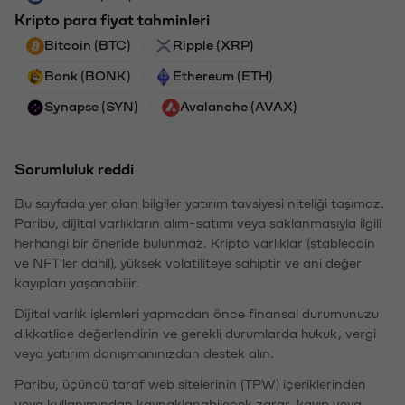
Kripto para fiyat tahminleri
Bitcoin (BTC)
Ripple (XRP)
Bonk (BONK)
Ethereum (ETH)
Synapse (SYN)
Avalanche (AVAX)
Sorumluluk reddi
Bu sayfada yer alan bilgiler yatırım tavsiyesi niteliği taşımaz.
Paribu, dijital varlıkların alım-satımı veya saklanmasıyla ilgili
herhangi bir öneride bulunmaz. Kripto varlıklar (stablecoin
ve NFT'ler dahil), yüksek volatiliteye sahiptir ve ani değer
kayıpları yaşanabilir.
Dijital varlık işlemleri yapmadan önce finansal durumunuzu
dikkatlice değerlendirin ve gerekli durumlarda hukuk, vergi
veya yatırım danışmanınızdan destek alın.
Paribu, üçüncü taraf web sitelerinin (TPW) içeriklerinden
veya kullanımından kaynaklanabilecek zarar, kayıp veya