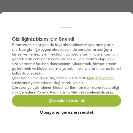
Gizliliğiniz bizim için önemli
Sitemizden en iyi şekilde faydalanabilmeniz için, amaçlarla
sınırlı ve gizliliğe uygun olacak şekilde çerezler aracılığıyla
kişisel verileriniz işlenmektedir. Bu web sitesinin çalışması için
gerekli olan çerezler zorunlu olarak kullanılmakta olup, açık
rıza vermeniz halinde deneyiminizi iyileştirmek, hizmetlerimizi
geliştirmek ve kişiselleştirme yapabilmek için farklı çerez türleri
kullanılabilecektir.
Çerezlerle verdiğiniz izni, istediğiniz zaman
Çerez tercihleri
sayfasını ziyaret ederek değiştirebilirsiniz.
Çerezler yoluyla işlenen kişisel verilerinize dair daha fazla bilgi
için Çerezlere Yönelik Aydınlatma Metni'ni inceleyebilirsiniz.
Çerezleri kabul et
Opsiyonel çerezleri reddet