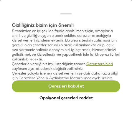
Gizliliğiniz bizim için önemli
Sitemizden en iyi şekilde faydalanabilmeniz için, amaçlarla
sınırlı ve gizliliğe uygun olacak şekilde çerezler aracılığıyla
kişisel verileriniz işlenmektedir. Bu web sitesinin çalışması için
gerekli olan çerezler zorunlu olarak kullanılmakta olup, açık
rıza vermeniz halinde deneyiminizi iyileştirmek, hizmetlerimizi
geliştirmek ve kişiselleştirme yapabilmek için farklı çerez türleri
kullanılabilecektir.
Çerezlerle verdiğiniz izni, istediğiniz zaman
Çerez tercihleri
sayfasını ziyaret ederek değiştirebilirsiniz.
Çerezler yoluyla işlenen kişisel verilerinize dair daha fazla bilgi
için Çerezlere Yönelik Aydınlatma Metni'ni inceleyebilirsiniz.
Çerezleri kabul et
Opsiyonel çerezleri reddet