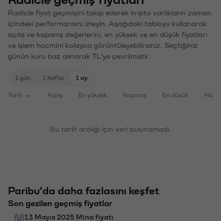
Radicle geçmiş fiyatları
Radicle fiyat geçmişini takip ederek kripto varlıkların zaman
içindeki performansını izleyin. Aşağıdaki tabloyu kullanarak
açılış ve kapanış değerlerini, en yüksek ve en düşük fiyatları
ve işlem hacmini kolayca görüntüleyebilirsiniz. Seçtiğiniz
günün kuru baz alınarak TL'ye çevrilmiştir.
1 gün
1 hafta
1 ay
Tarih
Açılış
En yüksek
Kapanış
En düşük
Haci
Bu tarih aralığı için veri bulunamadı.
Paribu'da daha fazlasını keşfet
Son gezilen geçmiş fiyatlar
13 Mayıs 2025 Mina fiyatı