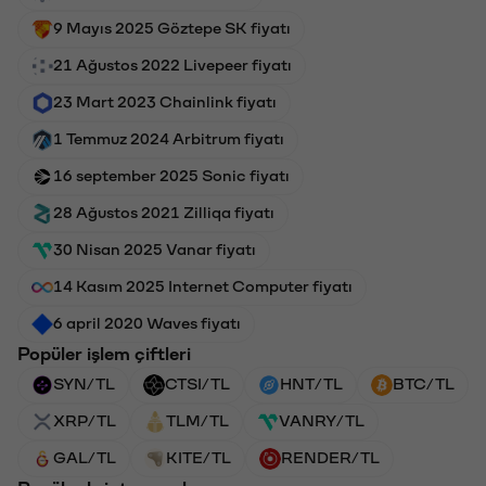
9 Mayıs 2025 Göztepe SK fiyatı
21 Ağustos 2022 Livepeer fiyatı
23 Mart 2023 Chainlink fiyatı
1 Temmuz 2024 Arbitrum fiyatı
16 september 2025 Sonic fiyatı
28 Ağustos 2021 Zilliqa fiyatı
30 Nisan 2025 Vanar fiyatı
14 Kasım 2025 Internet Computer fiyatı
6 april 2020 Waves fiyatı
Popüler işlem çiftleri
SYN/TL
CTSI/TL
HNT/TL
BTC/TL
XRP/TL
TLM/TL
VANRY/TL
GAL/TL
KITE/TL
RENDER/TL