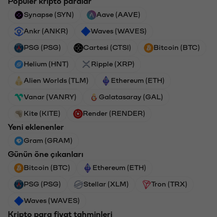
Popüler kripto paralar
Synapse (SYN)
Aave (AAVE)
Ankr (ANKR)
Waves (WAVES)
PSG (PSG)
Cartesi (CTSI)
Bitcoin (BTC)
Helium (HNT)
Ripple (XRP)
Alien Worlds (TLM)
Ethereum (ETH)
Vanar (VANRY)
Galatasaray (GAL)
Kite (KITE)
Render (RENDER)
Yeni eklenenler
Gram (GRAM)
Günün öne çıkanları
Bitcoin (BTC)
Ethereum (ETH)
PSG (PSG)
Stellar (XLM)
Tron (TRX)
Waves (WAVES)
Kripto para fiyat tahminleri