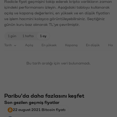
Radicle fiyat geçmişini takip ederek kripto varlıkların zaman
içindeki performansını izleyin. Aşağıdaki tabloyu kullanarak
açılış ve kapanış değerlerini, en yüksek ve en düşük fiyatları
ve işlem hacmini kolayca görüntüleyebilirsiniz. Seçtiğiniz
günün kuru baz alınarak TL'ye çevrilmiştir.
1 gün
1 hafta
1 ay
Tarih
Açılış
En yüksek
Kapanış
En düşük
Haci
Bu tarih aralığı için veri bulunamadı.
Paribu'da daha fazlasını keşfet
Son gezilen geçmiş fiyatlar
22 august 2021 Bitcoin fiyatı