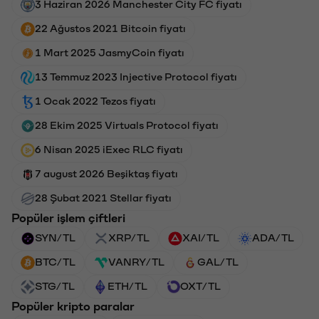
3 Haziran 2026 Manchester City FC fiyatı
22 Ağustos 2021 Bitcoin fiyatı
1 Mart 2025 JasmyCoin fiyatı
13 Temmuz 2023 Injective Protocol fiyatı
1 Ocak 2022 Tezos fiyatı
28 Ekim 2025 Virtuals Protocol fiyatı
6 Nisan 2025 iExec RLC fiyatı
7 august 2026 Beşiktaş fiyatı
28 Şubat 2021 Stellar fiyatı
Popüler işlem çiftleri
SYN/TL
XRP/TL
XAI/TL
ADA/TL
BTC/TL
VANRY/TL
GAL/TL
STG/TL
ETH/TL
OXT/TL
Popüler kripto paralar