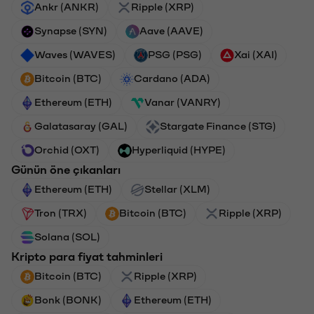
Ankr (ANKR)
Ripple (XRP)
Synapse (SYN)
Aave (AAVE)
Waves (WAVES)
PSG (PSG)
Xai (XAI)
Bitcoin (BTC)
Cardano (ADA)
Ethereum (ETH)
Vanar (VANRY)
Galatasaray (GAL)
Stargate Finance (STG)
Orchid (OXT)
Hyperliquid (HYPE)
Günün öne çıkanları
Ethereum (ETH)
Stellar (XLM)
Tron (TRX)
Bitcoin (BTC)
Ripple (XRP)
Solana (SOL)
Kripto para fiyat tahminleri
Bitcoin (BTC)
Ripple (XRP)
Bonk (BONK)
Ethereum (ETH)