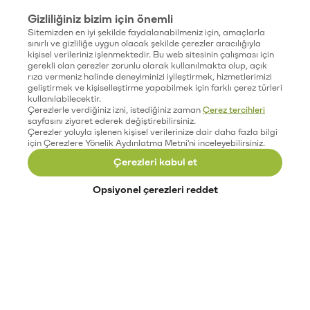
Gizliliğiniz bizim için önemli
Sitemizden en iyi şekilde faydalanabilmeniz için, amaçlarla
sınırlı ve gizliliğe uygun olacak şekilde çerezler aracılığıyla
kişisel verileriniz işlenmektedir. Bu web sitesinin çalışması için
gerekli olan çerezler zorunlu olarak kullanılmakta olup, açık
rıza vermeniz halinde deneyiminizi iyileştirmek, hizmetlerimizi
geliştirmek ve kişiselleştirme yapabilmek için farklı çerez türleri
kullanılabilecektir.
Çerezlerle verdiğiniz izni, istediğiniz zaman
Çerez tercihleri
sayfasını ziyaret ederek değiştirebilirsiniz.
Çerezler yoluyla işlenen kişisel verilerinize dair daha fazla bilgi
için Çerezlere Yönelik Aydınlatma Metni'ni inceleyebilirsiniz.
Çerezleri kabul et
Opsiyonel çerezleri reddet
Paribu’yu keşfet
Eğitimler