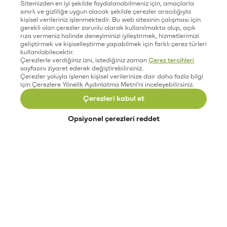
Sitemizden en iyi şekilde faydalanabilmeniz için, amaçlarla
sınırlı ve gizliliğe uygun olacak şekilde çerezler aracılığıyla
kişisel verileriniz işlenmektedir. Bu web sitesinin çalışması için
gerekli olan çerezler zorunlu olarak kullanılmakta olup, açık
rıza vermeniz halinde deneyiminizi iyileştirmek, hizmetlerimizi
geliştirmek ve kişiselleştirme yapabilmek için farklı çerez türleri
kullanılabilecektir.
Çerezlerle verdiğiniz izni, istediğiniz zaman
Çerez tercihleri
sayfasını ziyaret ederek değiştirebilirsiniz.
Çerezler yoluyla işlenen kişisel verilerinize dair daha fazla bilgi
için Çerezlere Yönelik Aydınlatma Metni'ni inceleyebilirsiniz.
Çerezleri kabul et
Opsiyonel çerezleri reddet
Paribu’yu keşfet
Eğitimler
Etkinlikler
Açık pozisyonlar