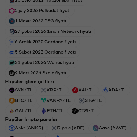
5 july 2026 Polkadot fiyatı
1 Mayıs 2022 PSG fiyatı
27 Şubat 2026 1inch Network fiyatı
6 Aralık 2020 Cardano fiyatı
5 Şubat 2023 Cardano fiyatı
21 Şubat 2026 Walrus fiyatı
9 Mart 2026 Skale fiyatı
Popüler işlem çiftleri
SYN/TL
XRP/TL
XAI/TL
ADA/TL
BTC/TL
VANRY/TL
STG/TL
GAL/TL
ETH/TL
CTSI/TL
Popüler kripto paralar
Ankr (ANKR)
Ripple (XRP)
Aave (AAVE)