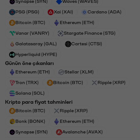
Synapse (SYN)
Waves (WAVES)
PSG (PSG)
Xai (XAI)
Cardano (ADA)
Bitcoin (BTC)
Ethereum (ETH)
Vanar (VANRY)
Stargate Finance (STG)
Galatasaray (GAL)
Cartesi (CTSI)
Hyperliquid (HYPE)
Günün öne çıkanları
Ethereum (ETH)
Stellar (XLM)
Tron (TRX)
Bitcoin (BTC)
Ripple (XRP)
Solana (SOL)
Kripto para fiyat tahminleri
Bitcoin (BTC)
Ripple (XRP)
Bonk (BONK)
Ethereum (ETH)
Synapse (SYN)
Avalanche (AVAX)