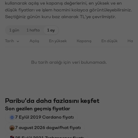
kullanarak açılış ve kapanış değerlerini, en yüksek ve en
düşük fiyatları ve işlem hacmini kolayca görüntüleyebilirsiniz.
Seçtiğiniz günün kuru baz alınarak TL'ye çevrilmiştir.
1 gün
1 hafta
1 ay
Tarih
Açılış
En yüksek
Kapanış
En düşük
Haci
Bu tarih aralığı için veri bulunamadı.
Paribu'da daha fazlasını keşfet
Son gezilen geçmiş fiyatlar
7 Eylül 2019 Cardano fiyatı
7 august 2026 dogwifhat fiyatı
25 Eylül 2021 Trabzonspor fiyatı