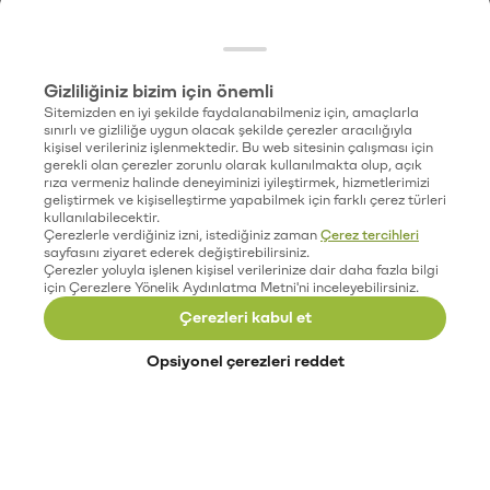
Gizliliğiniz bizim için önemli
Sitemizden en iyi şekilde faydalanabilmeniz için, amaçlarla
sınırlı ve gizliliğe uygun olacak şekilde çerezler aracılığıyla
kişisel verileriniz işlenmektedir. Bu web sitesinin çalışması için
gerekli olan çerezler zorunlu olarak kullanılmakta olup, açık
rıza vermeniz halinde deneyiminizi iyileştirmek, hizmetlerimizi
geliştirmek ve kişiselleştirme yapabilmek için farklı çerez türleri
kullanılabilecektir.
Çerezlerle verdiğiniz izni, istediğiniz zaman
Çerez tercihleri
sayfasını ziyaret ederek değiştirebilirsiniz.
Çerezler yoluyla işlenen kişisel verilerinize dair daha fazla bilgi
için Çerezlere Yönelik Aydınlatma Metni'ni inceleyebilirsiniz.
Çerezleri kabul et
Opsiyonel çerezleri reddet