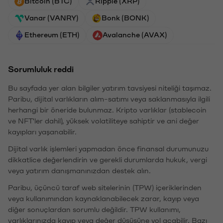
Bitcoin (BTC)
Ripple (XRP)
Vanar (VANRY)
Bonk (BONK)
Ethereum (ETH)
Avalanche (AVAX)
Sorumluluk reddi
Bu sayfada yer alan bilgiler yatırım tavsiyesi niteliği taşımaz.
Paribu, dijital varlıkların alım-satımı veya saklanmasıyla ilgili
herhangi bir öneride bulunmaz. Kripto varlıklar (stablecoin
ve NFT'ler dahil), yüksek volatiliteye sahiptir ve ani değer
kayıpları yaşanabilir.
Dijital varlık işlemleri yapmadan önce finansal durumunuzu
dikkatlice değerlendirin ve gerekli durumlarda hukuk, vergi
veya yatırım danışmanınızdan destek alın.
Paribu, üçüncü taraf web sitelerinin (TPW) içeriklerinden
veya kullanımından kaynaklanabilecek zarar, kayıp veya
diğer sonuçlardan sorumlu değildir. TPW kullanımı,
varlıklarınızda kayıp veya değer düşüşüne yol açabilir. Bazı