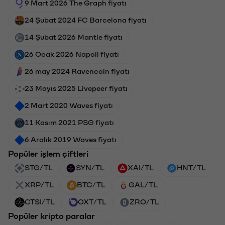
9 Mart 2026 The Graph fiyatı
24 Şubat 2024 FC Barcelona fiyatı
14 Şubat 2026 Mantle fiyatı
26 Ocak 2026 Napoli fiyatı
26 may 2024 Ravencoin fiyatı
23 Mayıs 2025 Livepeer fiyatı
2 Mart 2020 Waves fiyatı
11 Kasım 2021 PSG fiyatı
6 Aralık 2019 Waves fiyatı
Popüler işlem çiftleri
STG/TL
SYN/TL
XAI/TL
HNT/TL
XRP/TL
BTC/TL
GAL/TL
CTSI/TL
OXT/TL
ZRO/TL
Popüler kripto paralar