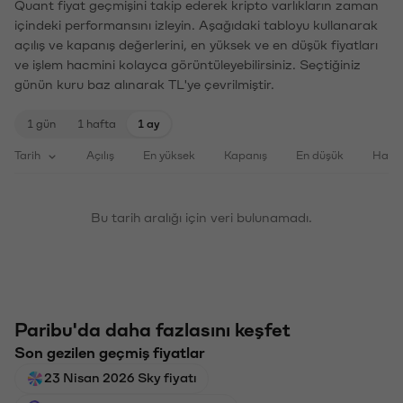
Quant fiyat geçmişini takip ederek kripto varlıkların zaman
içindeki performansını izleyin. Aşağıdaki tabloyu kullanarak
açılış ve kapanış değerlerini, en yüksek ve en düşük fiyatları
ve işlem hacmini kolayca görüntüleyebilirsiniz. Seçtiğiniz
günün kuru baz alınarak TL'ye çevrilmiştir.
1 gün
1 hafta
1 ay
Tarih
Açılış
En yüksek
Kapanış
En düşük
Haci
Bu tarih aralığı için veri bulunamadı.
Paribu'da daha fazlasını keşfet
Son gezilen geçmiş fiyatlar
23 Nisan 2026 Sky fiyatı