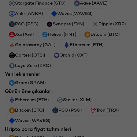
Stargate Finance (STG)
Aave (AAVE)
Ankr (ANKR)
Waves (WAVES)
PSG (PSG)
Synapse (SYN)
Ripple (XRP)
Xai (XAI)
Helium (HNT)
Bitcoin (BTC)
Galatasaray (GAL)
Ethereum (ETH)
Cartesi (CTSI)
Orchid (OXT)
LayerZero (ZRO)
Yeni eklenenler
Gram (GRAM)
Günün öne çıkanları
Ethereum (ETH)
Stellar (XLM)
Bitcoin (BTC)
PSG (PSG)
Tron (TRX)
Waves (WAVES)
Kripto para fiyat tahminleri