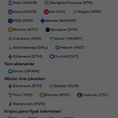
Ankr (ANKR)
Stargate Finance (STG)
Aave (AAVE)
Xai (XAI)
Ripple (XRP)
PSG (PSG)
Waves (WAVES)
Bitcoin (BTC)
Synapse (SYN)
Cardano (ADA)
Vanar (VANRY)
Galatasaray (GAL)
Helium (HNT)
Ethereum (ETH)
Orchid (OXT)
Yeni eklenenler
Gram (GRAM)
Günün öne çıkanları
Ethereum (ETH)
Stellar (XLM)
Tron (TRX)
Bitcoin (BTC)
Litecoin (LTC)
Ravencoin (RVN)
Kripto para fiyat tahminleri