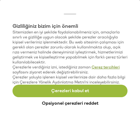
Gizliliğiniz bizim için önemli
Sitemizden en iyi şekilde faydalanabilmeniz için, amaçlarla
sınırlı ve gizliliğe uygun olacak şekilde çerezler aracılığıyla
kişisel verileriniz işlenmektedir. Bu web sitesinin çalışması için
gerekli olan çerezler zorunlu olarak kullanılmakta olup, açık
rıza vermeniz halinde deneyiminizi iyileştirmek, hizmetlerimizi
geliştirmek ve kişiselleştirme yapabilmek için farklı çerez türleri
kullanılabilecektir.
Çerezlerle verdiğiniz izni, istediğiniz zaman
Çerez tercihleri
sayfasını ziyaret ederek değiştirebilirsiniz.
Çerezler yoluyla işlenen kişisel verilerinize dair daha fazla bilgi
için Çerezlere Yönelik Aydınlatma Metni'ni inceleyebilirsiniz.
Çerezleri kabul et
Opsiyonel çerezleri reddet