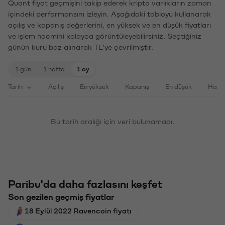
Quant fiyat geçmişini takip ederek kripto varlıkların zaman
içindeki performansını izleyin. Aşağıdaki tabloyu kullanarak
açılış ve kapanış değerlerini, en yüksek ve en düşük fiyatları
ve işlem hacmini kolayca görüntüleyebilirsiniz. Seçtiğiniz
günün kuru baz alınarak TL'ye çevrilmiştir.
1 gün
1 hafta
1 ay
Tarih
Açılış
En yüksek
Kapanış
En düşük
Haci
Bu tarih aralığı için veri bulunamadı.
Paribu'da daha fazlasını keşfet
Son gezilen geçmiş fiyatlar
18 Eylül 2022 Ravencoin fiyatı