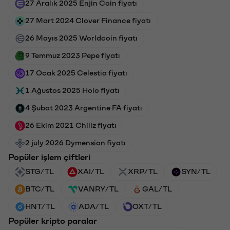
27 Aralık 2025 Enjin Coin fiyatı
27 Mart 2024 Clover Finance fiyatı
26 Mayıs 2025 Worldcoin fiyatı
9 Temmuz 2023 Pepe fiyatı
17 Ocak 2025 Celestia fiyatı
1 Ağustos 2025 Holo fiyatı
4 Şubat 2023 Argentine FA fiyatı
26 Ekim 2021 Chiliz fiyatı
2 july 2026 Dymension fiyatı
Popüler işlem çiftleri
STG/TL
XAI/TL
XRP/TL
SYN/TL
BTC/TL
VANRY/TL
GAL/TL
HNT/TL
ADA/TL
OXT/TL
Popüler kripto paralar