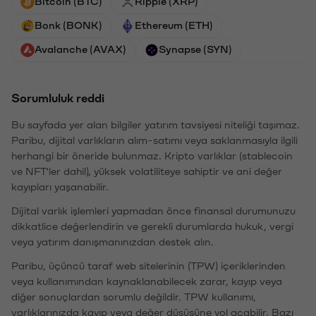
Bitcoin (BTC)
Ripple (XRP)
Bonk (BONK)
Ethereum (ETH)
Avalanche (AVAX)
Synapse (SYN)
Sorumluluk reddi
Bu sayfada yer alan bilgiler yatırım tavsiyesi niteliği taşımaz.
Paribu, dijital varlıkların alım-satımı veya saklanmasıyla ilgili
herhangi bir öneride bulunmaz. Kripto varlıklar (stablecoin
ve NFT'ler dahil), yüksek volatiliteye sahiptir ve ani değer
kayıpları yaşanabilir.
Dijital varlık işlemleri yapmadan önce finansal durumunuzu
dikkatlice değerlendirin ve gerekli durumlarda hukuk, vergi
veya yatırım danışmanınızdan destek alın.
Paribu, üçüncü taraf web sitelerinin (TPW) içeriklerinden
veya kullanımından kaynaklanabilecek zarar, kayıp veya
diğer sonuçlardan sorumlu değildir. TPW kullanımı,
varlıklarınızda kayıp veya değer düşüşüne yol açabilir. Bazı