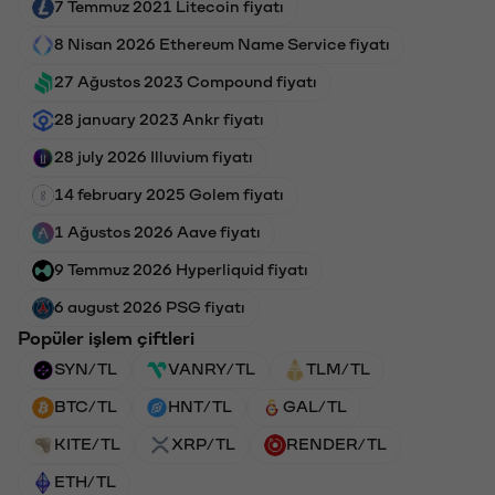
7 Temmuz 2021 Litecoin fiyatı
8 Nisan 2026 Ethereum Name Service fiyatı
27 Ağustos 2023 Compound fiyatı
28 january 2023 Ankr fiyatı
28 july 2026 Illuvium fiyatı
14 february 2025 Golem fiyatı
1 Ağustos 2026 Aave fiyatı
9 Temmuz 2026 Hyperliquid fiyatı
6 august 2026 PSG fiyatı
Popüler işlem çiftleri
SYN/TL
VANRY/TL
TLM/TL
BTC/TL
HNT/TL
GAL/TL
KITE/TL
XRP/TL
RENDER/TL
ETH/TL