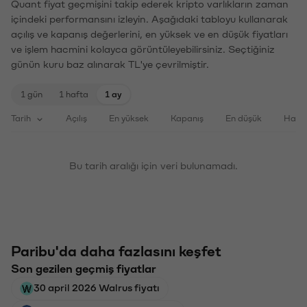
Quant fiyat geçmişini takip ederek kripto varlıkların zaman
içindeki performansını izleyin. Aşağıdaki tabloyu kullanarak
açılış ve kapanış değerlerini, en yüksek ve en düşük fiyatları
ve işlem hacmini kolayca görüntüleyebilirsiniz. Seçtiğiniz
günün kuru baz alınarak TL'ye çevrilmiştir.
1 gün
1 hafta
1 ay
Tarih
Açılış
En yüksek
Kapanış
En düşük
Haci
Bu tarih aralığı için veri bulunamadı.
Paribu'da daha fazlasını keşfet
Son gezilen geçmiş fiyatlar
30 april 2026 Walrus fiyatı