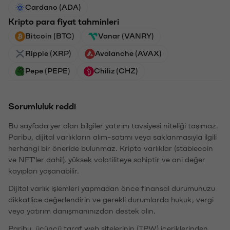
Cardano (ADA)
Kripto para fiyat tahminleri
Bitcoin (BTC)
Vanar (VANRY)
Ripple (XRP)
Avalanche (AVAX)
Pepe (PEPE)
Chiliz (CHZ)
Sorumluluk reddi
Bu sayfada yer alan bilgiler yatırım tavsiyesi niteliği taşımaz.
Paribu, dijital varlıkların alım-satımı veya saklanmasıyla ilgili
herhangi bir öneride bulunmaz. Kripto varlıklar (stablecoin
ve NFT'ler dahil), yüksek volatiliteye sahiptir ve ani değer
kayıpları yaşanabilir.
Dijital varlık işlemleri yapmadan önce finansal durumunuzu
dikkatlice değerlendirin ve gerekli durumlarda hukuk, vergi
veya yatırım danışmanınızdan destek alın.
Paribu, üçüncü taraf web sitelerinin (TPW) içeriklerinden