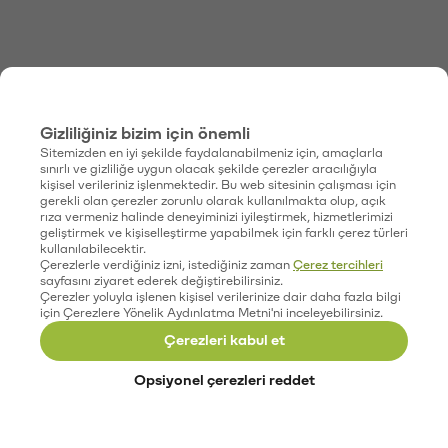
Gizliliğiniz bizim için önemli
Sitemizden en iyi şekilde faydalanabilmeniz için, amaçlarla
sınırlı ve gizliliğe uygun olacak şekilde çerezler aracılığıyla
kişisel verileriniz işlenmektedir. Bu web sitesinin çalışması için
gerekli olan çerezler zorunlu olarak kullanılmakta olup, açık
rıza vermeniz halinde deneyiminizi iyileştirmek, hizmetlerimizi
geliştirmek ve kişiselleştirme yapabilmek için farklı çerez türleri
kullanılabilecektir.
Çerezlerle verdiğiniz izni, istediğiniz zaman
Çerez tercihleri
sayfasını ziyaret ederek değiştirebilirsiniz.
Çerezler yoluyla işlenen kişisel verilerinize dair daha fazla bilgi
için Çerezlere Yönelik Aydınlatma Metni'ni inceleyebilirsiniz.
Çerezleri kabul et
Opsiyonel çerezleri reddet