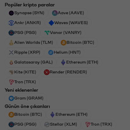
Popüler kripto paralar
Synapse (SYN)
Aave (AAVE)
Ankr (ANKR)
Waves (WAVES)
PSG (PSG)
Vanar (VANRY)
Alien Worlds (TLM)
Bitcoin (BTC)
Ripple (XRP)
Helium (HNT)
Galatasaray (GAL)
Ethereum (ETH)
Kite (KITE)
Render (RENDER)
Tron (TRX)
Yeni eklenenler
Gram (GRAM)
Günün öne çıkanları
Bitcoin (BTC)
Ethereum (ETH)
PSG (PSG)
Stellar (XLM)
Tron (TRX)