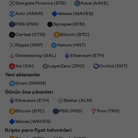
Stargate Finance (STG)
Aave (AAVE)
Ankr (ANKR)
Waves (WAVES)
PSG (PSG)
Synapse (SYN)
Cartesi (CTSI)
Bitcoin (BTC)
Ripple (XRP)
Helium (HNT)
Galatasaray (GAL)
Ethereum (ETH)
Xai (XAI)
LayerZero (ZRO)
Orchid (OXT)
Yeni eklenenler
Gram (GRAM)
Günün öne çıkanları
Ethereum (ETH)
Stellar (XLM)
Bitcoin (BTC)
PSG (PSG)
Tron (TRX)
Waves (WAVES)
Kripto para fiyat tahminleri