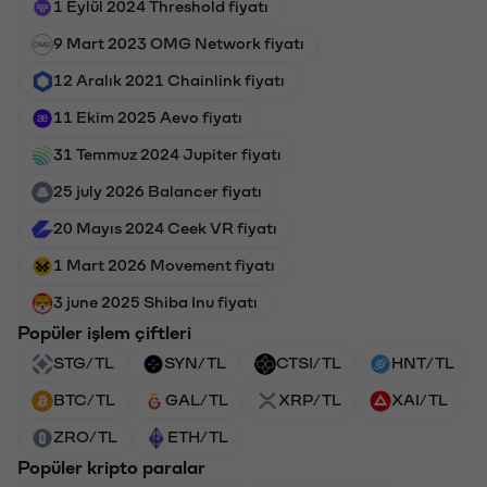
1 Eylül 2024 Threshold fiyatı
9 Mart 2023 OMG Network fiyatı
12 Aralık 2021 Chainlink fiyatı
11 Ekim 2025 Aevo fiyatı
31 Temmuz 2024 Jupiter fiyatı
25 july 2026 Balancer fiyatı
20 Mayıs 2024 Ceek VR fiyatı
1 Mart 2026 Movement fiyatı
3 june 2025 Shiba Inu fiyatı
Popüler işlem çiftleri
STG/TL
SYN/TL
CTSI/TL
HNT/TL
BTC/TL
GAL/TL
XRP/TL
XAI/TL
ZRO/TL
ETH/TL
Popüler kripto paralar