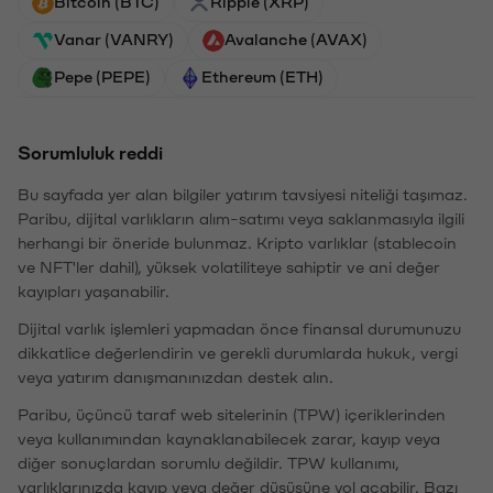
Bitcoin (BTC)
Ripple (XRP)
Vanar (VANRY)
Avalanche (AVAX)
Pepe (PEPE)
Ethereum (ETH)
Sorumluluk reddi
Bu sayfada yer alan bilgiler yatırım tavsiyesi niteliği taşımaz.
Paribu, dijital varlıkların alım-satımı veya saklanmasıyla ilgili
herhangi bir öneride bulunmaz. Kripto varlıklar (stablecoin
ve NFT'ler dahil), yüksek volatiliteye sahiptir ve ani değer
kayıpları yaşanabilir.
Dijital varlık işlemleri yapmadan önce finansal durumunuzu
dikkatlice değerlendirin ve gerekli durumlarda hukuk, vergi
veya yatırım danışmanınızdan destek alın.
Paribu, üçüncü taraf web sitelerinin (TPW) içeriklerinden
veya kullanımından kaynaklanabilecek zarar, kayıp veya
diğer sonuçlardan sorumlu değildir. TPW kullanımı,
varlıklarınızda kayıp veya değer düşüşüne yol açabilir. Bazı