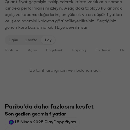
Quant fiyat geçmişini takip ederek kripto varlıkların zaman
içindeki performansını izleyin. Aşağıdaki tabloyu kullanarak
açılış ve kapanış değerlerini, en yüksek ve en düşük fiyatları
ve işlem hacmini kolayca görüntüleyebilirsiniz. Seçtiğiniz
günün kuru baz alınarak TL'ye çevrilmiştir.
1 gün
1 hafta
1 ay
Tarih
Açılış
En yüksek
Kapanış
En düşük
Haci
Bu tarih aralığı için veri bulunamadı.
Paribu'da daha fazlasını keşfet
Son gezilen geçmiş fiyatlar
15 Nisan 2025 PlayDapp fiyatı