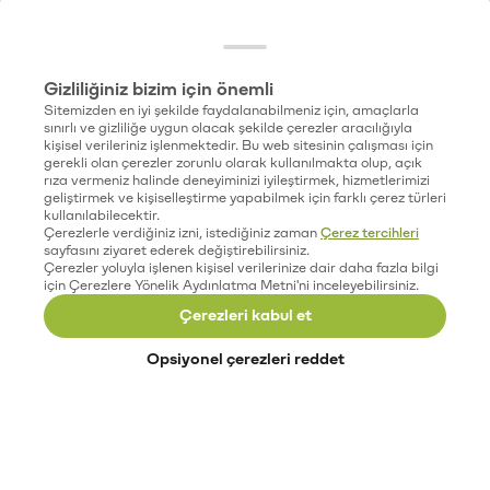
Gizliliğiniz bizim için önemli
Sitemizden en iyi şekilde faydalanabilmeniz için, amaçlarla
sınırlı ve gizliliğe uygun olacak şekilde çerezler aracılığıyla
kişisel verileriniz işlenmektedir. Bu web sitesinin çalışması için
gerekli olan çerezler zorunlu olarak kullanılmakta olup, açık
rıza vermeniz halinde deneyiminizi iyileştirmek, hizmetlerimizi
geliştirmek ve kişiselleştirme yapabilmek için farklı çerez türleri
kullanılabilecektir.
Çerezlerle verdiğiniz izni, istediğiniz zaman
Çerez tercihleri
sayfasını ziyaret ederek değiştirebilirsiniz.
Çerezler yoluyla işlenen kişisel verilerinize dair daha fazla bilgi
için Çerezlere Yönelik Aydınlatma Metni'ni inceleyebilirsiniz.
Çerezleri kabul et
Opsiyonel çerezleri reddet