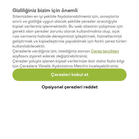
Gizliliğiniz bizim için önemli
Sitemizden en iyi şekilde faydalanabilmeniz için, amaçlarla
sınırlı ve gizliliğe uygun olacak şekilde çerezler aracılığıyla
kişisel verileriniz işlenmektedir. Bu web sitesinin çalışması için
gerekli olan çerezler zorunlu olarak kullanılmakta olup, açık
rıza vermeniz halinde deneyiminizi iyileştirmek, hizmetlerimizi
geliştirmek ve kişiselleştirme yapabilmek için farklı çerez türleri
kullanılabilecektir.
Çerezlerle verdiğiniz izni, istediğiniz zaman
Çerez tercihleri
sayfasını ziyaret ederek değiştirebilirsiniz.
Çerezler yoluyla işlenen kişisel verilerinize dair daha fazla bilgi
için Çerezlere Yönelik Aydınlatma Metni'ni inceleyebilirsiniz.
Çerezleri kabul et
Opsiyonel çerezleri reddet
Paribu’yu keşfet