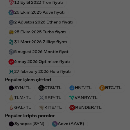
13 Eylül 2023 Tron fiyatı
26 Ekim 2025 Aave fiyatı
2 Ağustos 2026 Ethena fiyatı
25 Ekim 2025 Turbo fiyatı
31 Mart 2026 Zilliqa fiyatı
5 august 2026 Mantle fiyatı
6 may 2026 Optimism fiyatı
27 february 2026 Holo fiyatı
Popüler işlem çiftleri
SYN/TL
CTSI/TL
HNT/TL
BTC/TL
TLM/TL
XRP/TL
VANRY/TL
GAL/TL
KITE/TL
RENDER/TL
Popüler kripto paralar
Synapse (SYN)
Aave (AAVE)