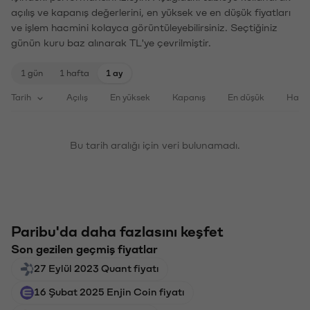
açılış ve kapanış değerlerini, en yüksek ve en düşük fiyatları
ve işlem hacmini kolayca görüntüleyebilirsiniz. Seçtiğiniz
günün kuru baz alınarak TL'ye çevrilmiştir.
1 gün
1 hafta
1 ay
Tarih
Açılış
En yüksek
Kapanış
En düşük
Haci
Bu tarih aralığı için veri bulunamadı.
Paribu'da daha fazlasını keşfet
Son gezilen geçmiş fiyatlar
27 Eylül 2023 Quant fiyatı
16 Şubat 2025 Enjin Coin fiyatı