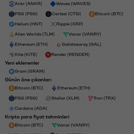
Ankr (ANKR)
Waves (WAVES)
PSG (PSG)
Cartesi (CTSI)
Bitcoin (BTC)
Helium (HNT)
Ripple (XRP)
Alien Worlds (TLM)
Vanar (VANRY)
Ethereum (ETH)
Galatasaray (GAL)
Kite (KITE)
Render (RENDER)
Yeni eklenenler
Gram (GRAM)
Günün öne çıkanları
Bitcoin (BTC)
Ethereum (ETH)
PSG (PSG)
Stellar (XLM)
Tron (TRX)
Cardano (ADA)
Kripto para fiyat tahminleri
Bitcoin (BTC)
Vanar (VANRY)