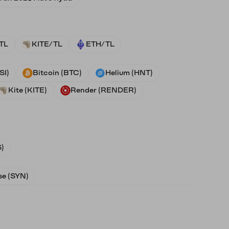
TL
KITE/TL
ETH/TL
SI)
Bitcoin (BTC)
Helium (HNT)
Kite (KITE)
Render (RENDER)
)
e (SYN)