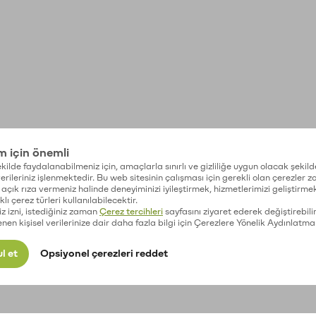
im için önemli
kilde faydalanabilmeniz için, amaçlarla sınırlı ve gizliliğe uygun olacak şekild
 verileriniz işlenmektedir. Bu web sitesinin çalışması için gerekli olan çerezler 
açık rıza vermeniz halinde deneyiminizi iyileştirmek, hizmetlerimizi geliştirmek
lı çerez türleri kullanılabilecektir.
iz izni, istediğiniz zaman
Çerez tercihleri
sayfasını ziyaret ederek değiştirebilir
enen kişisel verilerinize dair daha fazla bilgi için Çerezlere Yönelik Aydınlatma
l et
Opsiyonel çerezleri reddet