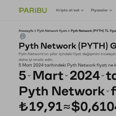
Kripto al/sat
Piyasalar
Anasayfa
Pyth Network fiyatı
Pyth Network (PYTH) TL fiya
Pyth Network (PYTH) G
Pyth Network'un yıllar içindeki fiyat değişimini inceley
daha iyi analiz edin.
5 Mart 2024 tarihindeki Pyth Network fiyatı ne 
5
Mart
2024
t
Pyth Network
₺19,91
≈
$0,610