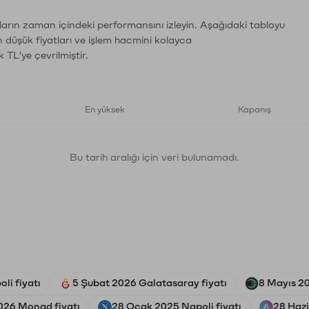
ların zaman içindeki performansını izleyin. Aşağıdaki tabloyu
n düşük fiyatları ve işlem hacmini kolayca
 TL'ye çevrilmiştir.
En yüksek
Kapanış
Bu tarih aralığı için veri bulunamadı.
li fiyatı
5 Şubat 2026 Galatasaray fiyatı
8 Mayıs 20
026 Monad fiyatı
28 Ocak 2025 Napoli fiyatı
28 Hazi