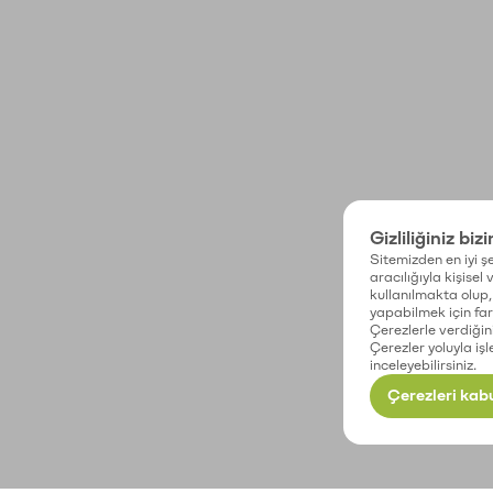
Gizliliğiniz biz
Sitemizden en iyi şe
aracılığıyla kişisel
kullanılmakta olup, 
yapabilmek için fark
Çerezlerle verdiğin
Çerezler yoluyla işl
inceleyebilirsiniz.
Çerezleri kabu