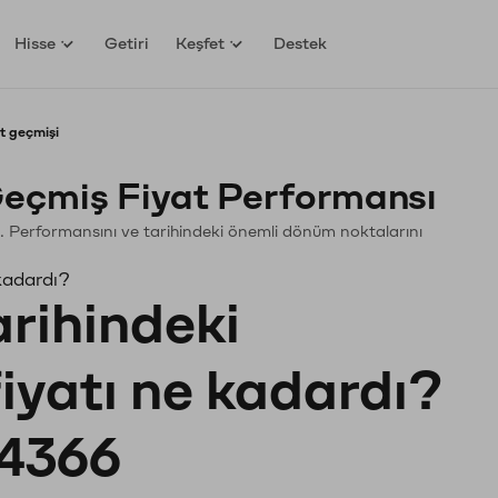
Hisse
Getiri
Keşfet
Destek
t geçmişi
eçmiş Fiyat Performansı
in. Performansını ve tarihindeki önemli dönüm noktalarını
kadardı?
arihindeki
fiyatı ne kadardı?
4366