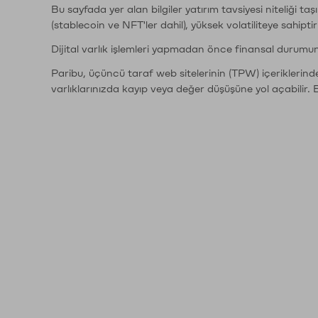
Bu sayfada yer alan bilgiler yatırım tavsiyesi niteliği ta
(stablecoin ve NFT'ler dahil), yüksek volatiliteye sahipti
Dijital varlık işlemleri yapmadan önce finansal durumu
Paribu, üçüncü taraf web sitelerinin (TPW) içeriklerin
varlıklarınızda kayıp veya değer düşüşüne yol açabilir. 