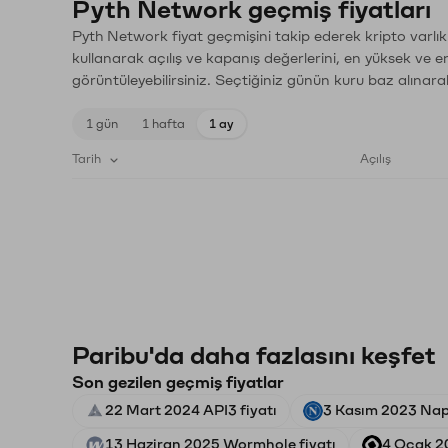
Pyth Network geçmiş fiyatları
Pyth Network fiyat geçmişini takip ederek kripto varlık
kullanarak açılış ve kapanış değerlerini, en yüksek ve e
görüntüleyebilirsiniz. Seçtiğiniz günün kuru baz alınarak
1 gün
1 hafta
1 ay
Tarih
Açılış
Paribu'da daha fazlasını keşfet
Son gezilen geçmiş fiyatlar
22 Mart 2024 API3 fiyatı
3 Kasım 2023 Napo
13 Haziran 2025 Wormhole fiyatı
4 Ocak 2