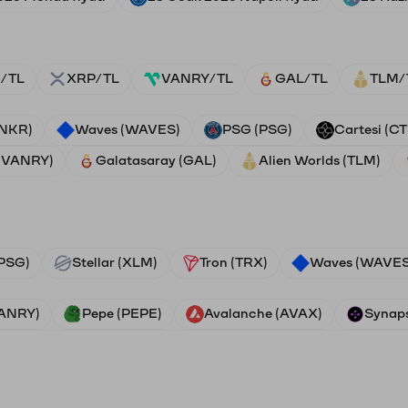
/TL
XRP/TL
VANRY/TL
GAL/TL
TLM/
ANKR)
Waves (WAVES)
PSG (PSG)
Cartesi (CT
 (VANRY)
Galatasaray (GAL)
Alien Worlds (TLM)
PSG)
Stellar (XLM)
Tron (TRX)
Waves (WAVES
VANRY)
Pepe (PEPE)
Avalanche (AVAX)
Synaps