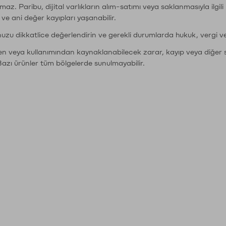
şımaz. Paribu, dijital varlıkların alım-satımı veya saklanmasıyla ilgi
r ve ani değer kayıpları yaşanabilir.
nuzu dikkatlice değerlendirin ve gerekli durumlarda hukuk, vergi v
den veya kullanımından kaynaklanabilecek zarar, kayıp veya diğer 
Bazı ürünler tüm bölgelerde sunulmayabilir.