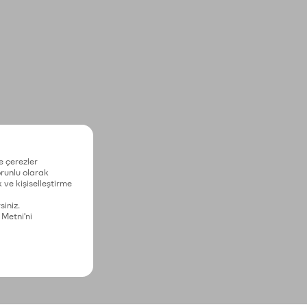
e çerezler
zorunlu olarak
 ve kişiselleştirme
siniz.
 Metni'ni