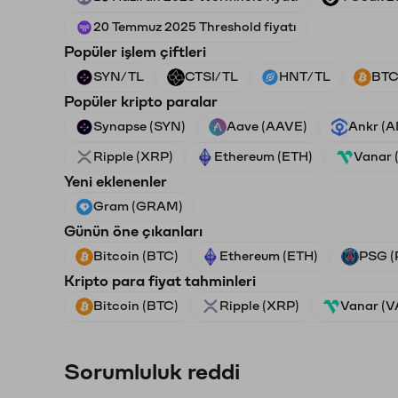
20 Temmuz 2025 Threshold fiyatı
Popüler işlem çiftleri
SYN/TL
CTSI/TL
HNT/TL
BTC
Popüler kripto paralar
Synapse (SYN)
Aave (AAVE)
Ankr (
Ripple (XRP)
Ethereum (ETH)
Vanar
Yeni eklenenler
Gram (GRAM)
Günün öne çıkanları
Bitcoin (BTC)
Ethereum (ETH)
PSG (
Kripto para fiyat tahminleri
Bitcoin (BTC)
Ripple (XRP)
Vanar (
Sorumluluk reddi