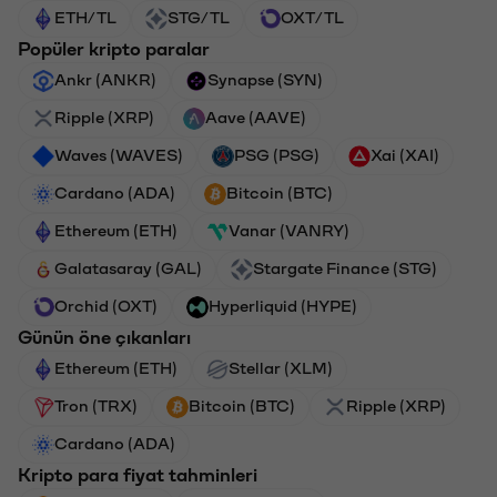
ETH/TL
STG/TL
OXT/TL
Popüler kripto paralar
Ankr (ANKR)
Synapse (SYN)
Ripple (XRP)
Aave (AAVE)
Waves (WAVES)
PSG (PSG)
Xai (XAI)
Cardano (ADA)
Bitcoin (BTC)
Ethereum (ETH)
Vanar (VANRY)
Galatasaray (GAL)
Stargate Finance (STG)
Orchid (OXT)
Hyperliquid (HYPE)
Günün öne çıkanları
Ethereum (ETH)
Stellar (XLM)
Tron (TRX)
Bitcoin (BTC)
Ripple (XRP)
Cardano (ADA)
Kripto para fiyat tahminleri