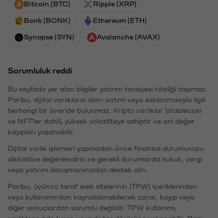
Bitcoin (BTC)
Ripple (XRP)
Bonk (BONK)
Ethereum (ETH)
Synapse (SYN)
Avalanche (AVAX)
Sorumluluk reddi
Bu sayfada yer alan bilgiler yatırım tavsiyesi niteliği taşımaz.
Paribu, dijital varlıkların alım-satımı veya saklanmasıyla ilgili
herhangi bir öneride bulunmaz. Kripto varlıklar (stablecoin
ve NFT'ler dahil), yüksek volatiliteye sahiptir ve ani değer
kayıpları yaşanabilir.
Dijital varlık işlemleri yapmadan önce finansal durumunuzu
dikkatlice değerlendirin ve gerekli durumlarda hukuk, vergi
veya yatırım danışmanınızdan destek alın.
Paribu, üçüncü taraf web sitelerinin (TPW) içeriklerinden
veya kullanımından kaynaklanabilecek zarar, kayıp veya
diğer sonuçlardan sorumlu değildir. TPW kullanımı,
varlıklarınızda kayıp veya değer düşüşüne yol açabilir. Bazı