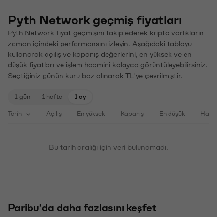
Pyth Network geçmiş fiyatları
Pyth Network fiyat geçmişini takip ederek kripto varlıkların
zaman içindeki performansını izleyin. Aşağıdaki tabloyu
kullanarak açılış ve kapanış değerlerini, en yüksek ve en
düşük fiyatları ve işlem hacmini kolayca görüntüleyebilirsiniz.
Seçtiğiniz günün kuru baz alınarak TL'ye çevrilmiştir.
1 gün
1 hafta
1 ay
Tarih
Açılış
En yüksek
Kapanış
En düşük
Haci
Bu tarih aralığı için veri bulunamadı.
Paribu'da daha fazlasını keşfet