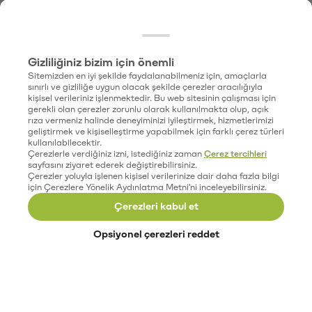
Gizliliğiniz bizim için önemli
Sitemizden en iyi şekilde faydalanabilmeniz için, amaçlarla
sınırlı ve gizliliğe uygun olacak şekilde çerezler aracılığıyla
kişisel verileriniz işlenmektedir. Bu web sitesinin çalışması için
gerekli olan çerezler zorunlu olarak kullanılmakta olup, açık
rıza vermeniz halinde deneyiminizi iyileştirmek, hizmetlerimizi
geliştirmek ve kişiselleştirme yapabilmek için farklı çerez türleri
kullanılabilecektir.
Çerezlerle verdiğiniz izni, istediğiniz zaman
Çerez tercihleri
sayfasını ziyaret ederek değiştirebilirsiniz.
Çerezler yoluyla işlenen kişisel verilerinize dair daha fazla bilgi
için Çerezlere Yönelik Aydınlatma Metni'ni inceleyebilirsiniz.
Çerezleri kabul et
Opsiyonel çerezleri reddet