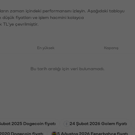
ların zaman içindeki performansını izleyin. Aşağıdaki tabloyu
n düşük fiyatları ve işlem hacmini kolayca
 TL'ye çevrilmiştir.
En yüksek
Kapanış
Bu tarih aralığı için veri bulunamadı.
Şubat 2025 Dogecoin fiyatı
24 Şubat 2026 Golem fiyatı
2020 Dogecoin fiyatı
5 Ağustos 2026 Fenerbahçe fiyatı