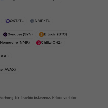
OXT/TL
NMR/TL
Synapse (SYN)
Bitcoin (BTC)
Numeraire (NMR)
Chiliz (CHZ)
DOGE)
he (AVAX)
li herhangi bir öneride bulunmaz. Kripto varlıklar