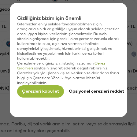
gecoin fiyatı
Gizliliğiniz bizim için önemli
Sitemizden en iyi şekilde faydalanabilmeniz için,
/TL
HYPE/TL
GAL/TL
BTC/TL
ETH/TL
amaçlarla sınırlı ve gizliliğe uygun olacak şekilde çerezler
aracılığıyla kişisel verileriniz işlenmektedir. Bu web
sitesinin çalışması için gerekli olan çerezler zorunlu olarak
PSG (PSG)
Waves (WAVES)
Cardano (ADA)
kullanılmakta olup, açık rıza vermeniz halinde
deneyiminizi iyileştirmek, hizmetlerimizi geliştirmek ve
iquid (HYPE)
kişiselleştirme yapabilmek için farklı çerez türleri
Galatasaray (GAL)
Orchid (OXT)
kullanılabilecektir.
Çerezlerle verdiğiniz izni, istediğiniz zaman
Çerez
tercihleri
sayfasını ziyaret ederek değiştirebilirsiniz.
eum (ETH)
Bat (BAT)
Chiliz (CHZ)
Dogecoin (
Çerezler yoluyla işlenen kişisel verilerinize dair daha fazla
bilgi için Çerezlere Yönelik Aydınlatma Metni'ni
inceleyebilirsiniz.
ONK)
Ethereum (ETH)
Synapse (SYN)
Avalanc
Çerezleri kabul et
Opsiyonel çerezleri reddet
şımaz. Paribu, dijital varlıkların alım-satımı veya saklanmasıyla ilgi
r ve ani değer kayıpları yaşanabilir.