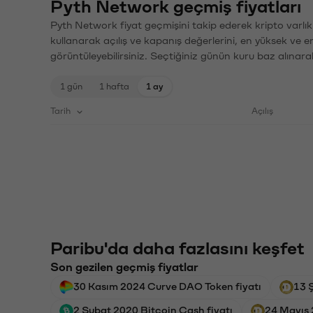
Pyth Network geçmiş fiyatları
Pyth Network fiyat geçmişini takip ederek kripto varlık
kullanarak açılış ve kapanış değerlerini, en yüksek ve e
görüntüleyebilirsiniz. Seçtiğiniz günün kuru baz alınarak
1 gün
1 hafta
1 ay
Tarih
Açılış
Paribu'da daha fazlasını keşfet
Son gezilen geçmiş fiyatlar
30 Kasım 2024 Curve DAO Token fiyatı
13 
2 Şubat 2020 Bitcoin Cash fiyatı
24 Mayıs 