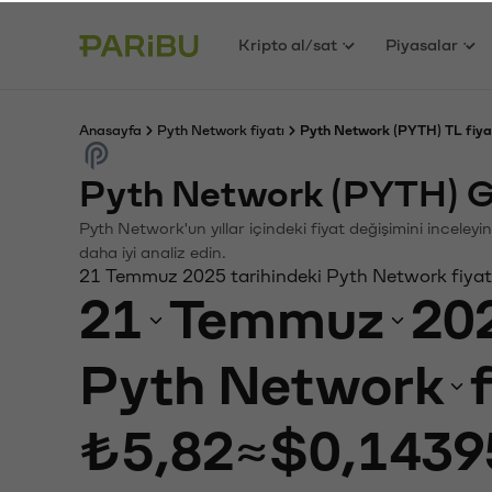
Kripto al/sat
Piyasalar
Anasayfa
Pyth Network fiyatı
Pyth Network (PYTH) TL fiya
Pyth Network (PYTH) G
Pyth Network'un yıllar içindeki fiyat değişimini inceley
daha iyi analiz edin.
21 Temmuz 2025 tarihindeki Pyth Network fiyat
21
Temmuz
20
Pyth Network
₺5,82
≈
$0,1439