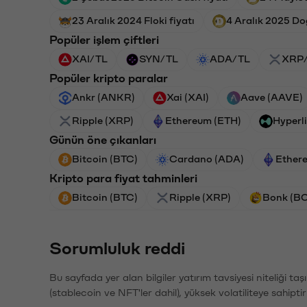
23 Aralık 2024 Floki fiyatı
4 Aralık 2025 Do
Popüler işlem çiftleri
XAI/TL
SYN/TL
ADA/TL
XRP
Popüler kripto paralar
Ankr (ANKR)
Xai (XAI)
Aave (AAVE)
Ripple (XRP)
Ethereum (ETH)
Hyperl
Günün öne çıkanları
Bitcoin (BTC)
Cardano (ADA)
Ether
Kripto para fiyat tahminleri
Bitcoin (BTC)
Ripple (XRP)
Bonk (B
Sorumluluk reddi
Bu sayfada yer alan bilgiler yatırım tavsiyesi niteliği ta
(stablecoin ve NFT'ler dahil), yüksek volatiliteye sahipti