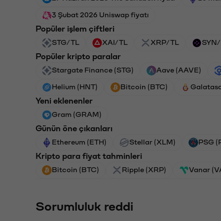
3 Şubat 2026 Uniswap fiyatı
Popüler işlem çiftleri
STG/TL
XAI/TL
XRP/TL
SYN/
Popüler kripto paralar
Stargate Finance (STG)
Aave (AAVE)
Helium (HNT)
Bitcoin (BTC)
Galatas
Yeni eklenenler
Gram (GRAM)
Günün öne çıkanları
Ethereum (ETH)
Stellar (XLM)
PSG (
Kripto para fiyat tahminleri
Bitcoin (BTC)
Ripple (XRP)
Vanar (
Sorumluluk reddi