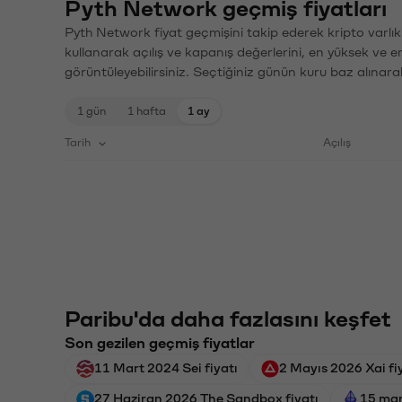
Pyth Network geçmiş fiyatları
Pyth Network fiyat geçmişini takip ederek kripto varlık
kullanarak açılış ve kapanış değerlerini, en yüksek ve e
görüntüleyebilirsiniz. Seçtiğiniz günün kuru baz alınarak
1 gün
1 hafta
1 ay
Tarih
Açılış
Paribu'da daha fazlasını keşfet
Son gezilen geçmiş fiyatlar
11 Mart 2024 Sei fiyatı
2 Mayıs 2026 Xai fi
27 Haziran 2026 The Sandbox fiyatı
15 mar