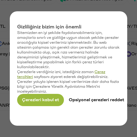
TL
Gizliliğiniz bizim için önemli
HNT/TL
BTC/TL
GAL/TL
VANRY/T
Sitemizden en iyi şekilde faydalanabilmeniz için,
amaçlarla sınırlı ve gizliliğe uygun olacak şekilde çerezler
aracılığıyla kişisel verileriniz işlenmektedir. Bu web
Ankr (ANKR)
Waves (WAVES)
PSG (PSG)
Ri
sitesinin çalışması için gerekli olan çerezler zorunlu olarak
kullanılmakta olup, açık rıza vermeniz halinde
aray (GAL)
Ethereum (ETH)
Vanar (VANRY)
Or
deneyiminizi iyileştirmek, hizmetlerimizi geliştirmek ve
kişiselleştirme yapabilmek için farklı çerez türleri
kullanılabilecektir.
Çerezlerle verdiğiniz izni, istediğiniz zaman
Çerez
tercihleri
sayfasını ziyaret ederek değiştirebilirsiniz.
Çerezler yoluyla işlenen kişisel verilerinize dair daha fazla
bilgi için Çerezlere Yönelik Aydınlatma Metni'ni
PSG)
Bitcoin (BTC)
Tron (TRX)
Waves (WAVES
inceleyebilirsiniz.
Çerezleri kabul et
Opsiyonel çerezleri reddet
VANRY)
Bonk (BONK)
Ethereum (ETH)
Avalanc