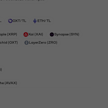
L
OXT/TL
ETH/TL
pple (XRP)
Xai (XAI)
Synapse (SYN)
chid (OXT)
LayerZero (ZRO)
)
he (AVAX)