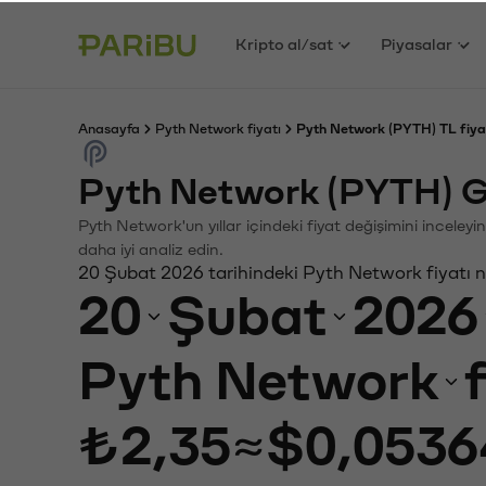
Kripto al/sat
Piyasalar
Anasayfa
Pyth Network fiyatı
Pyth Network (PYTH) TL fiya
Pyth Network (PYTH) G
Pyth Network'un yıllar içindeki fiyat değişimini inceley
daha iyi analiz edin.
20 Şubat 2026 tarihindeki Pyth Network fiyatı 
20
Şubat
2026
Pyth Network
₺2,35
≈
$0,0536