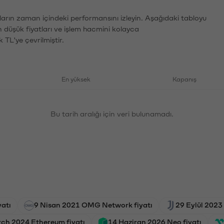
ların zaman içindeki performansını izleyin. Aşağıdaki tabloyu
n düşük fiyatları ve işlem hacmini kolayca
 TL'ye çevrilmiştir.
En yüksek
Kapanış
Bu tarih aralığı için veri bulunamadı.
yatı
9 Nisan 2021 OMG Network fiyatı
29 Eylül 2023
ch 2024 Ethereum fiyatı
14 Haziran 2026 Neo fiyatı