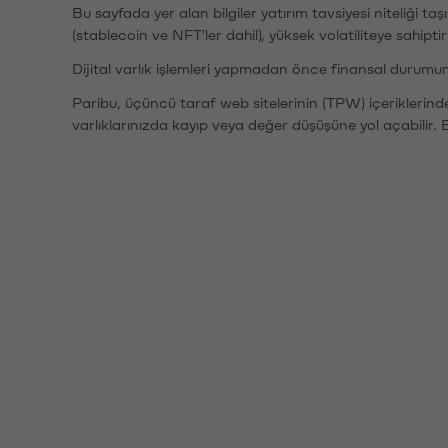
Bu sayfada yer alan bilgiler yatırım tavsiyesi niteliği ta
(stablecoin ve NFT'ler dahil), yüksek volatiliteye sahipti
Dijital varlık işlemleri yapmadan önce finansal durumu
Paribu, üçüncü taraf web sitelerinin (TPW) içeriklerin
varlıklarınızda kayıp veya değer düşüşüne yol açabilir. 