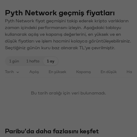
Pyth Network geçmiş fiyatları
Pyth Network fiyat geçmişini takip ederek kripto varlıkların
zaman içindeki performansını izleyin. Aşağıdaki tabloyu
kullanarak açılış ve kapanış değerlerini, en yüksek ve en
düşük fiyatları ve işlem hacmini kolayca görüntüleyebilirsiniz.
Seçtiğiniz günün kuru baz alınarak TL'ye çevrilmiştir.
1 gün
1 hafta
1 ay
Tarih
Açılış
En yüksek
Kapanış
En düşük
Haci
Bu tarih aralığı için veri bulunamadı.
Paribu'da daha fazlasını keşfet