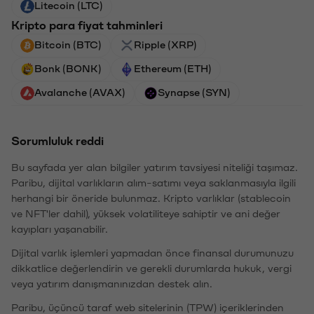
Litecoin (LTC)
Kripto para fiyat tahminleri
Bitcoin (BTC)
Ripple (XRP)
Bonk (BONK)
Ethereum (ETH)
Avalanche (AVAX)
Synapse (SYN)
Sorumluluk reddi
Bu sayfada yer alan bilgiler yatırım tavsiyesi niteliği taşımaz.
Paribu, dijital varlıkların alım-satımı veya saklanmasıyla ilgili
herhangi bir öneride bulunmaz. Kripto varlıklar (stablecoin
ve NFT'ler dahil), yüksek volatiliteye sahiptir ve ani değer
kayıpları yaşanabilir.
Dijital varlık işlemleri yapmadan önce finansal durumunuzu
dikkatlice değerlendirin ve gerekli durumlarda hukuk, vergi
veya yatırım danışmanınızdan destek alın.
Paribu, üçüncü taraf web sitelerinin (TPW) içeriklerinden