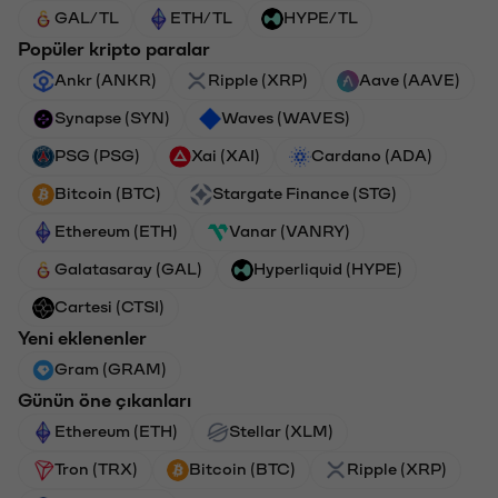
GAL/TL
ETH/TL
HYPE/TL
Popüler kripto paralar
Ankr (ANKR)
Ripple (XRP)
Aave (AAVE)
Synapse (SYN)
Waves (WAVES)
PSG (PSG)
Xai (XAI)
Cardano (ADA)
Bitcoin (BTC)
Stargate Finance (STG)
Ethereum (ETH)
Vanar (VANRY)
Galatasaray (GAL)
Hyperliquid (HYPE)
Cartesi (CTSI)
Yeni eklenenler
Gram (GRAM)
Günün öne çıkanları
Ethereum (ETH)
Stellar (XLM)
Tron (TRX)
Bitcoin (BTC)
Ripple (XRP)