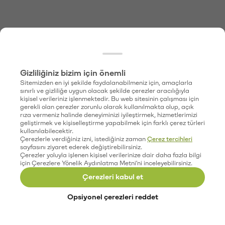
Gizliliğiniz bizim için önemli
Sitemizden en iyi şekilde faydalanabilmeniz için, amaçlarla
sınırlı ve gizliliğe uygun olacak şekilde çerezler aracılığıyla
kişisel verileriniz işlenmektedir. Bu web sitesinin çalışması için
gerekli olan çerezler zorunlu olarak kullanılmakta olup, açık
rıza vermeniz halinde deneyiminizi iyileştirmek, hizmetlerimizi
geliştirmek ve kişiselleştirme yapabilmek için farklı çerez türleri
kullanılabilecektir.
Çerezlerle verdiğiniz izni, istediğiniz zaman
Çerez tercihleri
sayfasını ziyaret ederek değiştirebilirsiniz.
Çerezler yoluyla işlenen kişisel verilerinize dair daha fazla bilgi
için Çerezlere Yönelik Aydınlatma Metni'ni inceleyebilirsiniz.
Çerezleri kabul et
Opsiyonel çerezleri reddet