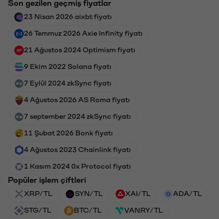
Son gezilen geçmiş fiyatlar
23 Nisan 2026 aixbt fiyatı
26 Temmuz 2026 Axie Infinity fiyatı
21 Ağustos 2024 Optimism fiyatı
9 Ekim 2022 Solana fiyatı
7 Eylül 2024 zkSync fiyatı
4 Ağustos 2026 AS Roma fiyatı
7 september 2024 zkSync fiyatı
11 Şubat 2026 Bonk fiyatı
4 Ağustos 2023 Chainlink fiyatı
1 Kasım 2024 0x Protocol fiyatı
Popüler işlem çiftleri
XRP/TL
SYN/TL
XAI/TL
ADA/TL
STG/TL
BTC/TL
VANRY/TL