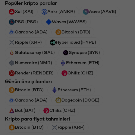
Popüler kripto paralar
Xai (XAI)
Ankr (ANKR)
Aave (AAVE)
PSG (PSG)
Waves (WAVES)
Cardano (ADA)
Bitcoin (BTC)
Ripple (XRP)
Hyperliquid (HYPE)
Galatasaray (GAL)
Synapse (SYN)
Numeraire (NMR)
Ethereum (ETH)
Render (RENDER)
Chiliz (CHZ)
Günün öne çıkanları
Bitcoin (BTC)
Ethereum (ETH)
Cardano (ADA)
Dogecoin (DOGE)
Bat (BAT)
Chiliz (CHZ)
Kripto para fiyat tahminleri
Bitcoin (BTC)
Ripple (XRP)