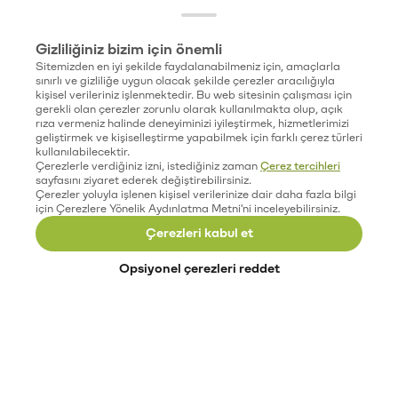
Gizliliğiniz bizim için önemli
Sitemizden en iyi şekilde faydalanabilmeniz için, amaçlarla
sınırlı ve gizliliğe uygun olacak şekilde çerezler aracılığıyla
kişisel verileriniz işlenmektedir. Bu web sitesinin çalışması için
gerekli olan çerezler zorunlu olarak kullanılmakta olup, açık
rıza vermeniz halinde deneyiminizi iyileştirmek, hizmetlerimizi
geliştirmek ve kişiselleştirme yapabilmek için farklı çerez türleri
kullanılabilecektir.
Çerezlerle verdiğiniz izni, istediğiniz zaman
Çerez tercihleri
sayfasını ziyaret ederek değiştirebilirsiniz.
Çerezler yoluyla işlenen kişisel verilerinize dair daha fazla bilgi
için Çerezlere Yönelik Aydınlatma Metni'ni inceleyebilirsiniz.
Çerezleri kabul et
Opsiyonel çerezleri reddet
Paribu’yu keşfet