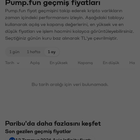
Pump.fun geçmiş fiyatları
Pump.fun fiyat geçmişini takip ederek kripto varlıkların
zaman içindeki performansını izleyin. Aşağıdaki tabloyu
kullanarak açılış ve kapanış değerlerini, en yüksek ve en
düşük fiyatları ve işlem hacmini kolayca görüntüleyebilirsiniz.
Seçtiğiniz günün kuru baz alınarak TL'ye çevrilmiştir.
1 gün
1 hafta
1 ay
Tarih
Açılış
En yüksek
Kapanış
En düşük
Haci
Bu tarih aralığı için veri bulunamadı.
Paribu'da daha fazlasını keşfet
Son gezilen geçmiş fiyatlar
12 Temmuz 2026 Axie Infinity fiyatı