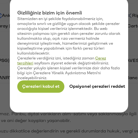
Gizliliğiniz bizim için önemli
Ankr (ANKR)
Waves (WAVES)
PSG (PSG)
Ri
Sitemizden en iyi şekilde faydalanabilmeniz için,
amaçlarla sınırlı ve gizliliğe uygun olacak şekilde çerezler
aray (GAL)
Ethereum (ETH)
Orchid (OXT)
Cart
aracılığıyla kişisel verileriniz işlenmektedir. Bu web
sitesinin çalışması için gerekli olan çerezler zorunlu olarak
kullanılmakta olup, açık rıza vermeniz halinde
deneyiminizi iyileştirmek, hizmetlerimizi geliştirmek ve
kişiselleştirme yapabilmek için farklı çerez türleri
kullanılabilecektir.
Çerezlerle verdiğiniz izni, istediğiniz zaman
Çerez
PSG)
Bitcoin (BTC)
Tron (TRX)
Waves (WAVES
tercihleri
sayfasını ziyaret ederek değiştirebilirsiniz.
Çerezler yoluyla işlenen kişisel verilerinize dair daha fazla
bilgi için Çerezlere Yönelik Aydınlatma Metni'ni
VANRY)
Bonk (BONK)
Ethereum (ETH)
Avalanc
inceleyebilirsiniz.
Çerezleri kabul et
Opsiyonel çerezleri reddet
şımaz. Paribu, dijital varlıkların alım-satımı veya saklanmasıyla ilgi
r ve ani değer kayıpları yaşanabilir.
nuzu dikkatlice değerlendirin ve gerekli durumlarda hukuk, vergi v