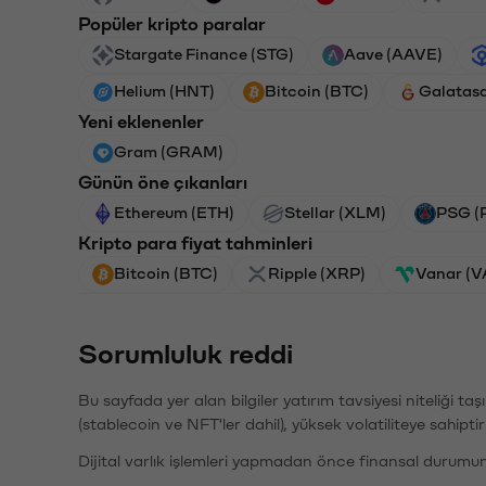
Popüler kripto paralar
Stargate Finance (STG)
Aave (AAVE)
Helium (HNT)
Bitcoin (BTC)
Galatas
Yeni eklenenler
Gram (GRAM)
Günün öne çıkanları
Ethereum (ETH)
Stellar (XLM)
PSG (
Kripto para fiyat tahminleri
Bitcoin (BTC)
Ripple (XRP)
Vanar (
Sorumluluk reddi
Bu sayfada yer alan bilgiler yatırım tavsiyesi niteliği ta
(stablecoin ve NFT'ler dahil), yüksek volatiliteye sahipti
Dijital varlık işlemleri yapmadan önce finansal durumu