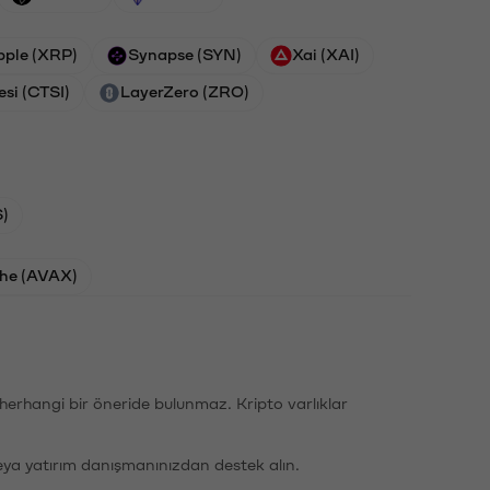
pple (XRP)
Synapse (SYN)
Xai (XAI)
esi (CTSI)
LayerZero (ZRO)
)
he (AVAX)
li herhangi bir öneride bulunmaz. Kripto varlıklar
eya yatırım danışmanınızdan destek alın.