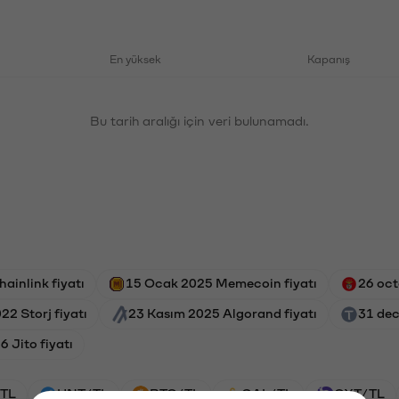
En yüksek
Kapanış
Bu tarih aralığı için veri bulunamadı.
hainlink fiyatı
15 Ocak 2025 Memecoin fiyatı
26 oct
22 Storj fiyatı
23 Kasım 2025 Algorand fiyatı
31 dec
6 Jito fiyatı
TL
HNT/TL
BTC/TL
GAL/TL
OXT/TL