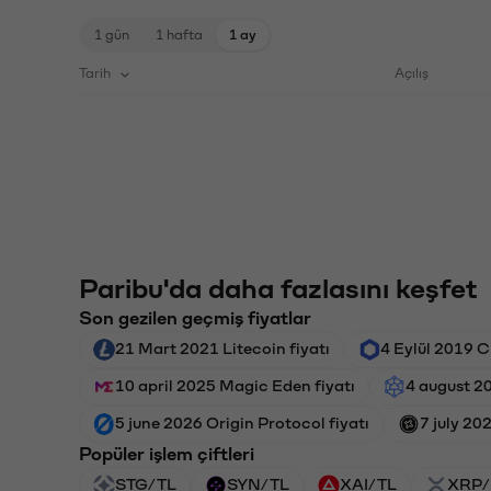
1 gün
1 hafta
1 ay
Tarih
Açılış
Paribu'da daha fazlasını keşfet
Son gezilen geçmiş fiyatlar
21 Mart 2021 Litecoin fiyatı
4 Eylül 2019 C
10 april 2025 Magic Eden fiyatı
4 august 20
5 june 2026 Origin Protocol fiyatı
7 july 202
Popüler işlem çiftleri
STG/TL
SYN/TL
XAI/TL
XRP/