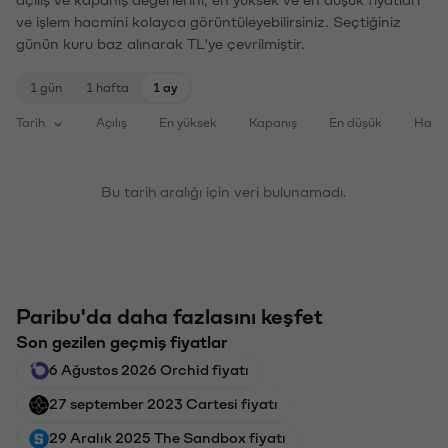
açılış ve kapanış değerlerini, en yüksek ve en düşük fiyatları
ve işlem hacmini kolayca görüntüleyebilirsiniz. Seçtiğiniz
günün kuru baz alınarak TL'ye çevrilmiştir.
1 gün
1 hafta
1 ay
Tarih
Açılış
En yüksek
Kapanış
En düşük
Haci
Bu tarih aralığı için veri bulunamadı.
Paribu'da daha fazlasını keşfet
Son gezilen geçmiş fiyatlar
6 Ağustos 2026 Orchid fiyatı
27 september 2023 Cartesi fiyatı
29 Aralık 2025 The Sandbox fiyatı