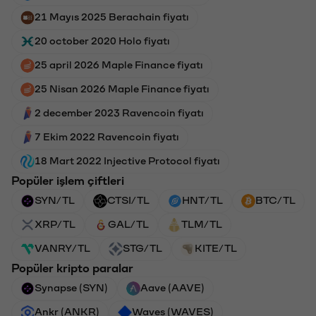
21 Mayıs 2025 Berachain fiyatı
20 october 2020 Holo fiyatı
25 april 2026 Maple Finance fiyatı
25 Nisan 2026 Maple Finance fiyatı
2 december 2023 Ravencoin fiyatı
7 Ekim 2022 Ravencoin fiyatı
18 Mart 2022 Injective Protocol fiyatı
Popüler işlem çiftleri
SYN/TL
CTSI/TL
HNT/TL
BTC/TL
XRP/TL
GAL/TL
TLM/TL
VANRY/TL
STG/TL
KITE/TL
Popüler kripto paralar
Synapse (SYN)
Aave (AAVE)
Ankr (ANKR)
Waves (WAVES)