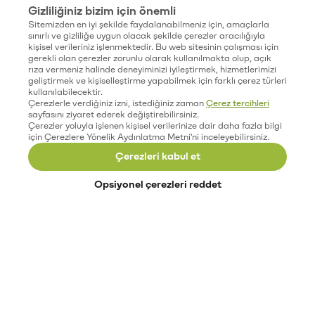
Gizliliğiniz bizim için önemli
Sitemizden en iyi şekilde faydalanabilmeniz için, amaçlarla
sınırlı ve gizliliğe uygun olacak şekilde çerezler aracılığıyla
kişisel verileriniz işlenmektedir. Bu web sitesinin çalışması için
gerekli olan çerezler zorunlu olarak kullanılmakta olup, açık
rıza vermeniz halinde deneyiminizi iyileştirmek, hizmetlerimizi
geliştirmek ve kişiselleştirme yapabilmek için farklı çerez türleri
kullanılabilecektir.
Çerezlerle verdiğiniz izni, istediğiniz zaman
Çerez tercihleri
sayfasını ziyaret ederek değiştirebilirsiniz.
Çerezler yoluyla işlenen kişisel verilerinize dair daha fazla bilgi
için Çerezlere Yönelik Aydınlatma Metni'ni inceleyebilirsiniz.
Çerezleri kabul et
Opsiyonel çerezleri reddet
Paribu’yu keşfet
Eğitimler