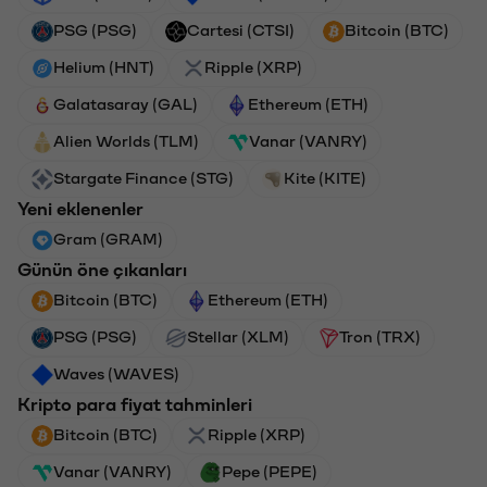
PSG (PSG)
Cartesi (CTSI)
Bitcoin (BTC)
Helium (HNT)
Ripple (XRP)
Galatasaray (GAL)
Ethereum (ETH)
Alien Worlds (TLM)
Vanar (VANRY)
Stargate Finance (STG)
Kite (KITE)
Yeni eklenenler
Gram (GRAM)
Günün öne çıkanları
Bitcoin (BTC)
Ethereum (ETH)
PSG (PSG)
Stellar (XLM)
Tron (TRX)
Waves (WAVES)
Kripto para fiyat tahminleri
Bitcoin (BTC)
Ripple (XRP)
Vanar (VANRY)
Pepe (PEPE)