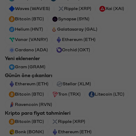
Waves (WAVES)
Ripple (XRP)
Xai (XAI)
Bitcoin (BTC)
Synapse (SYN)
Helium (HNT)
Galatasaray (GAL)
Vanar (VANRY)
Ethereum (ETH)
Cardano (ADA)
Orchid (OXT)
Yeni eklenenler
Gram (GRAM)
Günün öne çıkanları
Ethereum (ETH)
Stellar (XLM)
Bitcoin (BTC)
Tron (TRX)
Litecoin (LTC)
Ravencoin (RVN)
Kripto para fiyat tahminleri
Bitcoin (BTC)
Ripple (XRP)
Bonk (BONK)
Ethereum (ETH)