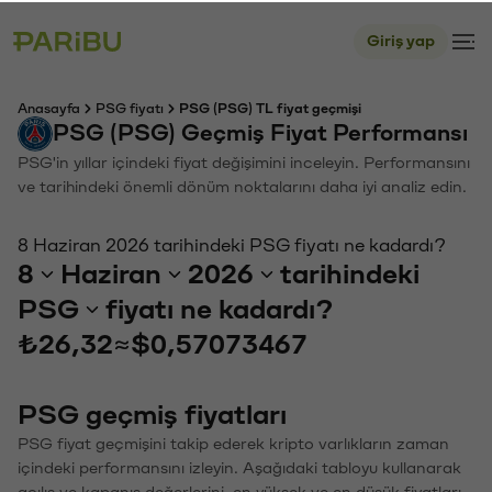
Giriş yap
Anasayfa
PSG fiyatı
PSG (PSG) TL fiyat geçmişi
PSG (PSG) Geçmiş Fiyat Performansı
PSG'in yıllar içindeki fiyat değişimini inceleyin. Performansını
ve tarihindeki önemli dönüm noktalarını daha iyi analiz edin.
8 Haziran 2026 tarihindeki PSG fiyatı ne kadardı?
8
Haziran
2026
tarihindeki
PSG
fiyatı ne kadardı?
₺26,32
≈
$0,57073467
PSG geçmiş fiyatları
PSG fiyat geçmişini takip ederek kripto varlıkların zaman
içindeki performansını izleyin. Aşağıdaki tabloyu kullanarak
açılış ve kapanış değerlerini, en yüksek ve en düşük fiyatları