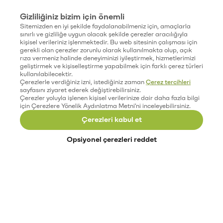
Gizliliğiniz bizim için önemli
Sitemizden en iyi şekilde faydalanabilmeniz için, amaçlarla
sınırlı ve gizliliğe uygun olacak şekilde çerezler aracılığıyla
kişisel verileriniz işlenmektedir. Bu web sitesinin çalışması için
gerekli olan çerezler zorunlu olarak kullanılmakta olup, açık
rıza vermeniz halinde deneyiminizi iyileştirmek, hizmetlerimizi
geliştirmek ve kişiselleştirme yapabilmek için farklı çerez türleri
kullanılabilecektir.
Çerezlerle verdiğiniz izni, istediğiniz zaman
Çerez tercihleri
sayfasını ziyaret ederek değiştirebilirsiniz.
Çerezler yoluyla işlenen kişisel verilerinize dair daha fazla bilgi
için Çerezlere Yönelik Aydınlatma Metni'ni inceleyebilirsiniz.
Çerezleri kabul et
Opsiyonel çerezleri reddet
Paribu’yu keşfet
Eğitimler