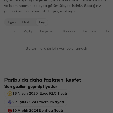
ve işlem hacmini kolayca görüntüleyebilirsiniz. Seçtiğiniz
günün kuru baz alınarak TL'ye çevrilmiştir.
1 gün
1 hafta
1 ay
Tarih
Açılış
En yüksek
Kapanış
En düşük
Haci
Bu tarih aralığı için veri bulunamadı.
Paribu'da daha fazlasını keşfet
Son gezilen geçmiş fiyatlar
19 Nisan 2025 iExec RLC fiyatı
29 Eylül 2024 Ethereum fiyatı
16 Aralık 2024 Benfica fiyatı