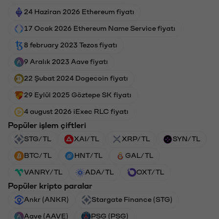
24 Haziran 2026 Ethereum fiyatı
17 Ocak 2026 Ethereum Name Service fiyatı
8 february 2023 Tezos fiyatı
9 Aralık 2023 Aave fiyatı
22 Şubat 2024 Dogecoin fiyatı
29 Eylül 2025 Göztepe SK fiyatı
4 august 2026 iExec RLC fiyatı
Popüler işlem çiftleri
STG/TL
XAI/TL
XRP/TL
SYN/TL
BTC/TL
HNT/TL
GAL/TL
VANRY/TL
ADA/TL
OXT/TL
Popüler kripto paralar
Ankr (ANKR)
Stargate Finance (STG)
Aave (AAVE)
PSG (PSG)