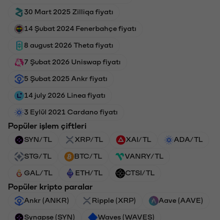
30 Mart 2025 Zilliqa fiyatı
14 Şubat 2024 Fenerbahçe fiyatı
8 august 2026 Theta fiyatı
7 Şubat 2026 Uniswap fiyatı
5 Şubat 2025 Ankr fiyatı
14 july 2026 Linea fiyatı
3 Eylül 2021 Cardano fiyatı
Popüler işlem çiftleri
SYN/TL
XRP/TL
XAI/TL
ADA/TL
STG/TL
BTC/TL
VANRY/TL
GAL/TL
ETH/TL
CTSI/TL
Popüler kripto paralar
Ankr (ANKR)
Ripple (XRP)
Aave (AAVE)
Synapse (SYN)
Waves (WAVES)