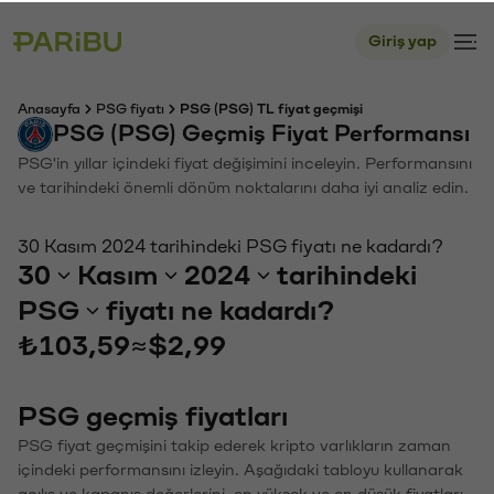
Giriş yap
Anasayfa
PSG fiyatı
PSG (PSG) TL fiyat geçmişi
PSG (PSG) Geçmiş Fiyat Performansı
PSG'in yıllar içindeki fiyat değişimini inceleyin. Performansını
ve tarihindeki önemli dönüm noktalarını daha iyi analiz edin.
30 Kasım 2024 tarihindeki PSG fiyatı ne kadardı?
30
Kasım
2024
tarihindeki
PSG
fiyatı ne kadardı?
₺103,59
≈
$2,99
PSG geçmiş fiyatları
PSG fiyat geçmişini takip ederek kripto varlıkların zaman
içindeki performansını izleyin. Aşağıdaki tabloyu kullanarak
açılış ve kapanış değerlerini, en yüksek ve en düşük fiyatları