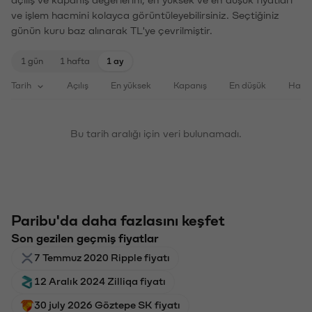
ve işlem hacmini kolayca görüntüleyebilirsiniz. Seçtiğiniz
günün kuru baz alınarak TL'ye çevrilmiştir.
1 gün
1 hafta
1 ay
Tarih
Açılış
En yüksek
Kapanış
En düşük
Haci
Bu tarih aralığı için veri bulunamadı.
Paribu'da daha fazlasını keşfet
Son gezilen geçmiş fiyatlar
7 Temmuz 2020 Ripple fiyatı
12 Aralık 2024 Zilliqa fiyatı
30 july 2026 Göztepe SK fiyatı