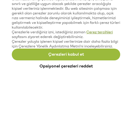
sınırlı ve gizliliğe uygun olacak şekilde çerezler aracılığıyla
kişisel verileriniz işlenmektedir. Bu web sitesinin çalışması için
gerekli olan çerezler zorunlu olarak kullanılmakta olup, açık
rıza vermeniz halinde deneyiminizi iyileştirmek, hizmetlerimizi
geliştirmek ve kişiselleştirme yapabilmek için farklı çerez türleri
kullanılabilecektir.
Çerezlerle verdiğiniz izni, istediğiniz zaman
Çerez tercihleri
sayfasını ziyaret ederek değiştirebilirsiniz.
Çerezler yoluyla işlenen kişisel verilerinize dair daha fazla bilgi
için Çerezlere Yönelik Aydınlatma Metni'ni inceleyebilirsiniz.
Çerezleri kabul et
Opsiyonel çerezleri reddet
Paribu’yu keşfet
Eğitimler
Etkinlikler
Açık pozisyonlar
Paribu sistem durumu