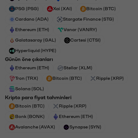
PSG (PSG)
Xai (XAI)
Bitcoin (BTC)
Cardano (ADA)
Stargate Finance (STG)
Ethereum (ETH)
Vanar (VANRY)
Galatasaray (GAL)
Cartesi (CTSI)
Hyperliquid (HYPE)
Günün öne çıkanları
Ethereum (ETH)
Stellar (XLM)
Tron (TRX)
Bitcoin (BTC)
Ripple (XRP)
Solana (SOL)
Kripto para fiyat tahminleri
Bitcoin (BTC)
Ripple (XRP)
Bonk (BONK)
Ethereum (ETH)
Avalanche (AVAX)
Synapse (SYN)