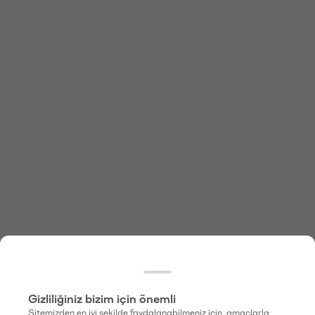
Gizliliğiniz bizim için önemli
Sitemizden en iyi şekilde faydalanabilmeniz için, amaçlarla