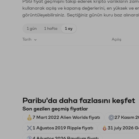
PSG fiyat geçmişini takip ederek kripto varlıkların zam
kullanarak açılış ve kapanış değerlerini, en yüksek ve e
görüntüleyebilirsiniz. Seçtiğiniz günün kuru baz alınarak
1 gün
1 hafta
1 ay
Tarih
Açılış
Paribu'da daha fazlasını keşfet
Son gezilen geçmiş fiyatlar
7 Mart 2022 Alien Worlds fiyatı
27 Kasım 2
1 Ağustos 2019 Ripple fiyatı
31 july 2026 G
4 Ağustos 2026 Raydium fiyatı