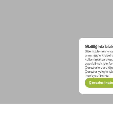
Gizliliğiniz biz
Sitemizden en iyi şe
aracılığıyla kişisel
kullanılmakta olup, 
yapabilmek için fark
Çerezlerle verdiğin
Çerezler yoluyla işl
inceleyebilirsiniz.
Çerezleri kabu