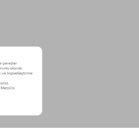
e çerezler
zorunlu olarak
 ve kişiselleştirme
siniz.
 Metni'ni