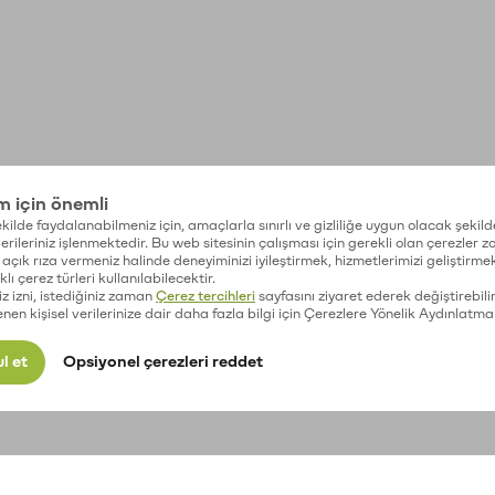
im için önemli
kilde faydalanabilmeniz için, amaçlarla sınırlı ve gizliliğe uygun olacak şekild
 verileriniz işlenmektedir. Bu web sitesinin çalışması için gerekli olan çerezler 
açık rıza vermeniz halinde deneyiminizi iyileştirmek, hizmetlerimizi geliştirmek
lı çerez türleri kullanılabilecektir.
iz izni, istediğiniz zaman
Çerez tercihleri
sayfasını ziyaret ederek değiştirebilir
enen kişisel verilerinize dair daha fazla bilgi için Çerezlere Yönelik Aydınlatma
l et
Opsiyonel çerezleri reddet