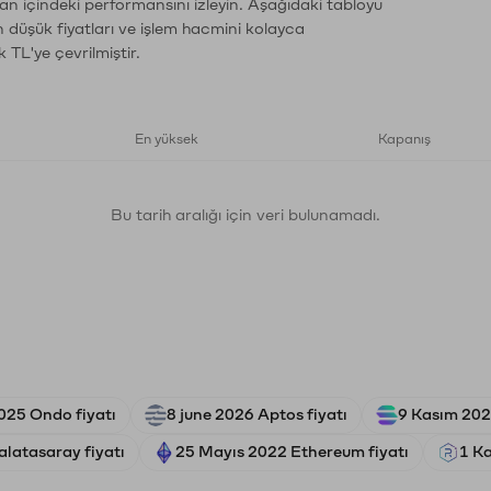
an içindeki performansını izleyin. Aşağıdaki tabloyu
n düşük fiyatları ve işlem hacmini kolayca
 TL'ye çevrilmiştir.
En yüksek
Kapanış
Bu tarih aralığı için veri bulunamadı.
025 Ondo fiyatı
8 june 2026 Aptos fiyatı
9 Kasım 202
alatasaray fiyatı
25 Mayıs 2022 Ethereum fiyatı
1 K