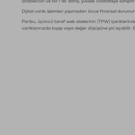
(stablecoin ve NFT'ler dahil), yüksek volatiliteye sahipti
Dijital varlık işlemleri yapmadan önce finansal durumu
Paribu, üçüncü taraf web sitelerinin (TPW) içeriklerin
varlıklarınızda kayıp veya değer düşüşüne yol açabilir. 