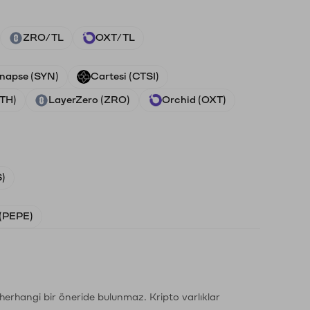
ZRO/TL
OXT/TL
napse (SYN)
Cartesi (CTSI)
ETH)
LayerZero (ZRO)
Orchid (OXT)
)
(PEPE)
li herhangi bir öneride bulunmaz. Kripto varlıklar