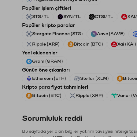
Popüler işlem çiftleri
STG/TL
SYN/TL
CTSI/TL
XAI
Popüler kripto paralar
Stargate Finance (STG)
Aave (AAVE)
Ripple (XRP)
Bitcoin (BTC)
Xai (XAI)
Yeni eklenenler
Gram (GRAM)
Günün öne çıkanları
Ethereum (ETH)
Stellar (XLM)
Bitcoi
Kripto para fiyat tahminleri
Bitcoin (BTC)
Ripple (XRP)
Vanar (
Sorumluluk reddi
Bu sayfada yer alan bilgiler yatırım tavsiyesi niteliği ta