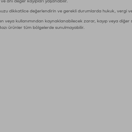
r ve ani değer kayıpları yaşanabilir.
nuzu dikkatlice değerlendirin ve gerekli durumlarda hukuk, vergi v
den veya kullanımından kaynaklanabilecek zarar, kayıp veya diğer 
Bazı ürünler tüm bölgelerde sunulmayabilir.