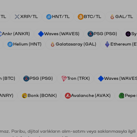
/TL
XRP/TL
HNT/TL
BTC/TL
GAL/TL
Ankr (ANKR)
Waves (WAVES)
PSG (PSG)
Sy
Helium (HNT)
Galatasaray (GAL)
Ethereum (
n (BTC)
PSG (PSG)
Tron (TRX)
Waves (WAVES
VANRY)
Bonk (BONK)
Avalanche (AVAX)
Pepe 
şımaz. Paribu, dijital varlıkların alım-satımı veya saklanmasıyla ilgi