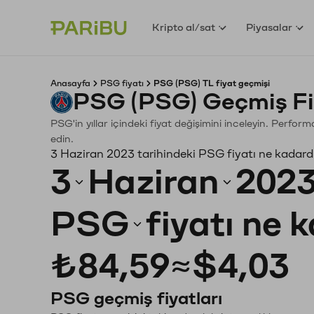
Kripto al/sat
Piyasalar
Anasayfa
PSG fiyatı
PSG (PSG) TL fiyat geçmişi
PSG (PSG) Geçmiş Fi
PSG'in yıllar içindeki fiyat değişimini inceleyin. Perfor
edin.
3 Haziran 2023 tarihindeki PSG fiyatı ne kadard
3
Haziran
202
PSG
fiyatı ne 
₺84,59
≈
$4,03
PSG geçmiş fiyatları