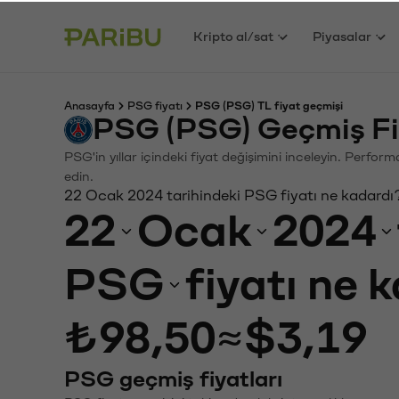
Kripto al/sat
Piyasalar
Anasayfa
PSG fiyatı
PSG (PSG) TL fiyat geçmişi
PSG (PSG) Geçmiş Fi
PSG'in yıllar içindeki fiyat değişimini inceleyin. Perfor
edin.
22 Ocak 2024 tarihindeki PSG fiyatı ne kadardı
22
Ocak
2024
PSG
fiyatı ne 
₺98,50
≈
$3,19
PSG geçmiş fiyatları