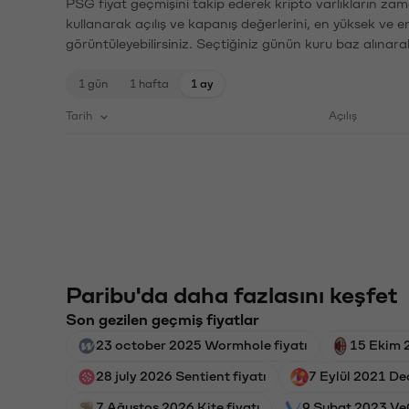
PSG fiyat geçmişini takip ederek kripto varlıkların zam
kullanarak açılış ve kapanış değerlerini, en yüksek ve e
görüntüleyebilirsiniz. Seçtiğiniz günün kuru baz alınarak
1 gün
1 hafta
1 ay
Tarih
Açılış
Paribu'da daha fazlasını keşfet
Son gezilen geçmiş fiyatlar
23 october 2025 Wormhole fiyatı
15 Ekim 
28 july 2026 Sentient fiyatı
7 Eylül 2021 De
7 Ağustos 2026 Kite fiyatı
9 Şubat 2023 VeC