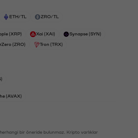
ETH/TL
ZRO/TL
pple (XRP)
Xai (XAI)
Synapse (SYN)
rZero (ZRO)
Tron (TRX)
)
he (AVAX)
li herhangi bir öneride bulunmaz. Kripto varlıklar