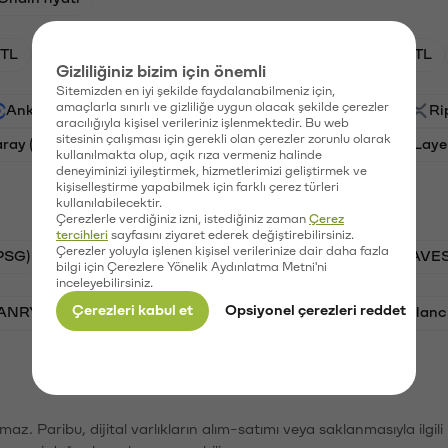
TL
HNT/TL
BTC/TL
GAL/TL
OXT/TL
Gizliliğiniz bizim için önemli
Sitemizden en iyi şekilde faydalanabilmeniz için,
amaçlarla sınırlı ve gizliliğe uygun olacak şekilde çerezler
Ankr (ANKR)
Waves (WAVES)
PSG (PSG)
Ri
aracılığıyla kişisel verileriniz işlenmektedir. Bu web
sitesinin çalışması için gerekli olan çerezler zorunlu olarak
aray (GAL)
Ethereum (ETH)
Orchid (OXT)
Laye
kullanılmakta olup, açık rıza vermeniz halinde
deneyiminizi iyileştirmek, hizmetlerimizi geliştirmek ve
kişiselleştirme yapabilmek için farklı çerez türleri
kullanılabilecektir.
Çerezlerle verdiğiniz izni, istediğiniz zaman
Çerez
tercihleri
sayfasını ziyaret ederek değiştirebilirsiniz.
Çerezler yoluyla işlenen kişisel verilerinize dair daha fazla
PSG)
Bitcoin (BTC)
Tron (TRX)
Waves (WAVES
bilgi için Çerezlere Yönelik Aydınlatma Metni'ni
inceleyebilirsiniz.
Çerezleri kabul et
Opsiyonel çerezleri reddet
VANRY)
Bonk (BONK)
Ethereum (ETH)
Avalanc
şımaz. Paribu, dijital varlıkların alım-satımı veya saklanmasıyla ilgi