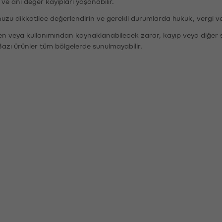
r ve ani değer kayıpları yaşanabilir.
nuzu dikkatlice değerlendirin ve gerekli durumlarda hukuk, vergi v
den veya kullanımından kaynaklanabilecek zarar, kayıp veya diğer 
Bazı ürünler tüm bölgelerde sunulmayabilir.