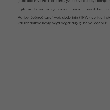
(stablecoin ve NFT'ler dahil), yüksek volatiliteye sahipti
Dijital varlık işlemleri yapmadan önce finansal durumu
Paribu, üçüncü taraf web sitelerinin (TPW) içeriklerin
varlıklarınızda kayıp veya değer düşüşüne yol açabilir. 