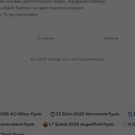
an içindeki performansını izleyin. Aşağıdaki tabloyu
n düşük fiyatları ve işlem hacmini kolayca
 TL'ye çevrilmiştir.
En yüksek
Kapanış
Bu tarih aralığı için veri bulunamadı.
2025 AC Milan fiyatı
23 Ekim 2025 Wormhole fiyatı
centraland fiyatı
17 Şubat 2026 dogwifhat fiyatı
4 O
hain fiyatı