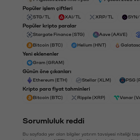
Popüler işlem çiftleri
STG/TL
XAI/TL
XRP/TL
SYN/
Popüler kripto paralar
Stargate Finance (STG)
Aave (AAVE)
Bitcoin (BTC)
Helium (HNT)
Galatas
Yeni eklenenler
Gram (GRAM)
Günün öne çıkanları
Ethereum (ETH)
Stellar (XLM)
PSG (
Kripto para fiyat tahminleri
Bitcoin (BTC)
Ripple (XRP)
Vanar (
Sorumluluk reddi
Bu sayfada yer alan bilgiler yatırım tavsiyesi niteliği ta