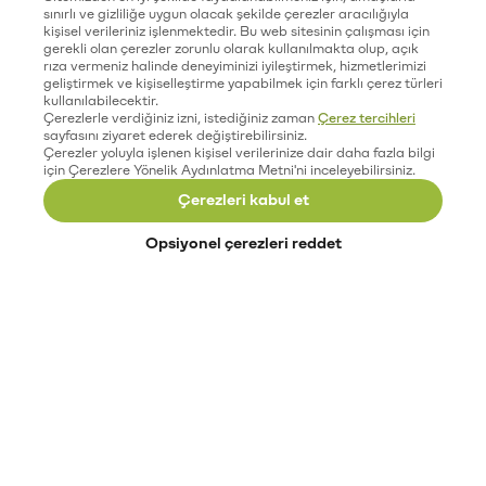
sınırlı ve gizliliğe uygun olacak şekilde çerezler aracılığıyla
kişisel verileriniz işlenmektedir. Bu web sitesinin çalışması için
gerekli olan çerezler zorunlu olarak kullanılmakta olup, açık
rıza vermeniz halinde deneyiminizi iyileştirmek, hizmetlerimizi
geliştirmek ve kişiselleştirme yapabilmek için farklı çerez türleri
kullanılabilecektir.
Çerezlerle verdiğiniz izni, istediğiniz zaman
Çerez tercihleri
sayfasını ziyaret ederek değiştirebilirsiniz.
Çerezler yoluyla işlenen kişisel verilerinize dair daha fazla bilgi
için Çerezlere Yönelik Aydınlatma Metni'ni inceleyebilirsiniz.
Çerezleri kabul et
Opsiyonel çerezleri reddet
Paribu’yu keşfet
Eğitimler
Etkinlikler
Açık pozisyonlar
Paribu sistem durumu