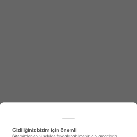
Gizliliğiniz bizim için önemli
Sitemizden en iyi şekilde faydalanabilmeniz için, amaçlarla