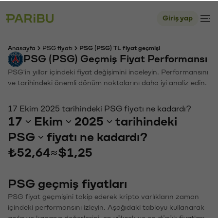
Giriş yap
Anasayfa
PSG fiyatı
PSG (PSG) TL fiyat geçmişi
PSG (PSG) Geçmiş Fiyat Performansı
PSG'in yıllar içindeki fiyat değişimini inceleyin. Performansını
ve tarihindeki önemli dönüm noktalarını daha iyi analiz edin.
17 Ekim 2025 tarihindeki PSG fiyatı ne kadardı?
17
Ekim
2025
tarihindeki
PSG
fiyatı ne kadardı?
₺52,64
≈
$1,25
PSG geçmiş fiyatları
PSG fiyat geçmişini takip ederek kripto varlıkların zaman
içindeki performansını izleyin. Aşağıdaki tabloyu kullanarak
açılış ve kapanış değerlerini, en yüksek ve en düşük fiyatları