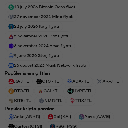
10 july 2026 Bitcoin Cash fiyatı
27 november 2021 Mina fiyatı
22 july 2026 Italy fiyatı
5 november 2020 Bat fiyatı
8 november 2024 Aevo fiyatı
9 june 2026 Storj fiyatı
26 august 2023 Mask Network fiyatı
Popüler işlem çiftleri
XAI/TL
CTSI/TL
ADA/TL
XRP/TL
BTC/TL
GAL/TL
HYPE/TL
KITE/TL
NMR/TL
TRX/TL
Popüler kripto paralar
Ankr (ANKR)
Xai (XAI)
Aave (AAVE)
Cartesi (CTSI)
PSG (PSG)