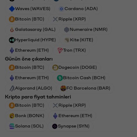
Waves (WAVES)
Cardano (ADA)
Bitcoin (BTC)
Ripple (XRP)
Galatasaray (GAL)
Numeraire (NMR)
Hyperliquid (HYPE)
Kite (KITE)
Ethereum (ETH)
Tron (TRX)
Günün öne çıkanları
Bitcoin (BTC)
Dogecoin (DOGE)
Ethereum (ETH)
Bitcoin Cash (BCH)
Algorand (ALGO)
FC Barcelona (BAR)
Kripto para fiyat tahminleri
Bitcoin (BTC)
Ripple (XRP)
Bonk (BONK)
Ethereum (ETH)
Solana (SOL)
Synapse (SYN)