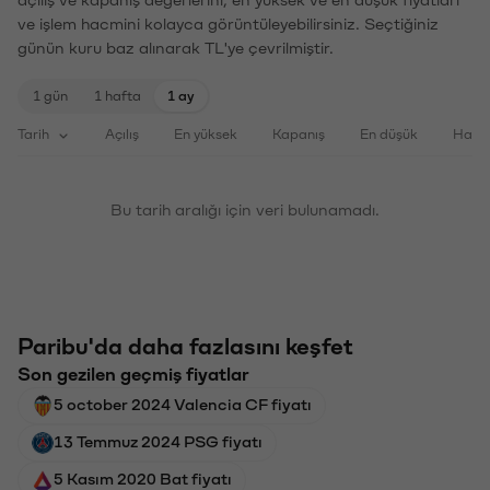
ve işlem hacmini kolayca görüntüleyebilirsiniz. Seçtiğiniz
günün kuru baz alınarak TL'ye çevrilmiştir.
1 gün
1 hafta
1 ay
Tarih
Açılış
En yüksek
Kapanış
En düşük
Haci
Bu tarih aralığı için veri bulunamadı.
Paribu'da daha fazlasını keşfet
Son gezilen geçmiş fiyatlar
5 october 2024 Valencia CF fiyatı
13 Temmuz 2024 PSG fiyatı
5 Kasım 2020 Bat fiyatı