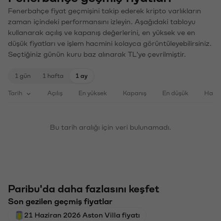
Fenerbahçe fiyat geçmişini takip ederek kripto varlıkların
zaman içindeki performansını izleyin. Aşağıdaki tabloyu
kullanarak açılış ve kapanış değerlerini, en yüksek ve en
düşük fiyatları ve işlem hacmini kolayca görüntüleyebilirsiniz.
Seçtiğiniz günün kuru baz alınarak TL'ye çevrilmiştir.
1 gün
1 hafta
1 ay
Tarih
Açılış
En yüksek
Kapanış
En düşük
Haci
Bu tarih aralığı için veri bulunamadı.
Paribu'da daha fazlasını keşfet
Son gezilen geçmiş fiyatlar
21 Haziran 2026 Aston Villa fiyatı