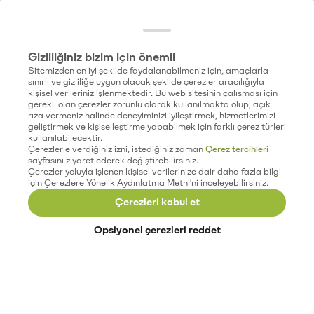
Gizliliğiniz bizim için önemli
Sitemizden en iyi şekilde faydalanabilmeniz için, amaçlarla
sınırlı ve gizliliğe uygun olacak şekilde çerezler aracılığıyla
kişisel verileriniz işlenmektedir. Bu web sitesinin çalışması için
gerekli olan çerezler zorunlu olarak kullanılmakta olup, açık
rıza vermeniz halinde deneyiminizi iyileştirmek, hizmetlerimizi
geliştirmek ve kişiselleştirme yapabilmek için farklı çerez türleri
kullanılabilecektir.
Çerezlerle verdiğiniz izni, istediğiniz zaman
Çerez tercihleri
sayfasını ziyaret ederek değiştirebilirsiniz.
Çerezler yoluyla işlenen kişisel verilerinize dair daha fazla bilgi
için Çerezlere Yönelik Aydınlatma Metni'ni inceleyebilirsiniz.
Çerezleri kabul et
Opsiyonel çerezleri reddet