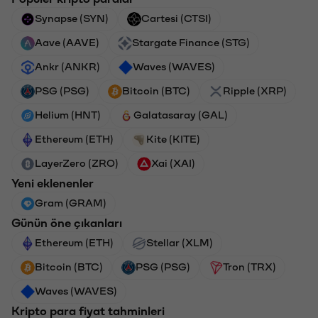
Synapse (SYN)
Cartesi (CTSI)
Aave (AAVE)
Stargate Finance (STG)
Ankr (ANKR)
Waves (WAVES)
PSG (PSG)
Bitcoin (BTC)
Ripple (XRP)
Helium (HNT)
Galatasaray (GAL)
Ethereum (ETH)
Kite (KITE)
LayerZero (ZRO)
Xai (XAI)
Yeni eklenenler
Gram (GRAM)
Günün öne çıkanları
Ethereum (ETH)
Stellar (XLM)
Bitcoin (BTC)
PSG (PSG)
Tron (TRX)
Waves (WAVES)
Kripto para fiyat tahminleri