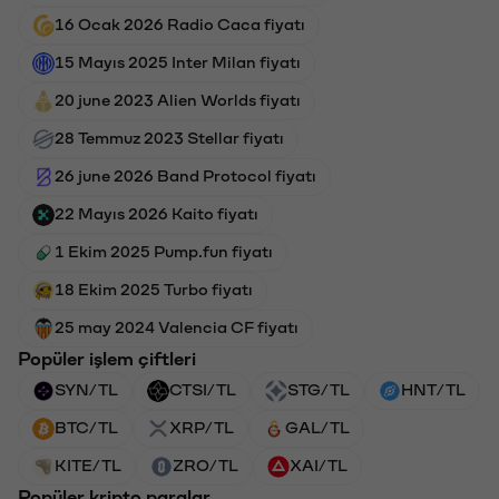
16 Ocak 2026 Radio Caca fiyatı
15 Mayıs 2025 Inter Milan fiyatı
20 june 2023 Alien Worlds fiyatı
28 Temmuz 2023 Stellar fiyatı
26 june 2026 Band Protocol fiyatı
22 Mayıs 2026 Kaito fiyatı
1 Ekim 2025 Pump.fun fiyatı
18 Ekim 2025 Turbo fiyatı
25 may 2024 Valencia CF fiyatı
Popüler işlem çiftleri
SYN/TL
CTSI/TL
STG/TL
HNT/TL
BTC/TL
XRP/TL
GAL/TL
KITE/TL
ZRO/TL
XAI/TL
Popüler kripto paralar