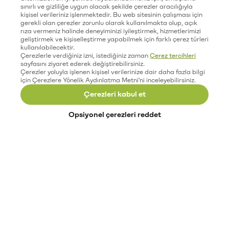
sınırlı ve gizliliğe uygun olacak şekilde çerezler aracılığıyla
kişisel verileriniz işlenmektedir. Bu web sitesinin çalışması için
gerekli olan çerezler zorunlu olarak kullanılmakta olup, açık
rıza vermeniz halinde deneyiminizi iyileştirmek, hizmetlerimizi
geliştirmek ve kişiselleştirme yapabilmek için farklı çerez türleri
kullanılabilecektir.
Çerezlerle verdiğiniz izni, istediğiniz zaman
Çerez tercihleri
sayfasını ziyaret ederek değiştirebilirsiniz.
Çerezler yoluyla işlenen kişisel verilerinize dair daha fazla bilgi
için Çerezlere Yönelik Aydınlatma Metni'ni inceleyebilirsiniz.
Çerezleri kabul et
Opsiyonel çerezleri reddet
Paribu’yu keşfet
Eğitimler
Etkinlikler
Açık pozisyonlar
Paribu sistem durumu