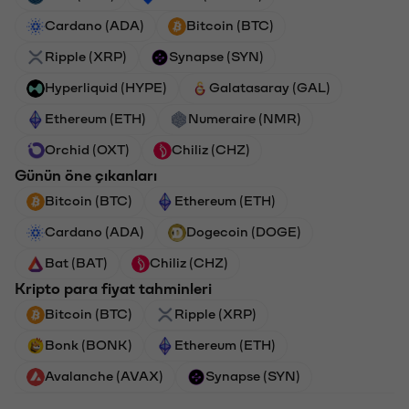
Cardano (ADA)
Bitcoin (BTC)
Ripple (XRP)
Synapse (SYN)
Hyperliquid (HYPE)
Galatasaray (GAL)
Ethereum (ETH)
Numeraire (NMR)
Orchid (OXT)
Chiliz (CHZ)
Günün öne çıkanları
Bitcoin (BTC)
Ethereum (ETH)
Cardano (ADA)
Dogecoin (DOGE)
Bat (BAT)
Chiliz (CHZ)
Kripto para fiyat tahminleri
Bitcoin (BTC)
Ripple (XRP)
Bonk (BONK)
Ethereum (ETH)
Avalanche (AVAX)
Synapse (SYN)