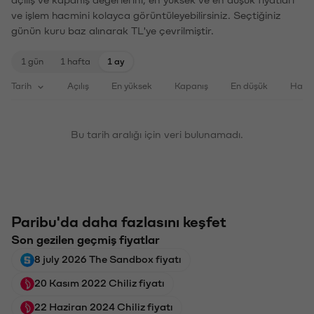
ve işlem hacmini kolayca görüntüleyebilirsiniz. Seçtiğiniz
günün kuru baz alınarak TL'ye çevrilmiştir.
1 gün
1 hafta
1 ay
Tarih
Açılış
En yüksek
Kapanış
En düşük
Haci
Bu tarih aralığı için veri bulunamadı.
Paribu'da daha fazlasını keşfet
Son gezilen geçmiş fiyatlar
8 july 2026 The Sandbox fiyatı
20 Kasım 2022 Chiliz fiyatı
22 Haziran 2024 Chiliz fiyatı