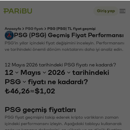
Giriş yap
Anasayfa
PSG fiyatı
PSG (PSG) TL fiyat geçmişi
PSG (PSG) Geçmiş Fiyat Performansı
PSG'in yıllar içindeki fiyat değişimini inceleyin. Performansını
ve tarihindeki önemli dönüm noktalarını daha iyi analiz edin.
12 Mayıs 2026 tarihindeki PSG fiyatı ne kadardı?
12
Mayıs
2026
tarihindeki
PSG
fiyatı ne kadardı?
₺46,26
≈
$1,02
PSG geçmiş fiyatları
PSG fiyat geçmişini takip ederek kripto varlıkların zaman
içindeki performansını izleyin. Aşağıdaki tabloyu kullanarak
açılış ve kapanış değerlerini, en yüksek ve en düşük fiyatları