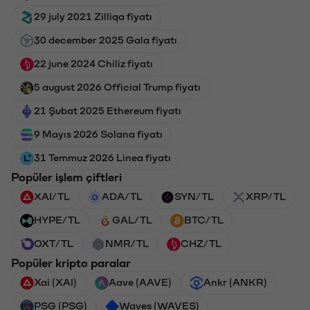
29 july 2021 Zilliqa fiyatı
30 december 2025 Gala fiyatı
22 june 2024 Chiliz fiyatı
5 august 2026 Official Trump fiyatı
21 Şubat 2025 Ethereum fiyatı
9 Mayıs 2026 Solana fiyatı
31 Temmuz 2026 Linea fiyatı
Popüler işlem çiftleri
XAI/TL
ADA/TL
SYN/TL
XRP/TL
HYPE/TL
GAL/TL
BTC/TL
OXT/TL
NMR/TL
CHZ/TL
Popüler kripto paralar
Xai (XAI)
Aave (AAVE)
Ankr (ANKR)
PSG (PSG)
Waves (WAVES)