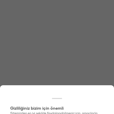
Gizliliğiniz bizim için önemli
Sitemizden en iyi şekilde faydalanabilmeniz için, amaçlarla