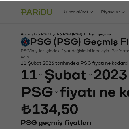
Kripto al/sat
Piyasalar
Anasayfa
PSG fiyatı
PSG (PSG) TL fiyat geçmişi
PSG (PSG) Geçmiş Fi
PSG'in yıllar içindeki fiyat değişimini inceleyin. Perfor
edin.
11 Şubat 2023 tarihindeki PSG fiyatı ne kadard
11
Şubat
2023
PSG
fiyatı ne 
₺134,50
PSG geçmiş fiyatları