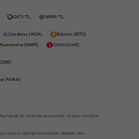
OXT/TL
NMR/TL
Cardano (ADA)
Bitcoin (BTC)
Numeraire (NMR)
Chiliz (CHZ)
DOGE)
he (AVAX)
li herhangi bir öneride bulunmaz. Kripto varlıklar
eya yatırım danışmanınızdan destek alın.