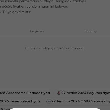
an içindeki performansını izleyin. Aşağıdaki tabloyu
n düşük fiyatları ve işlem hacmini kolayca
 TL'ye çevrilmiştir.
En yüksek
Kapanış
Bu tarih aralığı için veri bulunamadı.
26 Aerodrome Finance fiyatı
27 Aralık 2024 Beşiktaş fiya
 2026 Fenerbahçe fiyatı
22 Temmuz 2024 OMG Network fiy
29 june 2026 Solayer fiyatı