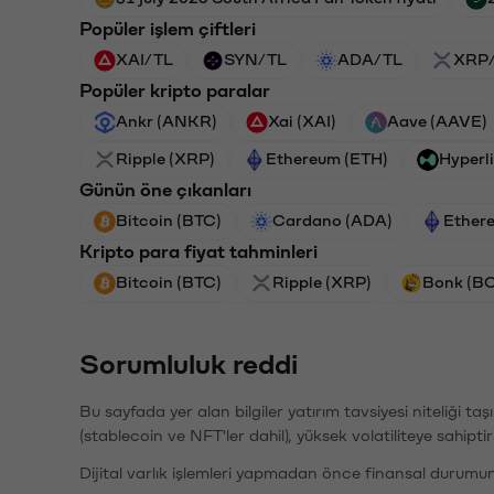
Popüler işlem çiftleri
XAI/TL
SYN/TL
ADA/TL
XRP
Popüler kripto paralar
Ankr (ANKR)
Xai (XAI)
Aave (AAVE)
Ripple (XRP)
Ethereum (ETH)
Hyperl
Günün öne çıkanları
Bitcoin (BTC)
Cardano (ADA)
Ether
Kripto para fiyat tahminleri
Bitcoin (BTC)
Ripple (XRP)
Bonk (B
Sorumluluk reddi
Bu sayfada yer alan bilgiler yatırım tavsiyesi niteliği ta
(stablecoin ve NFT'ler dahil), yüksek volatiliteye sahipti
Dijital varlık işlemleri yapmadan önce finansal durumu