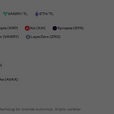
VANRY/TL
ETH/TL
pple (XRP)
Xai (XAI)
Synapse (SYN)
r (VANRY)
LayerZero (ZRO)
)
he (AVAX)
li herhangi bir öneride bulunmaz. Kripto varlıklar