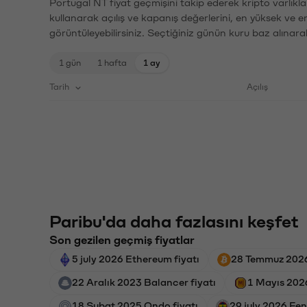
Portugal NT fiyat geçmişini takip ederek kripto varlıkl
kullanarak açılış ve kapanış değerlerini, en yüksek ve e
görüntüleyebilirsiniz. Seçtiğiniz günün kuru baz alınarak
1 gün
1 hafta
1 ay
Tarih
Açılış
Paribu'da daha fazlasını keşfet
Son gezilen geçmiş fiyatlar
5 july 2026 Ethereum fiyatı
28 Temmuz 2026 
22 Aralık 2023 Balancer fiyatı
1 Mayıs 202
18 Şubat 2025 Ondo fiyatı
29 july 2026 Fen