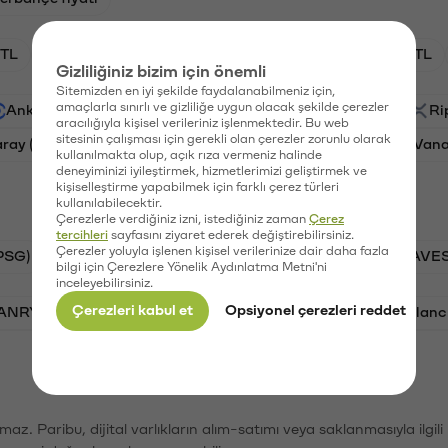
TL
HNT/TL
BTC/TL
GAL/TL
OXT/TL
Gizliliğiniz bizim için önemli
Sitemizden en iyi şekilde faydalanabilmeniz için,
amaçlarla sınırlı ve gizliliğe uygun olacak şekilde çerezler
Ankr (ANKR)
Waves (WAVES)
PSG (PSG)
Ri
aracılığıyla kişisel verileriniz işlenmektedir. Bu web
sitesinin çalışması için gerekli olan çerezler zorunlu olarak
aray (GAL)
Ethereum (ETH)
Orchid (OXT)
Vana
kullanılmakta olup, açık rıza vermeniz halinde
deneyiminizi iyileştirmek, hizmetlerimizi geliştirmek ve
kişiselleştirme yapabilmek için farklı çerez türleri
kullanılabilecektir.
Çerezlerle verdiğiniz izni, istediğiniz zaman
Çerez
tercihleri
sayfasını ziyaret ederek değiştirebilirsiniz.
Çerezler yoluyla işlenen kişisel verilerinize dair daha fazla
PSG)
Bitcoin (BTC)
Tron (TRX)
Waves (WAVES
bilgi için Çerezlere Yönelik Aydınlatma Metni'ni
inceleyebilirsiniz.
Çerezleri kabul et
Opsiyonel çerezleri reddet
VANRY)
Bonk (BONK)
Ethereum (ETH)
Avalanc
şımaz. Paribu, dijital varlıkların alım-satımı veya saklanmasıyla ilgi