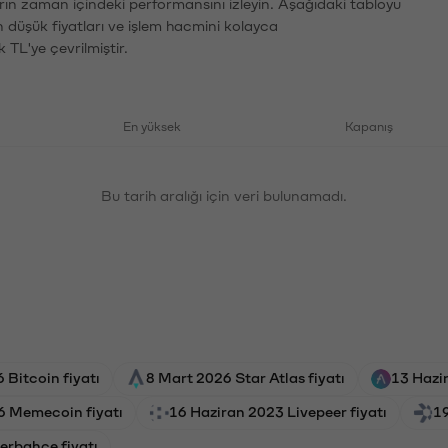
arın zaman içindeki performansını izleyin. Aşağıdaki tabloyu
n düşük fiyatları ve işlem hacmini kolayca
 TL'ye çevrilmiştir.
En yüksek
Kapanış
Bu tarih aralığı için veri bulunamadı.
Bitcoin fiyatı
8 Mart 2026 Star Atlas fiyatı
13 Hazi
6 Memecoin fiyatı
16 Haziran 2023 Livepeer fiyatı
19
erbahçe fiyatı