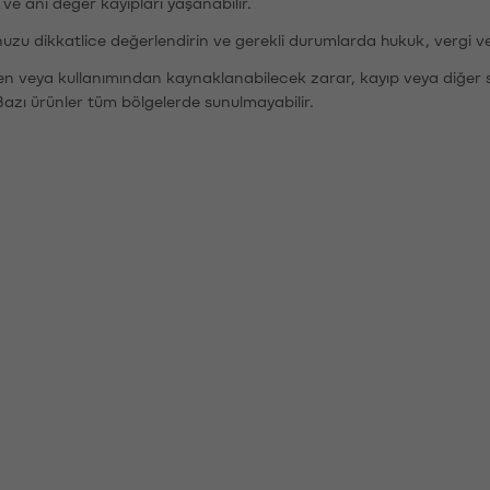
r ve ani değer kayıpları yaşanabilir.
nuzu dikkatlice değerlendirin ve gerekli durumlarda hukuk, vergi v
den veya kullanımından kaynaklanabilecek zarar, kayıp veya diğer 
Bazı ürünler tüm bölgelerde sunulmayabilir.