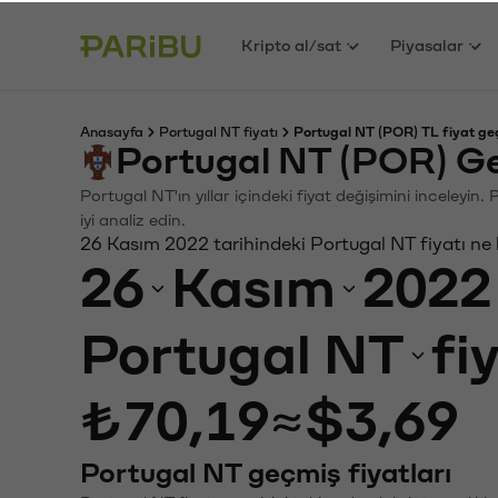
Kripto al/sat
Piyasalar
Anasayfa
Portugal NT fiyatı
Portugal NT (POR) TL fiyat ge
Portugal NT (POR) Ge
Portugal NT'ın yıllar içindeki fiyat değişimini inceleyi
iyi analiz edin.
26 Kasım 2022 tarihindeki Portugal NT fiyatı ne
26
Kasım
2022
Portugal NT
fi
₺70,19
≈
$3,69
Portugal NT geçmiş fiyatları