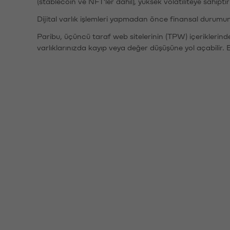
(stablecoin ve NFT'ler dahil), yüksek volatiliteye sahipti
Dijital varlık işlemleri yapmadan önce finansal durumu
Paribu, üçüncü taraf web sitelerinin (TPW) içeriklerin
varlıklarınızda kayıp veya değer düşüşüne yol açabilir. 