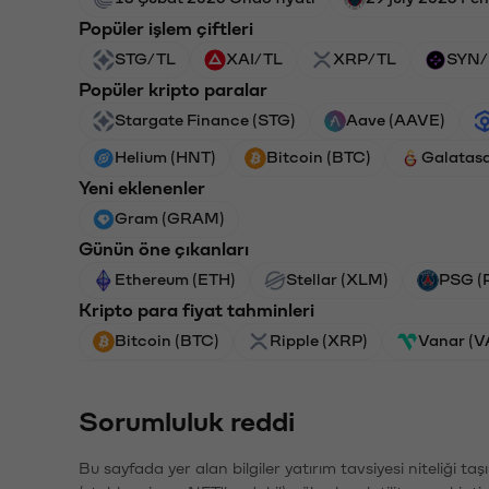
Popüler işlem çiftleri
STG/TL
XAI/TL
XRP/TL
SYN/
Popüler kripto paralar
Stargate Finance (STG)
Aave (AAVE)
Helium (HNT)
Bitcoin (BTC)
Galatas
Yeni eklenenler
Gram (GRAM)
Günün öne çıkanları
Ethereum (ETH)
Stellar (XLM)
PSG (
Kripto para fiyat tahminleri
Bitcoin (BTC)
Ripple (XRP)
Vanar (
Sorumluluk reddi
Bu sayfada yer alan bilgiler yatırım tavsiyesi niteliği ta