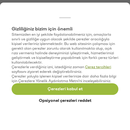
Gizliliğiniz bizim için önemli
Sitemizden en iyi şekilde faydalanabilmeniz için, amaçlarla
sınırlı ve gizliliğe uygun olacak şekilde çerezler aracılığıyla
kişisel verileriniz işlenmektedir. Bu web sitesinin çalışması için
gerekli olan çerezler zorunlu olarak kullanılmakta olup, açık
rıza vermeniz halinde deneyiminizi iyileştirmek, hizmetlerimizi
geliştirmek ve kişiselleştirme yapabilmek için farklı çerez türleri
kullanılabilecektir.
Çerezlerle verdiğiniz izni, istediğiniz zaman
Çerez tercihleri
sayfasını ziyaret ederek değiştirebilirsiniz.
Çerezler yoluyla işlenen kişisel verilerinize dair daha fazla bilgi
için Çerezlere Yönelik Aydınlatma Metni'ni inceleyebilirsiniz.
Çerezleri kabul et
Opsiyonel çerezleri reddet