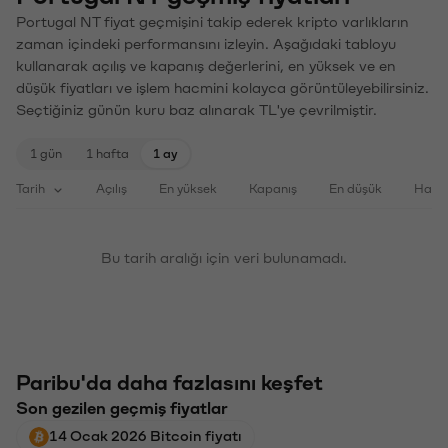
Portugal NT fiyat geçmişini takip ederek kripto varlıkların
zaman içindeki performansını izleyin. Aşağıdaki tabloyu
kullanarak açılış ve kapanış değerlerini, en yüksek ve en
düşük fiyatları ve işlem hacmini kolayca görüntüleyebilirsiniz.
Seçtiğiniz günün kuru baz alınarak TL'ye çevrilmiştir.
1 gün
1 hafta
1 ay
Tarih
Açılış
En yüksek
Kapanış
En düşük
Haci
Bu tarih aralığı için veri bulunamadı.
Paribu'da daha fazlasını keşfet
Son gezilen geçmiş fiyatlar
14 Ocak 2026 Bitcoin fiyatı