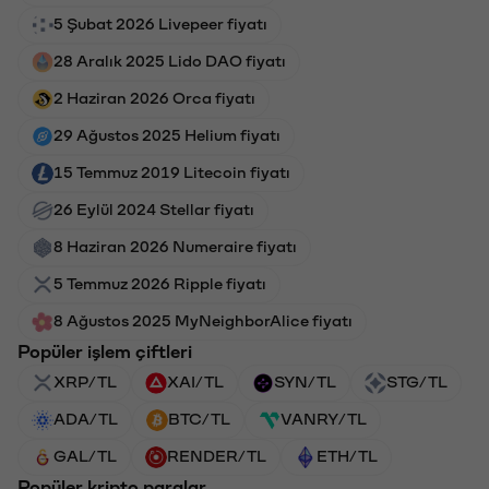
5 Şubat 2026 Livepeer fiyatı
28 Aralık 2025 Lido DAO fiyatı
2 Haziran 2026 Orca fiyatı
29 Ağustos 2025 Helium fiyatı
15 Temmuz 2019 Litecoin fiyatı
26 Eylül 2024 Stellar fiyatı
8 Haziran 2026 Numeraire fiyatı
5 Temmuz 2026 Ripple fiyatı
8 Ağustos 2025 MyNeighborAlice fiyatı
Popüler işlem çiftleri
XRP/TL
XAI/TL
SYN/TL
STG/TL
ADA/TL
BTC/TL
VANRY/TL
GAL/TL
RENDER/TL
ETH/TL
Popüler kripto paralar