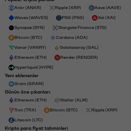
Ankr (ANKR)
Ripple (XRP)
Aave (AAVE)
Waves (WAVES)
PSG (PSG)
Xai (XAI)
Synapse (SYN)
Stargate Finance (STG)
Bitcoin (BTC)
Cardano (ADA)
Vanar (VANRY)
Galatasaray (GAL)
Ethereum (ETH)
Render (RENDER)
Hyperliquid (HYPE)
Yeni eklenenler
Gram (GRAM)
Günün öne çıkanları
Ethereum (ETH)
Stellar (XLM)
Tron (TRX)
Bitcoin (BTC)
Ripple (XRP)
Litecoin (LTC)
Kripto para fiyat tahminleri