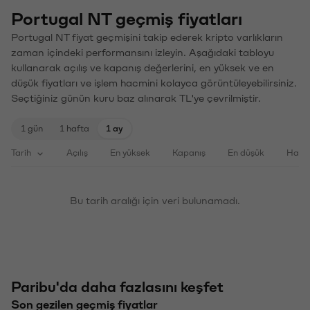
Portugal NT geçmiş fiyatları
Portugal NT fiyat geçmişini takip ederek kripto varlıkların
zaman içindeki performansını izleyin. Aşağıdaki tabloyu
kullanarak açılış ve kapanış değerlerini, en yüksek ve en
düşük fiyatları ve işlem hacmini kolayca görüntüleyebilirsiniz.
Seçtiğiniz günün kuru baz alınarak TL'ye çevrilmiştir.
1 gün
1 hafta
1 ay
Tarih
Açılış
En yüksek
Kapanış
En düşük
Haci
Bu tarih aralığı için veri bulunamadı.
Paribu'da daha fazlasını keşfet
Son gezilen geçmiş fiyatlar