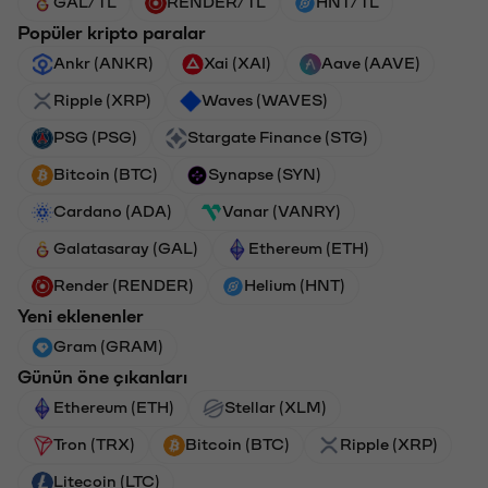
GAL/TL
RENDER/TL
HNT/TL
Popüler kripto paralar
Ankr (ANKR)
Xai (XAI)
Aave (AAVE)
Ripple (XRP)
Waves (WAVES)
PSG (PSG)
Stargate Finance (STG)
Bitcoin (BTC)
Synapse (SYN)
Cardano (ADA)
Vanar (VANRY)
Galatasaray (GAL)
Ethereum (ETH)
Render (RENDER)
Helium (HNT)
Yeni eklenenler
Gram (GRAM)
Günün öne çıkanları
Ethereum (ETH)
Stellar (XLM)
Tron (TRX)
Bitcoin (BTC)
Ripple (XRP)
Litecoin (LTC)