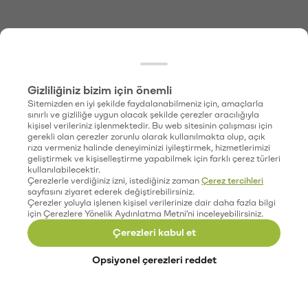
Gizliliğiniz bizim için önemli
Sitemizden en iyi şekilde faydalanabilmeniz için, amaçlarla
sınırlı ve gizliliğe uygun olacak şekilde çerezler aracılığıyla
kişisel verileriniz işlenmektedir. Bu web sitesinin çalışması için
gerekli olan çerezler zorunlu olarak kullanılmakta olup, açık
rıza vermeniz halinde deneyiminizi iyileştirmek, hizmetlerimizi
geliştirmek ve kişiselleştirme yapabilmek için farklı çerez türleri
kullanılabilecektir.
Çerezlerle verdiğiniz izni, istediğiniz zaman
Çerez tercihleri
sayfasını ziyaret ederek değiştirebilirsiniz.
Çerezler yoluyla işlenen kişisel verilerinize dair daha fazla bilgi
için Çerezlere Yönelik Aydınlatma Metni'ni inceleyebilirsiniz.
Çerezleri kabul et
Opsiyonel çerezleri reddet