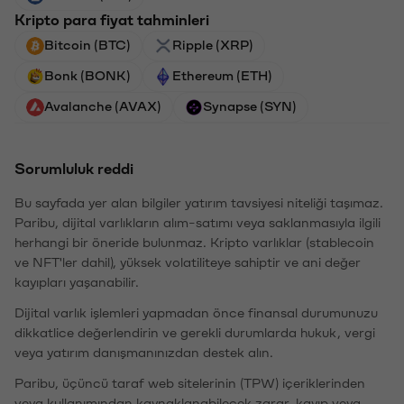
Kripto para fiyat tahminleri
Bitcoin (BTC)
Ripple (XRP)
Bonk (BONK)
Ethereum (ETH)
Avalanche (AVAX)
Synapse (SYN)
Sorumluluk reddi
Bu sayfada yer alan bilgiler yatırım tavsiyesi niteliği taşımaz.
Paribu, dijital varlıkların alım-satımı veya saklanmasıyla ilgili
herhangi bir öneride bulunmaz. Kripto varlıklar (stablecoin
ve NFT'ler dahil), yüksek volatiliteye sahiptir ve ani değer
kayıpları yaşanabilir.
Dijital varlık işlemleri yapmadan önce finansal durumunuzu
dikkatlice değerlendirin ve gerekli durumlarda hukuk, vergi
veya yatırım danışmanınızdan destek alın.
Paribu, üçüncü taraf web sitelerinin (TPW) içeriklerinden
veya kullanımından kaynaklanabilecek zarar, kayıp veya