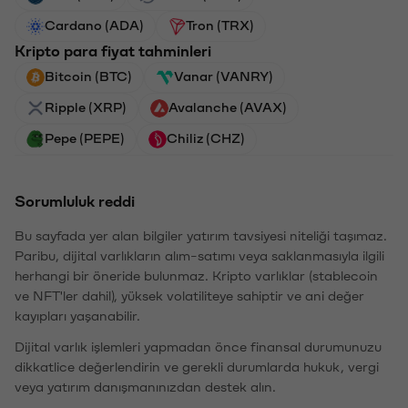
Cardano (ADA)
Tron (TRX)
Kripto para fiyat tahminleri
Bitcoin (BTC)
Vanar (VANRY)
Ripple (XRP)
Avalanche (AVAX)
Pepe (PEPE)
Chiliz (CHZ)
Sorumluluk reddi
Bu sayfada yer alan bilgiler yatırım tavsiyesi niteliği taşımaz.
Paribu, dijital varlıkların alım-satımı veya saklanmasıyla ilgili
herhangi bir öneride bulunmaz. Kripto varlıklar (stablecoin
ve NFT'ler dahil), yüksek volatiliteye sahiptir ve ani değer
kayıpları yaşanabilir.
Dijital varlık işlemleri yapmadan önce finansal durumunuzu
dikkatlice değerlendirin ve gerekli durumlarda hukuk, vergi
veya yatırım danışmanınızdan destek alın.