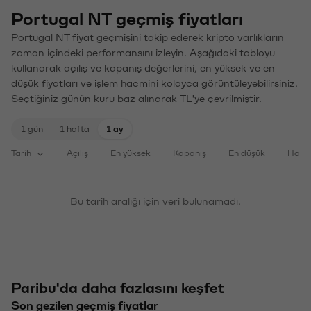
Portugal NT geçmiş fiyatları
Portugal NT fiyat geçmişini takip ederek kripto varlıkların
zaman içindeki performansını izleyin. Aşağıdaki tabloyu
kullanarak açılış ve kapanış değerlerini, en yüksek ve en
düşük fiyatları ve işlem hacmini kolayca görüntüleyebilirsiniz.
Seçtiğiniz günün kuru baz alınarak TL'ye çevrilmiştir.
1 gün
1 hafta
1 ay
Tarih
Açılış
En yüksek
Kapanış
En düşük
Haci
Bu tarih aralığı için veri bulunamadı.
Paribu'da daha fazlasını keşfet
Son gezilen geçmiş fiyatlar