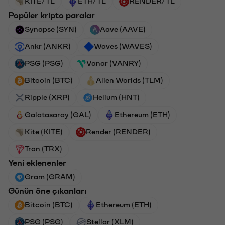
KITE/TL
ETH/TL
RENDER/TL
Popüler kripto paralar
Synapse (SYN)
Aave (AAVE)
Ankr (ANKR)
Waves (WAVES)
PSG (PSG)
Vanar (VANRY)
Bitcoin (BTC)
Alien Worlds (TLM)
Ripple (XRP)
Helium (HNT)
Galatasaray (GAL)
Ethereum (ETH)
Kite (KITE)
Render (RENDER)
Tron (TRX)
Yeni eklenenler
Gram (GRAM)
Günün öne çıkanları
Bitcoin (BTC)
Ethereum (ETH)
PSG (PSG)
Stellar (XLM)