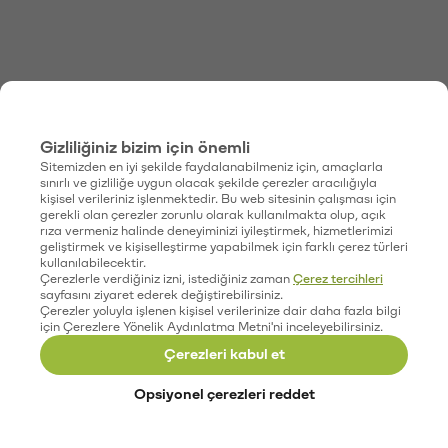
Gizliliğiniz bizim için önemli
Sitemizden en iyi şekilde faydalanabilmeniz için, amaçlarla
sınırlı ve gizliliğe uygun olacak şekilde çerezler aracılığıyla
kişisel verileriniz işlenmektedir. Bu web sitesinin çalışması için
gerekli olan çerezler zorunlu olarak kullanılmakta olup, açık
rıza vermeniz halinde deneyiminizi iyileştirmek, hizmetlerimizi
geliştirmek ve kişiselleştirme yapabilmek için farklı çerez türleri
kullanılabilecektir.
Çerezlerle verdiğiniz izni, istediğiniz zaman
Çerez tercihleri
sayfasını ziyaret ederek değiştirebilirsiniz.
Çerezler yoluyla işlenen kişisel verilerinize dair daha fazla bilgi
için Çerezlere Yönelik Aydınlatma Metni'ni inceleyebilirsiniz.
Çerezleri kabul et
Opsiyonel çerezleri reddet