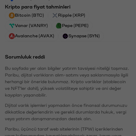
Kripto para fiyat tahminleri
Bitcoin (BTC)
Ripple (XRP)
Vanar (VANRY)
Pepe (PEPE)
Avalanche (AVAX)
Synapse (SYN)
Sorumluluk reddi
Bu sayfada yer alan bilgiler yatırım tavsiyesi niteliği taşımaz.
Paribu, dijital varlıkların alım-satımı veya saklanmasıyla ilgili
herhangi bir öneride bulunmaz. Kripto varlıklar (stablecoin
ve NFT'ler dahil), yüksek volatiliteye sahiptir ve ani değer
kayıpları yaşanabilir.
Dijital varlık işlemleri yapmadan önce finansal durumunuzu
dikkatlice değerlendirin ve gerekli durumlarda hukuk, vergi
veya yatırım danışmanınızdan destek alın.
Paribu, üçüncü taraf web sitelerinin (TPW) içeriklerinden
veya kullanımından kaynaklanabilecek zarar, kayıp veya