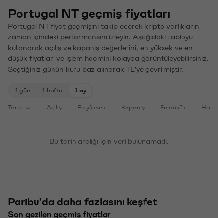
Portugal NT geçmiş fiyatları
Portugal NT fiyat geçmişini takip ederek kripto varlıkların
zaman içindeki performansını izleyin. Aşağıdaki tabloyu
kullanarak açılış ve kapanış değerlerini, en yüksek ve en
düşük fiyatları ve işlem hacmini kolayca görüntüleyebilirsiniz.
Seçtiğiniz günün kuru baz alınarak TL'ye çevrilmiştir.
1 gün
1 hafta
1 ay
Tarih
Açılış
En yüksek
Kapanış
En düşük
Haci
Bu tarih aralığı için veri bulunamadı.
Paribu'da daha fazlasını keşfet
Son gezilen geçmiş fiyatlar