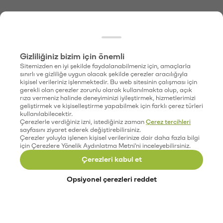
Gizliliğiniz bizim için önemli
Sitemizden en iyi şekilde faydalanabilmeniz için, amaçlarla
sınırlı ve gizliliğe uygun olacak şekilde çerezler aracılığıyla
kişisel verileriniz işlenmektedir. Bu web sitesinin çalışması için
gerekli olan çerezler zorunlu olarak kullanılmakta olup, açık
rıza vermeniz halinde deneyiminizi iyileştirmek, hizmetlerimizi
geliştirmek ve kişiselleştirme yapabilmek için farklı çerez türleri
kullanılabilecektir.
Çerezlerle verdiğiniz izni, istediğiniz zaman
Çerez tercihleri
sayfasını ziyaret ederek değiştirebilirsiniz.
Çerezler yoluyla işlenen kişisel verilerinize dair daha fazla bilgi
için Çerezlere Yönelik Aydınlatma Metni'ni inceleyebilirsiniz.
Çerezleri kabul et
Opsiyonel çerezleri reddet