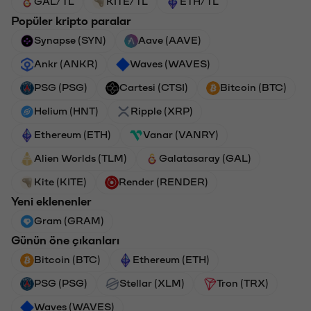
GAL/TL
KITE/TL
ETH/TL
Popüler kripto paralar
Synapse (SYN)
Aave (AAVE)
Ankr (ANKR)
Waves (WAVES)
PSG (PSG)
Cartesi (CTSI)
Bitcoin (BTC)
Helium (HNT)
Ripple (XRP)
Ethereum (ETH)
Vanar (VANRY)
Alien Worlds (TLM)
Galatasaray (GAL)
Kite (KITE)
Render (RENDER)
Yeni eklenenler
Gram (GRAM)
Günün öne çıkanları
Bitcoin (BTC)
Ethereum (ETH)
PSG (PSG)
Stellar (XLM)
Tron (TRX)
Waves (WAVES)