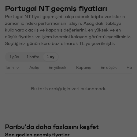
Portugal NT geçmiş fiyatları
Portugal NT fiyat geçmişini takip ederek kripto varlıkların
zaman içindeki performansını izleyin. Aşağıdaki tabloyu
kullanarak açılış ve kapanış değerlerini, en yüksek ve en
düşük fiyatları ve işlem hacmini kolayca görüntüleyebilirsiniz.
Seçtiğiniz günün kuru baz alınarak TL'ye çevrilmiştir.
1 gün
1 hafta
1 ay
Tarih
Açılış
En yüksek
Kapanış
En düşük
Haci
Bu tarih aralığı için veri bulunamadı.
Paribu'da daha fazlasını keşfet
Son gezilen geçmiş fiyatlar