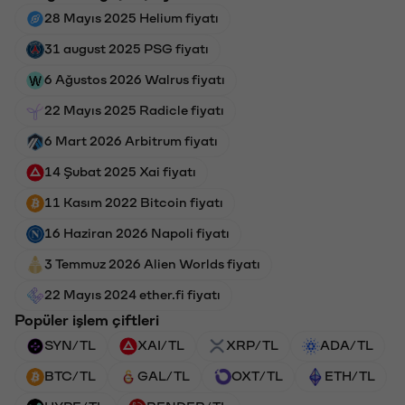
28 Mayıs 2025 Helium fiyatı
31 august 2025 PSG fiyatı
6 Ağustos 2026 Walrus fiyatı
22 Mayıs 2025 Radicle fiyatı
6 Mart 2026 Arbitrum fiyatı
14 Şubat 2025 Xai fiyatı
11 Kasım 2022 Bitcoin fiyatı
16 Haziran 2026 Napoli fiyatı
3 Temmuz 2026 Alien Worlds fiyatı
22 Mayıs 2024 ether.fi fiyatı
Popüler işlem çiftleri
SYN/TL
XAI/TL
XRP/TL
ADA/TL
BTC/TL
GAL/TL
OXT/TL
ETH/TL