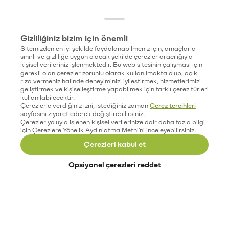
Gizliliğiniz bizim için önemli
Sitemizden en iyi şekilde faydalanabilmeniz için, amaçlarla
sınırlı ve gizliliğe uygun olacak şekilde çerezler aracılığıyla
kişisel verileriniz işlenmektedir. Bu web sitesinin çalışması için
gerekli olan çerezler zorunlu olarak kullanılmakta olup, açık
rıza vermeniz halinde deneyiminizi iyileştirmek, hizmetlerimizi
geliştirmek ve kişiselleştirme yapabilmek için farklı çerez türleri
kullanılabilecektir.
Çerezlerle verdiğiniz izni, istediğiniz zaman
Çerez tercihleri
sayfasını ziyaret ederek değiştirebilirsiniz.
Çerezler yoluyla işlenen kişisel verilerinize dair daha fazla bilgi
için Çerezlere Yönelik Aydınlatma Metni'ni inceleyebilirsiniz.
Çerezleri kabul et
Opsiyonel çerezleri reddet