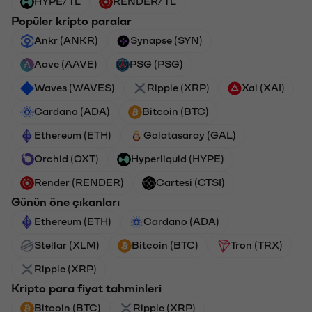
HYPE/TL
RENDER/TL
Popüler kripto paralar
Ankr (ANKR)
Synapse (SYN)
Aave (AAVE)
PSG (PSG)
Waves (WAVES)
Ripple (XRP)
Xai (XAI)
Cardano (ADA)
Bitcoin (BTC)
Ethereum (ETH)
Galatasaray (GAL)
Orchid (OXT)
Hyperliquid (HYPE)
Render (RENDER)
Cartesi (CTSI)
Günün öne çıkanları
Ethereum (ETH)
Cardano (ADA)
Stellar (XLM)
Bitcoin (BTC)
Tron (TRX)
Ripple (XRP)
Kripto para fiyat tahminleri
Bitcoin (BTC)
Ripple (XRP)