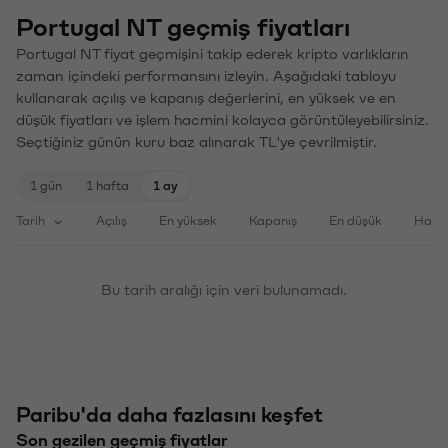
Portugal NT geçmiş fiyatları
Portugal NT fiyat geçmişini takip ederek kripto varlıkların
zaman içindeki performansını izleyin. Aşağıdaki tabloyu
kullanarak açılış ve kapanış değerlerini, en yüksek ve en
düşük fiyatları ve işlem hacmini kolayca görüntüleyebilirsiniz.
Seçtiğiniz günün kuru baz alınarak TL'ye çevrilmiştir.
1 gün
1 hafta
1 ay
Tarih
Açılış
En yüksek
Kapanış
En düşük
Haci
Bu tarih aralığı için veri bulunamadı.
Paribu'da daha fazlasını keşfet
Son gezilen geçmiş fiyatlar