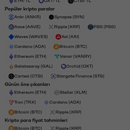
ETH/TL
OXT/TL
CTSI/TL
Popüler kripto paralar
Ankr (ANKR)
Synapse (SYN)
Aave (AAVE)
Ripple (XRP)
PSG (PSG)
Waves (WAVES)
Xai (XAI)
Cardano (ADA)
Bitcoin (BTC)
Ethereum (ETH)
Vanar (VANRY)
Galatasaray (GAL)
Orchid (OXT)
Cartesi (CTSI)
Stargate Finance (STG)
Günün öne çıkanları
Ethereum (ETH)
Stellar (XLM)
Tron (TRX)
Cardano (ADA)
Bitcoin (BTC)
Ripple (XRP)
Kripto para fiyat tahminleri
Bitcoin (BTC)
Ripple (XRP)