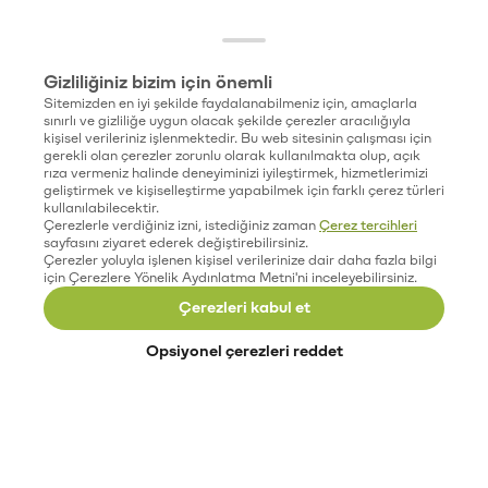
Gizliliğiniz bizim için önemli
Sitemizden en iyi şekilde faydalanabilmeniz için, amaçlarla
sınırlı ve gizliliğe uygun olacak şekilde çerezler aracılığıyla
kişisel verileriniz işlenmektedir. Bu web sitesinin çalışması için
gerekli olan çerezler zorunlu olarak kullanılmakta olup, açık
rıza vermeniz halinde deneyiminizi iyileştirmek, hizmetlerimizi
geliştirmek ve kişiselleştirme yapabilmek için farklı çerez türleri
kullanılabilecektir.
Çerezlerle verdiğiniz izni, istediğiniz zaman
Çerez tercihleri
sayfasını ziyaret ederek değiştirebilirsiniz.
Çerezler yoluyla işlenen kişisel verilerinize dair daha fazla bilgi
için Çerezlere Yönelik Aydınlatma Metni'ni inceleyebilirsiniz.
Çerezleri kabul et
Opsiyonel çerezleri reddet