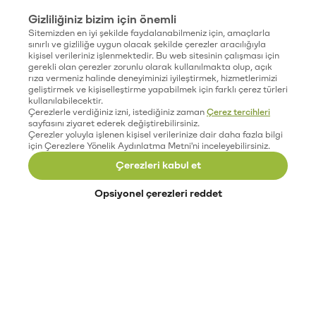
Gizliliğiniz bizim için önemli
Sitemizden en iyi şekilde faydalanabilmeniz için, amaçlarla
sınırlı ve gizliliğe uygun olacak şekilde çerezler aracılığıyla
kişisel verileriniz işlenmektedir. Bu web sitesinin çalışması için
gerekli olan çerezler zorunlu olarak kullanılmakta olup, açık
rıza vermeniz halinde deneyiminizi iyileştirmek, hizmetlerimizi
geliştirmek ve kişiselleştirme yapabilmek için farklı çerez türleri
kullanılabilecektir.
Çerezlerle verdiğiniz izni, istediğiniz zaman
Çerez tercihleri
sayfasını ziyaret ederek değiştirebilirsiniz.
Çerezler yoluyla işlenen kişisel verilerinize dair daha fazla bilgi
için Çerezlere Yönelik Aydınlatma Metni'ni inceleyebilirsiniz.
Çerezleri kabul et
Opsiyonel çerezleri reddet
Paribu’yu keşfet
Eğitimler