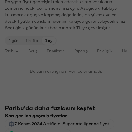
Polygon fiyat geçmişini takip ederek kripto varlıkların
zaman içindeki performansını izleyin. Aşağıdaki tabloyu
kullanarak açılış ve kapanış değerlerini, en yüksek ve en
düşük fiyatları ve işlem hacmini kolayca görüntüleyebilirsiniz.
Seçtiğiniz günün kuru baz alınarak TL'ye çevrilmiştir.
1 gün
1 hafta
1 ay
Tarih
Açılış
En yüksek
Kapanış
En düşük
Haci
Bu tarih aralığı için veri bulunamadı.
Paribu'da daha fazlasını keşfet
Son gezilen geçmiş fiyatlar
7 Kasım 2024 Artificial Superintelligence fiyatı