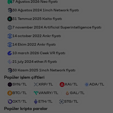
7 Ağustos 2026 Neo fiyatı
30 Ağustos 2024 1inch Network fiyatı
31 Temmuz 2025 Kaito fiyatı
7 november 2024 Artificial Superintelligence fiyatı
14 october 2022 Ankr fiyatı
14 Ekim 2022 Ankr fiyatı
10 march 2026 Ceek VR fiyatı
21 july 2024 ether.fi fiyatı
30 Kasım 2025 1inch Network fiyatı
Popüler işlem çiftleri
SYN/TL
XRP/TL
XAI/TL
ADA/TL
BTC/TL
VANRY/TL
GAL/TL
OXT/TL
ETH/TL
STG/TL
Popüler kripto paralar