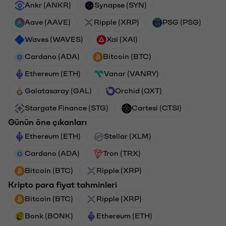
Ankr (ANKR)
Synapse (SYN)
Aave (AAVE)
Ripple (XRP)
PSG (PSG)
Waves (WAVES)
Xai (XAI)
Cardano (ADA)
Bitcoin (BTC)
Ethereum (ETH)
Vanar (VANRY)
Galatasaray (GAL)
Orchid (OXT)
Stargate Finance (STG)
Cartesi (CTSI)
Günün öne çıkanları
Ethereum (ETH)
Stellar (XLM)
Cardano (ADA)
Tron (TRX)
Bitcoin (BTC)
Ripple (XRP)
Kripto para fiyat tahminleri
Bitcoin (BTC)
Ripple (XRP)
Bonk (BONK)
Ethereum (ETH)