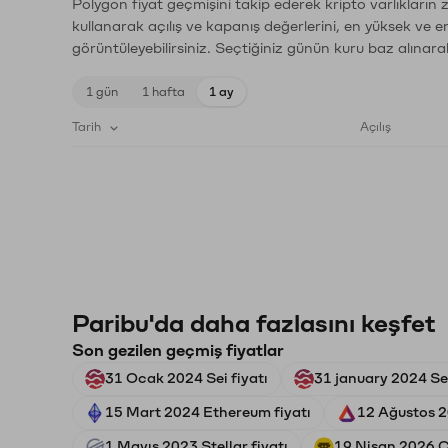
Polygon fiyat geçmişini takip ederek kripto varlıkların
kullanarak açılış ve kapanış değerlerini, en yüksek ve e
görüntüleyebilirsiniz. Seçtiğiniz günün kuru baz alınarak
1 gün
1 hafta
1 ay
Tarih
Açılış
Paribu'da daha fazlasını keşfet
Son gezilen geçmiş fiyatlar
31 Ocak 2024 Sei fiyatı
31 january 2024 Sei
15 Mart 2024 Ethereum fiyatı
12 Ağustos 2
1 Mayıs 2023 Stellar fiyatı
19 Nisan 2026 C