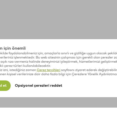
im için önemli
kilde faydalanabilmeniz için, amaçlarla sınırlı ve gizliliğe uygun olacak şekild
 verileriniz işlenmektedir. Bu web sitesinin çalışması için gerekli olan çerezler 
açık rıza vermeniz halinde deneyiminizi iyileştirmek, hizmetlerimizi geliştirmek
lı çerez türleri kullanılabilecektir.
iz izni, istediğiniz zaman
Çerez tercihleri
sayfasını ziyaret ederek değiştirebilir
enen kişisel verilerinize dair daha fazla bilgi için Çerezlere Yönelik Aydınlatma
l et
Opsiyonel çerezleri reddet