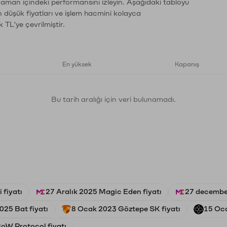
 zaman içindeki performansını izleyin. Aşağıdaki tabloyu
n düşük fiyatları ve işlem hacmini kolayca
 TL'ye çevrilmiştir.
En yüksek
Kapanış
Bu tarih aralığı için veri bulunamadı.
 fiyatı
27 Aralık 2025 Magic Eden fiyatı
27 decembe
025 Bat fiyatı
8 Ocak 2023 Göztepe SK fiyatı
15 Oca
oW Protocol fiyatı