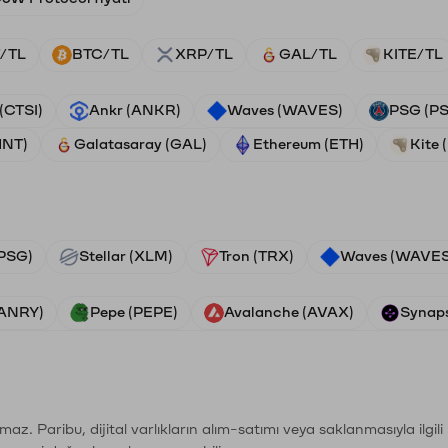
/TL
BTC/TL
XRP/TL
GAL/TL
KITE/TL
 (CTSI)
Ankr (ANKR)
Waves (WAVES)
PSG (P
HNT)
Galatasaray (GAL)
Ethereum (ETH)
Kite 
PSG)
Stellar (XLM)
Tron (TRX)
Waves (WAVES
VANRY)
Pepe (PEPE)
Avalanche (AVAX)
Synaps
şımaz. Paribu, dijital varlıkların alım-satımı veya saklanmasıyla ilgi