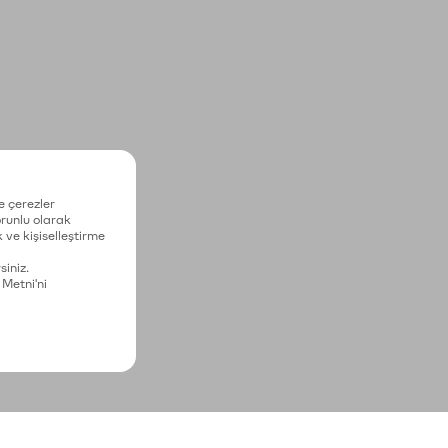
e çerezler
zorunlu olarak
 ve kişiselleştirme
siniz.
 Metni'ni