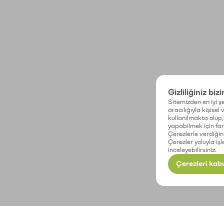
Gizliliğiniz biz
Sitemizden en iyi şe
aracılığıyla kişisel
kullanılmakta olup, 
yapabilmek için fark
Çerezlerle verdiğin
Çerezler yoluyla işl
inceleyebilirsiniz.
Çerezleri kabu