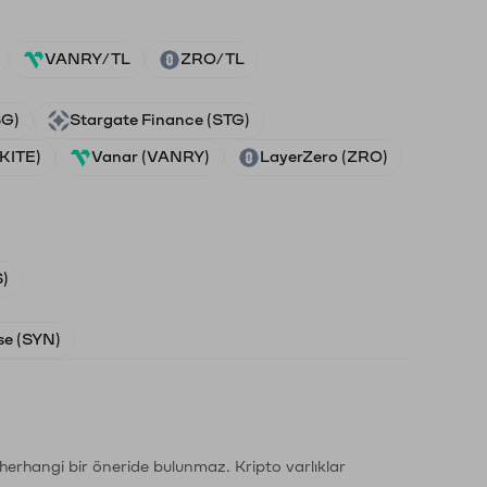
VANRY/TL
ZRO/TL
SG)
Stargate Finance (STG)
(KITE)
Vanar (VANRY)
LayerZero (ZRO)
)
e (SYN)
li herhangi bir öneride bulunmaz. Kripto varlıklar