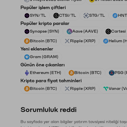
Popüler işlem çiftleri
SYN/TL
CTSI/TL
STG/TL
HNT
Popüler kripto paralar
Synapse (SYN)
Aave (AAVE)
Cartesi
Bitcoin (BTC)
Ripple (XRP)
Helium (
Yeni eklenenler
Gram (GRAM)
Günün öne çıkanları
Ethereum (ETH)
Bitcoin (BTC)
PSG (
Kripto para fiyat tahminleri
Bitcoin (BTC)
Ripple (XRP)
Vanar (
Sorumluluk reddi
Bu sayfada yer alan bilgiler yatırım tavsiyesi niteliği ta