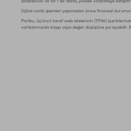
(stablecoin ve NFT'ler dahil), yüksek volatiliteye sahipti
Dijital varlık işlemleri yapmadan önce finansal durumu
Paribu, üçüncü taraf web sitelerinin (TPW) içeriklerin
varlıklarınızda kayıp veya değer düşüşüne yol açabilir. 