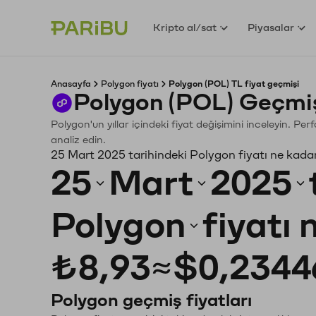
Kripto al/sat
Piyasalar
Anasayfa
Polygon fiyatı
Polygon (POL) TL fiyat geçmişi
Polygon (POL) Geçmiş
Polygon'un yıllar içindeki fiyat değişimini inceleyin. P
analiz edin.
25 Mart 2025 tarihindeki Polygon fiyatı ne kada
25
Mart
2025
Polygon
fiyatı
₺8,93
≈
$0,2344
Polygon geçmiş fiyatları