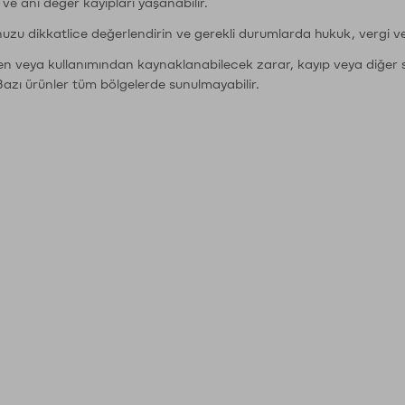
r ve ani değer kayıpları yaşanabilir.
nuzu dikkatlice değerlendirin ve gerekli durumlarda hukuk, vergi v
den veya kullanımından kaynaklanabilecek zarar, kayıp veya diğer 
Bazı ürünler tüm bölgelerde sunulmayabilir.