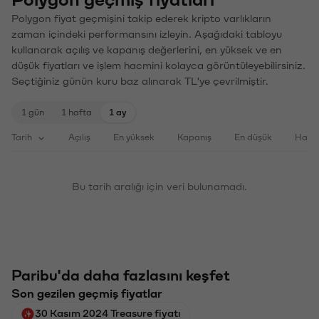
Polygon fiyat geçmişini takip ederek kripto varlıkların
zaman içindeki performansını izleyin. Aşağıdaki tabloyu
kullanarak açılış ve kapanış değerlerini, en yüksek ve en
düşük fiyatları ve işlem hacmini kolayca görüntüleyebilirsiniz.
Seçtiğiniz günün kuru baz alınarak TL'ye çevrilmiştir.
1 gün
1 hafta
1 ay
Tarih
Açılış
En yüksek
Kapanış
En düşük
Haci
Bu tarih aralığı için veri bulunamadı.
Paribu'da daha fazlasını keşfet
Son gezilen geçmiş fiyatlar
30 Kasım 2024 Treasure fiyatı