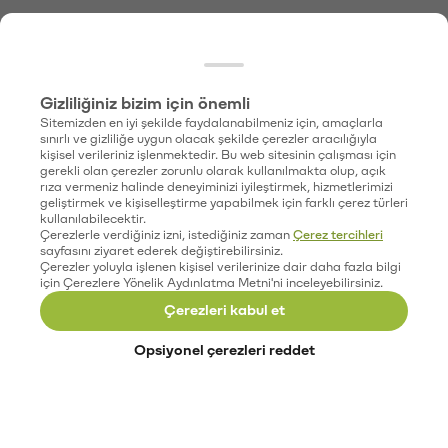
Gizliliğiniz bizim için önemli
Sitemizden en iyi şekilde faydalanabilmeniz için, amaçlarla
sınırlı ve gizliliğe uygun olacak şekilde çerezler aracılığıyla
kişisel verileriniz işlenmektedir. Bu web sitesinin çalışması için
gerekli olan çerezler zorunlu olarak kullanılmakta olup, açık
rıza vermeniz halinde deneyiminizi iyileştirmek, hizmetlerimizi
geliştirmek ve kişiselleştirme yapabilmek için farklı çerez türleri
kullanılabilecektir.
Çerezlerle verdiğiniz izni, istediğiniz zaman
Çerez tercihleri
sayfasını ziyaret ederek değiştirebilirsiniz.
Çerezler yoluyla işlenen kişisel verilerinize dair daha fazla bilgi
için Çerezlere Yönelik Aydınlatma Metni'ni inceleyebilirsiniz.
Çerezleri kabul et
Opsiyonel çerezleri reddet