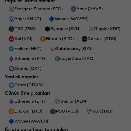
Popüler kripto paralar
Stargate Finance (STG)
Aave (AAVE)
Ankr (ANKR)
Waves (WAVES)
PSG (PSG)
Synapse (SYN)
Ripple (XRP)
Xai (XAI)
Bitcoin (BTC)
Cartesi (CTSI)
Helium (HNT)
Galatasaray (GAL)
Ethereum (ETH)
LayerZero (ZRO)
Orchid (OXT)
Yeni eklenenler
Gram (GRAM)
Günün öne çıkanları
Ethereum (ETH)
Stellar (XLM)
Bitcoin (BTC)
PSG (PSG)
Tron (TRX)
Waves (WAVES)
Kripto para fiyat tahminleri