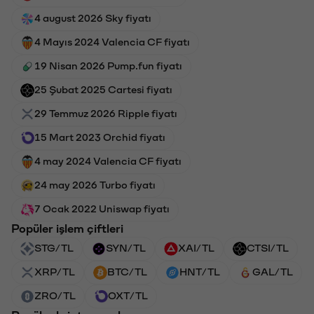
4 august 2026 Sky fiyatı
4 Mayıs 2024 Valencia CF fiyatı
19 Nisan 2026 Pump.fun fiyatı
25 Şubat 2025 Cartesi fiyatı
29 Temmuz 2026 Ripple fiyatı
15 Mart 2023 Orchid fiyatı
4 may 2024 Valencia CF fiyatı
24 may 2026 Turbo fiyatı
7 Ocak 2022 Uniswap fiyatı
Popüler işlem çiftleri
STG/TL
SYN/TL
XAI/TL
CTSI/TL
XRP/TL
BTC/TL
HNT/TL
GAL/TL
ZRO/TL
OXT/TL