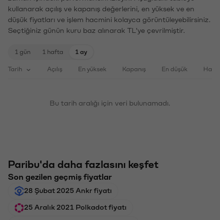
kullanarak açılış ve kapanış değerlerini, en yüksek ve en
düşük fiyatları ve işlem hacmini kolayca görüntüleyebilirsiniz.
Seçtiğiniz günün kuru baz alınarak TL'ye çevrilmiştir.
1 gün
1 hafta
1 ay
Tarih
Açılış
En yüksek
Kapanış
En düşük
Haci
Bu tarih aralığı için veri bulunamadı.
Paribu'da daha fazlasını keşfet
Son gezilen geçmiş fiyatlar
28 Şubat 2025 Ankr fiyatı
25 Aralık 2021 Polkadot fiyatı