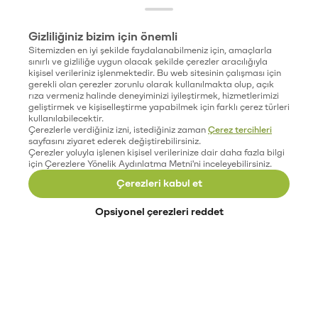
Gizliliğiniz bizim için önemli
Sitemizden en iyi şekilde faydalanabilmeniz için, amaçlarla
sınırlı ve gizliliğe uygun olacak şekilde çerezler aracılığıyla
kişisel verileriniz işlenmektedir. Bu web sitesinin çalışması için
gerekli olan çerezler zorunlu olarak kullanılmakta olup, açık
rıza vermeniz halinde deneyiminizi iyileştirmek, hizmetlerimizi
geliştirmek ve kişiselleştirme yapabilmek için farklı çerez türleri
kullanılabilecektir.
Çerezlerle verdiğiniz izni, istediğiniz zaman
Çerez tercihleri
sayfasını ziyaret ederek değiştirebilirsiniz.
Çerezler yoluyla işlenen kişisel verilerinize dair daha fazla bilgi
için Çerezlere Yönelik Aydınlatma Metni'ni inceleyebilirsiniz.
Çerezleri kabul et
Opsiyonel çerezleri reddet
Paribu’yu keşfet