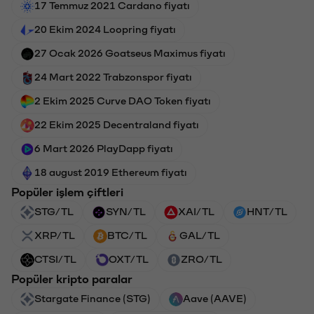
17 Temmuz 2021 Cardano fiyatı
20 Ekim 2024 Loopring fiyatı
27 Ocak 2026 Goatseus Maximus fiyatı
24 Mart 2022 Trabzonspor fiyatı
2 Ekim 2025 Curve DAO Token fiyatı
22 Ekim 2025 Decentraland fiyatı
6 Mart 2026 PlayDapp fiyatı
18 august 2019 Ethereum fiyatı
Popüler işlem çiftleri
STG/TL
SYN/TL
XAI/TL
HNT/TL
XRP/TL
BTC/TL
GAL/TL
CTSI/TL
OXT/TL
ZRO/TL
Popüler kripto paralar
Stargate Finance (STG)
Aave (AAVE)