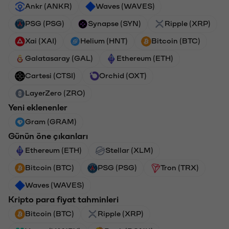
Ankr (ANKR)
Waves (WAVES)
PSG (PSG)
Synapse (SYN)
Ripple (XRP)
Xai (XAI)
Helium (HNT)
Bitcoin (BTC)
Galatasaray (GAL)
Ethereum (ETH)
Cartesi (CTSI)
Orchid (OXT)
LayerZero (ZRO)
Yeni eklenenler
Gram (GRAM)
Günün öne çıkanları
Ethereum (ETH)
Stellar (XLM)
Bitcoin (BTC)
PSG (PSG)
Tron (TRX)
Waves (WAVES)
Kripto para fiyat tahminleri
Bitcoin (BTC)
Ripple (XRP)