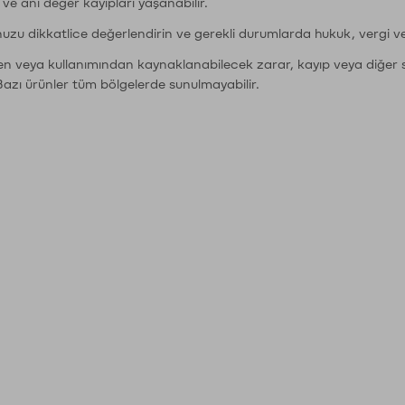
r ve ani değer kayıpları yaşanabilir.
nuzu dikkatlice değerlendirin ve gerekli durumlarda hukuk, vergi v
den veya kullanımından kaynaklanabilecek zarar, kayıp veya diğer 
Bazı ürünler tüm bölgelerde sunulmayabilir.