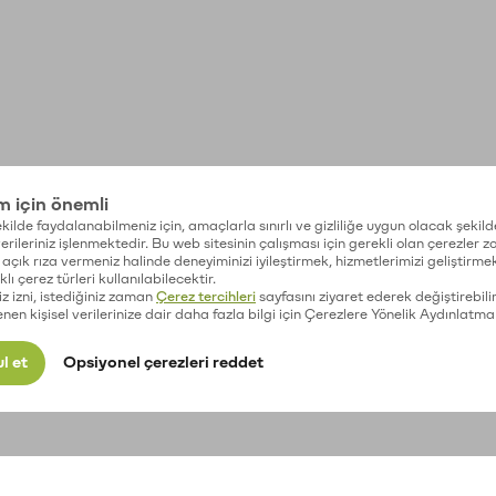
im için önemli
kilde faydalanabilmeniz için, amaçlarla sınırlı ve gizliliğe uygun olacak şekild
 verileriniz işlenmektedir. Bu web sitesinin çalışması için gerekli olan çerezler 
açık rıza vermeniz halinde deneyiminizi iyileştirmek, hizmetlerimizi geliştirmek
lı çerez türleri kullanılabilecektir.
iz izni, istediğiniz zaman
Çerez tercihleri
sayfasını ziyaret ederek değiştirebilir
enen kişisel verilerinize dair daha fazla bilgi için Çerezlere Yönelik Aydınlatma
l et
Opsiyonel çerezleri reddet