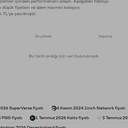
n zaman içindeki performansını izleyin. Aşağıdaki tabloyu
n düşük fiyatları ve işlem hacmini kolayca
 TL'ye çevrilmiştir.
En yüksek
Kapanış
Bu tarih aralığı için veri bulunamadı.
026 SuperVerse fiyatı
4 Kasım 2024 1inch Network fiyatı
 PSG fiyatı
1 Temmuz 2026 Kaito fiyatı
3 Temmuz 202
Haziran 2026 Decentraland fiyatı