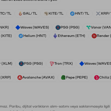
TC/TL
GAL/TL
KITE/TL
HNT/TL
XRP/
ANKR)
Waves (WAVES)
PSG (PSG)
Vanar (VA
 (KITE)
Helium (HNT)
Ethereum (ETH)
Render
r (XLM)
PSG (PSG)
Tron (TRX)
Waves (WAVES
 (XRP)
Avalanche (AVAX)
Pepe (PEPE)
Chiliz
şımaz. Paribu, dijital varlıkların alım-satımı veya saklanmasıyla ilgi