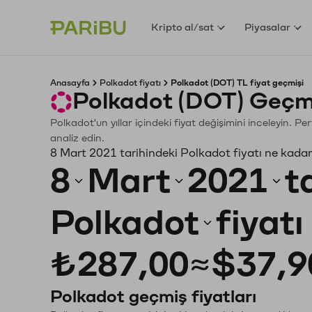
Kripto al/sat
Piyasalar
Anasayfa
Polkadot fiyatı
Polkadot (DOT) TL fiyat geçmişi
Polkadot (DOT) Geçmi
Polkadot'un yıllar içindeki fiyat değişimini inceleyin. 
analiz edin.
8 Mart 2021 tarihindeki Polkadot fiyatı ne kada
8
Mart
2021
t
Polkadot
fiyat
₺287,00
≈
$37,9
Polkadot geçmiş fiyatları