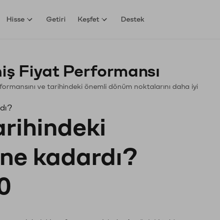
Hisse
Getiri
Keşfet
Destek
ş Fiyat Performansı
Performansını ve tarihindeki önemli dönüm noktalarını daha iyi
rdı?
arihindeki
ı ne kadardı?
0