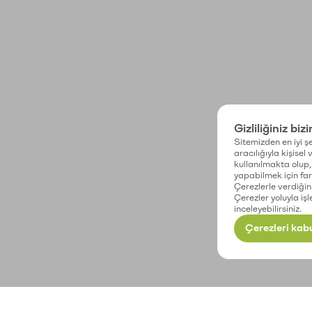
Gizliliğiniz biz
Sitemizden en iyi şe
aracılığıyla kişisel
kullanılmakta olup, 
yapabilmek için fark
Çerezlerle verdiğin
Çerezler yoluyla işl
inceleyebilirsiniz.
Çerezleri kabu