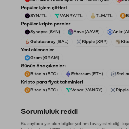
Popüler işlem çiftleri
SYN/TL
VANRY/TL
TLM/TL
B
Popüler kripto paralar
Synapse (SYN)
Aave (AAVE)
Ankr (
Galatasaray (GAL)
Ripple (XRP)
Kite
Yeni eklenenler
Gram (GRAM)
Günün öne çıkanları
Bitcoin (BTC)
Ethereum (ETH)
Stella
Kripto para fiyat tahminleri
Bitcoin (BTC)
Vanar (VANRY)
Ripple
Sorumluluk reddi
Bu sayfada yer alan bilgiler yatırım tavsiyesi niteliği ta