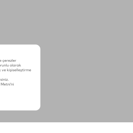
e çerezler
zorunlu olarak
 ve kişiselleştirme
siniz.
 Metni'ni