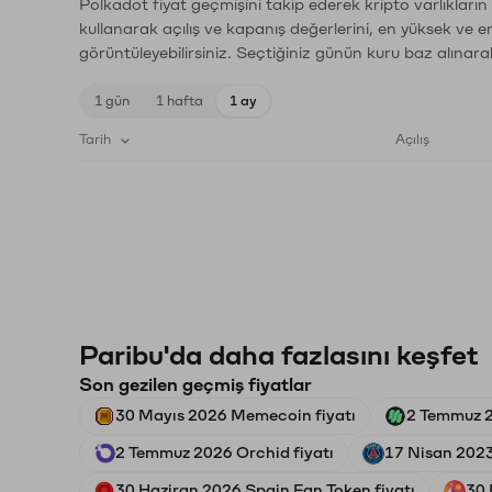
Polkadot fiyat geçmişini takip ederek kripto varlıkları
kullanarak açılış ve kapanış değerlerini, en yüksek ve e
görüntüleyebilirsiniz. Seçtiğiniz günün kuru baz alınarak
1 gün
1 hafta
1 ay
Tarih
Açılış
Paribu'da daha fazlasını keşfet
Son gezilen geçmiş fiyatlar
30 Mayıs 2026 Memecoin fiyatı
2 Temmuz 2
2 Temmuz 2026 Orchid fiyatı
17 Nisan 2023
30 Haziran 2026 Spain Fan Token fiyatı
30 