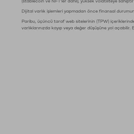
(stablecoin ve NFT'ler dahil), yüksek volatiliteye sahipti
Dijital varlık işlemleri yapmadan önce finansal durumu
Paribu, üçüncü taraf web sitelerinin (TPW) içeriklerin
varlıklarınızda kayıp veya değer düşüşüne yol açabilir. 