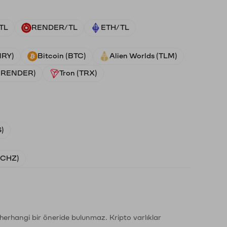
TL
RENDER/TL
ETH/TL
NRY)
Bitcoin (BTC)
Alien Worlds (TLM)
 (RENDER)
Tron (TRX)
)
 (CHZ)
li herhangi bir öneride bulunmaz. Kripto varlıklar