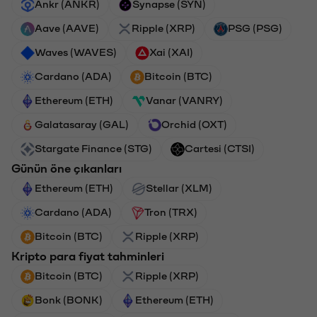
Ankr (ANKR)
Synapse (SYN)
Aave (AAVE)
Ripple (XRP)
PSG (PSG)
Waves (WAVES)
Xai (XAI)
Cardano (ADA)
Bitcoin (BTC)
Ethereum (ETH)
Vanar (VANRY)
Galatasaray (GAL)
Orchid (OXT)
Stargate Finance (STG)
Cartesi (CTSI)
Günün öne çıkanları
Ethereum (ETH)
Stellar (XLM)
Cardano (ADA)
Tron (TRX)
Bitcoin (BTC)
Ripple (XRP)
Kripto para fiyat tahminleri
Bitcoin (BTC)
Ripple (XRP)
Bonk (BONK)
Ethereum (ETH)