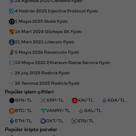
24 Ağustos 2020 Cardano fiyatı
4 Haziran 2025 Injective Protocol fiyatı
1 Mayıs 2025 Skale fiyatı
16 Mart 2024 Göztepe SK fiyatı
21 Mart 2021 Litecoin fiyatı
5 Mayıs 2026 Ravencoin fiyatı
10 Mayıs 2022 Ethereum Name Service fiyatı
26 july 2025 Radicle fiyatı
26 Temmuz 2025 Radicle fiyatı
Popüler işlem çiftleri
SYN/TL
XRP/TL
XAI/TL
ADA/TL
BTC/TL
VANRY/TL
GAL/TL
ETH/TL
OXT/TL
STG/TL
Popüler kripto paralar