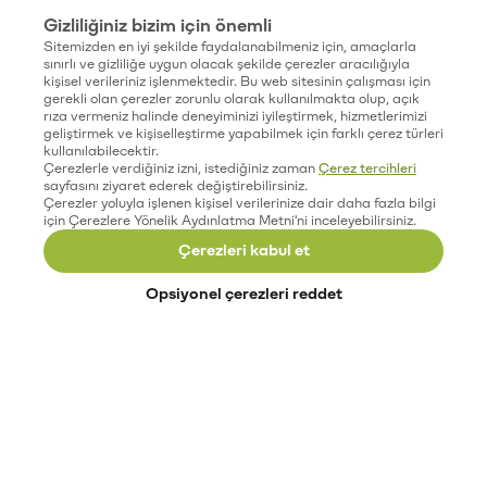
Gizliliğiniz bizim için önemli
Sitemizden en iyi şekilde faydalanabilmeniz için, amaçlarla
sınırlı ve gizliliğe uygun olacak şekilde çerezler aracılığıyla
kişisel verileriniz işlenmektedir. Bu web sitesinin çalışması için
gerekli olan çerezler zorunlu olarak kullanılmakta olup, açık
rıza vermeniz halinde deneyiminizi iyileştirmek, hizmetlerimizi
geliştirmek ve kişiselleştirme yapabilmek için farklı çerez türleri
kullanılabilecektir.
Çerezlerle verdiğiniz izni, istediğiniz zaman
Çerez tercihleri
sayfasını ziyaret ederek değiştirebilirsiniz.
Çerezler yoluyla işlenen kişisel verilerinize dair daha fazla bilgi
için Çerezlere Yönelik Aydınlatma Metni'ni inceleyebilirsiniz.
Çerezleri kabul et
Opsiyonel çerezleri reddet
Paribu’yu keşfet
Eğitimler
Etkinlikler