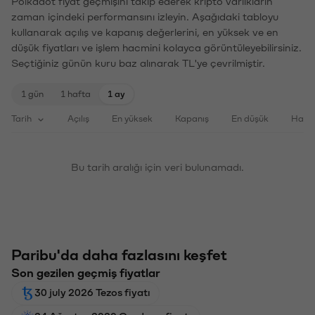
Polkadot fiyat geçmişini takip ederek kripto varlıkların
zaman içindeki performansını izleyin. Aşağıdaki tabloyu
kullanarak açılış ve kapanış değerlerini, en yüksek ve en
düşük fiyatları ve işlem hacmini kolayca görüntüleyebilirsiniz.
Seçtiğiniz günün kuru baz alınarak TL'ye çevrilmiştir.
1 gün
1 hafta
1 ay
Tarih
Açılış
En yüksek
Kapanış
En düşük
Haci
Bu tarih aralığı için veri bulunamadı.
Paribu'da daha fazlasını keşfet
Son gezilen geçmiş fiyatlar
30 july 2026 Tezos fiyatı