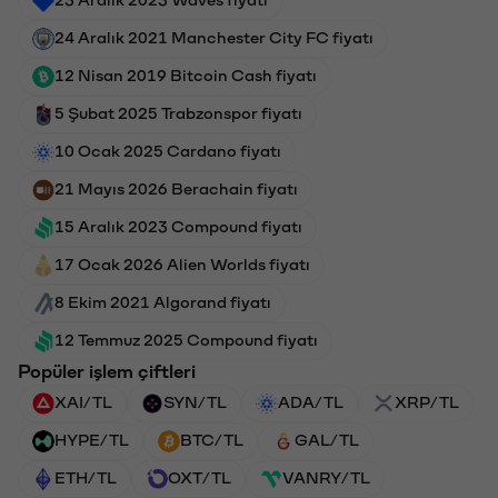
24 Aralık 2021 Manchester City FC fiyatı
12 Nisan 2019 Bitcoin Cash fiyatı
5 Şubat 2025 Trabzonspor fiyatı
10 Ocak 2025 Cardano fiyatı
21 Mayıs 2026 Berachain fiyatı
15 Aralık 2023 Compound fiyatı
17 Ocak 2026 Alien Worlds fiyatı
8 Ekim 2021 Algorand fiyatı
12 Temmuz 2025 Compound fiyatı
Popüler işlem çiftleri
XAI/TL
SYN/TL
ADA/TL
XRP/TL
HYPE/TL
BTC/TL
GAL/TL
ETH/TL
OXT/TL
VANRY/TL