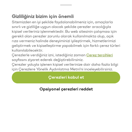
Gizliliğiniz bizim için önemli
Sitemizden en iyi şekilde faydalanabilmeniz için, amaçlarla
sınırlı ve gizliliğe uygun olacak şekilde çerezler aracılığıyla
kişisel verileriniz işlenmektedir. Bu web sitesinin çalışması için
gerekli olan çerezler zorunlu olarak kullanılmakta olup, açık
rıza vermeniz halinde deneyiminizi iyileştirmek, hizmetlerimizi
geliştirmek ve kişiselleştirme yapabilmek için farklı çerez türleri
kullanılabilecektir.
Çerezlerle verdiğiniz izni, istediğiniz zaman
Çerez tercihleri
sayfasını ziyaret ederek değiştirebilirsiniz.
Çerezler yoluyla işlenen kişisel verilerinize dair daha fazla bilgi
için Çerezlere Yönelik Aydınlatma Metni'ni inceleyebilirsiniz.
Çerezleri kabul et
Opsiyonel çerezleri reddet
Paribu’yu keşfet