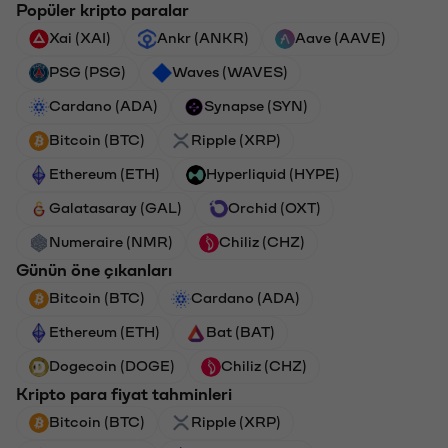
Popüler kripto paralar
Xai (XAI)
Ankr (ANKR)
Aave (AAVE)
PSG (PSG)
Waves (WAVES)
Cardano (ADA)
Synapse (SYN)
Bitcoin (BTC)
Ripple (XRP)
Ethereum (ETH)
Hyperliquid (HYPE)
Galatasaray (GAL)
Orchid (OXT)
Numeraire (NMR)
Chiliz (CHZ)
Günün öne çıkanları
Bitcoin (BTC)
Cardano (ADA)
Ethereum (ETH)
Bat (BAT)
Dogecoin (DOGE)
Chiliz (CHZ)
Kripto para fiyat tahminleri
Bitcoin (BTC)
Ripple (XRP)