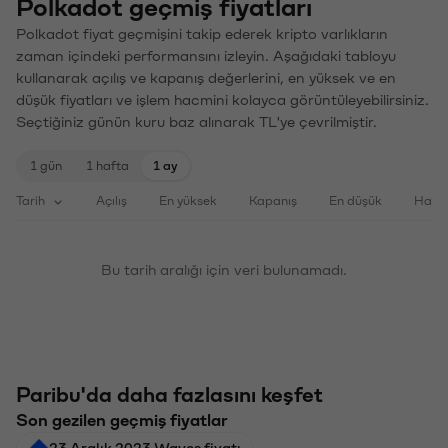
Polkadot geçmiş fiyatları
Polkadot fiyat geçmişini takip ederek kripto varlıkların
zaman içindeki performansını izleyin. Aşağıdaki tabloyu
kullanarak açılış ve kapanış değerlerini, en yüksek ve en
düşük fiyatları ve işlem hacmini kolayca görüntüleyebilirsiniz.
Seçtiğiniz günün kuru baz alınarak TL'ye çevrilmiştir.
1 gün
1 hafta
1 ay
Tarih
Açılış
En yüksek
Kapanış
En düşük
Haci
Bu tarih aralığı için veri bulunamadı.
Paribu'da daha fazlasını keşfet
Son gezilen geçmiş fiyatlar
23 Aralık 2023 Waves fiyatı