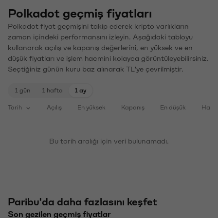
Polkadot geçmiş fiyatları
Polkadot fiyat geçmişini takip ederek kripto varlıkların
zaman içindeki performansını izleyin. Aşağıdaki tabloyu
kullanarak açılış ve kapanış değerlerini, en yüksek ve en
düşük fiyatları ve işlem hacmini kolayca görüntüleyebilirsiniz.
Seçtiğiniz günün kuru baz alınarak TL'ye çevrilmiştir.
1 gün
1 hafta
1 ay
Tarih
Açılış
En yüksek
Kapanış
En düşük
Haci
Bu tarih aralığı için veri bulunamadı.
Paribu'da daha fazlasını keşfet
Son gezilen geçmiş fiyatlar