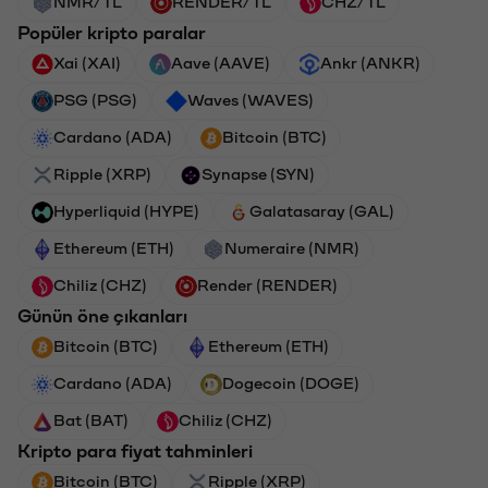
NMR/TL
RENDER/TL
CHZ/TL
Popüler kripto paralar
Xai (XAI)
Aave (AAVE)
Ankr (ANKR)
PSG (PSG)
Waves (WAVES)
Cardano (ADA)
Bitcoin (BTC)
Ripple (XRP)
Synapse (SYN)
Hyperliquid (HYPE)
Galatasaray (GAL)
Ethereum (ETH)
Numeraire (NMR)
Chiliz (CHZ)
Render (RENDER)
Günün öne çıkanları
Bitcoin (BTC)
Ethereum (ETH)
Cardano (ADA)
Dogecoin (DOGE)
Bat (BAT)
Chiliz (CHZ)
Kripto para fiyat tahminleri
Bitcoin (BTC)
Ripple (XRP)