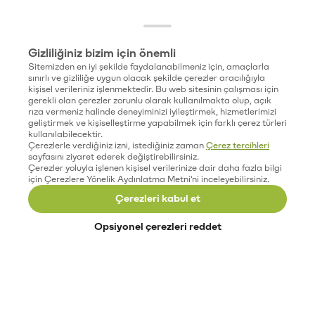
Gizliliğiniz bizim için önemli
Sitemizden en iyi şekilde faydalanabilmeniz için, amaçlarla
sınırlı ve gizliliğe uygun olacak şekilde çerezler aracılığıyla
kişisel verileriniz işlenmektedir. Bu web sitesinin çalışması için
gerekli olan çerezler zorunlu olarak kullanılmakta olup, açık
rıza vermeniz halinde deneyiminizi iyileştirmek, hizmetlerimizi
geliştirmek ve kişiselleştirme yapabilmek için farklı çerez türleri
kullanılabilecektir.
Çerezlerle verdiğiniz izni, istediğiniz zaman
Çerez tercihleri
sayfasını ziyaret ederek değiştirebilirsiniz.
Çerezler yoluyla işlenen kişisel verilerinize dair daha fazla bilgi
için Çerezlere Yönelik Aydınlatma Metni'ni inceleyebilirsiniz.
Çerezleri kabul et
Opsiyonel çerezleri reddet