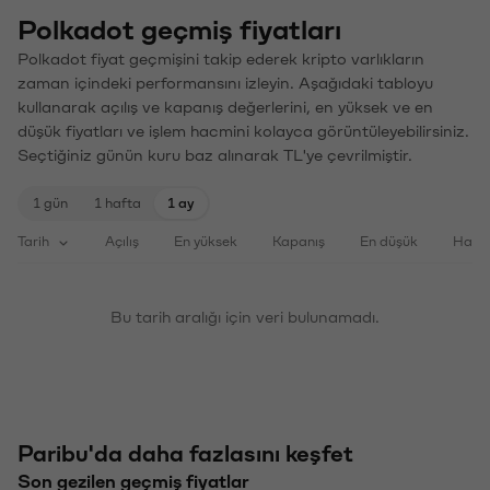
Polkadot geçmiş fiyatları
Polkadot fiyat geçmişini takip ederek kripto varlıkların
zaman içindeki performansını izleyin. Aşağıdaki tabloyu
kullanarak açılış ve kapanış değerlerini, en yüksek ve en
düşük fiyatları ve işlem hacmini kolayca görüntüleyebilirsiniz.
Seçtiğiniz günün kuru baz alınarak TL'ye çevrilmiştir.
1 gün
1 hafta
1 ay
Tarih
Açılış
En yüksek
Kapanış
En düşük
Haci
Bu tarih aralığı için veri bulunamadı.
Paribu'da daha fazlasını keşfet
Son gezilen geçmiş fiyatlar