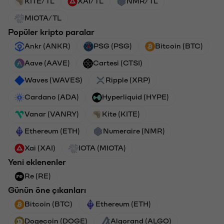
KITE/TL
XAI/TL
NMR/TL
MIOTA/TL
Popüler kripto paralar
Ankr (ANKR)
PSG (PSG)
Bitcoin (BTC)
Aave (AAVE)
Cartesi (CTSI)
Waves (WAVES)
Ripple (XRP)
Cardano (ADA)
Hyperliquid (HYPE)
Vanar (VANRY)
Kite (KITE)
Ethereum (ETH)
Numeraire (NMR)
Xai (XAI)
IOTA (MIOTA)
Yeni eklenenler
Re (RE)
Günün öne çıkanları
Bitcoin (BTC)
Ethereum (ETH)
Dogecoin (DOGE)
Algorand (ALGO)