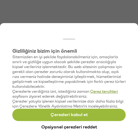
Gizliliğiniz bizim için önemli
Sitemizden en iyi şekilde faydalanabilmeniz için, amaçlarla
sınırlı ve gizliliğe uygun olacak şekilde çerezler aracılığıyla
kişisel verileriniz işlenmektedir. Bu web sitesinin çalışması için
gerekli olan çerezler zorunlu olarak kullanılmakta olup, açık
rıza vermeniz halinde deneyiminizi iyileştirmek, hizmetlerimizi
geliştirmek ve kişiselleştirme yapabilmek için farklı çerez türleri
kullanılabilecektir.
Çerezlerle verdiğiniz izni, istediğiniz zaman
Çerez tercihleri
sayfasını ziyaret ederek değiştirebilirsiniz.
Çerezler yoluyla işlenen kişisel verilerinize dair daha fazla bilgi
için Çerezlere Yönelik Aydınlatma Metni'ni inceleyebilirsiniz.
Çerezleri kabul et
Opsiyonel çerezleri reddet