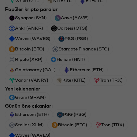
VANRY/TL
KITE/TL
ETH/TL
Popüler kripto paralar
Synapse (SYN)
Aave (AAVE)
Ankr (ANKR)
Cartesi (CTSI)
Waves (WAVES)
PSG (PSG)
Bitcoin (BTC)
Stargate Finance (STG)
Ripple (XRP)
Helium (HNT)
Galatasaray (GAL)
Ethereum (ETH)
Vanar (VANRY)
Kite (KITE)
Tron (TRX)
Yeni eklenenler
Gram (GRAM)
Günün öne çıkanları
Ethereum (ETH)
PSG (PSG)
Stellar (XLM)
Bitcoin (BTC)
Tron (TRX)
Waves (WAVES)