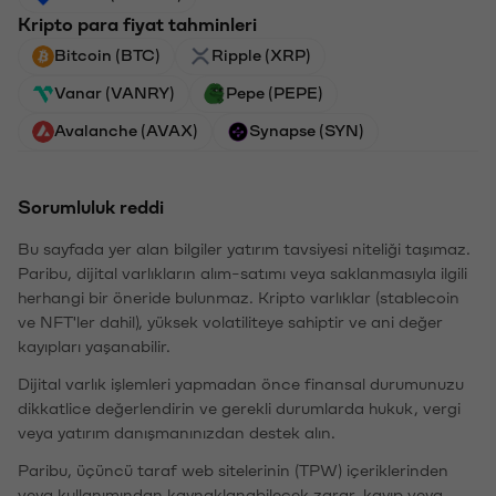
Kripto para fiyat tahminleri
Bitcoin (BTC)
Ripple (XRP)
Vanar (VANRY)
Pepe (PEPE)
Avalanche (AVAX)
Synapse (SYN)
Sorumluluk reddi
Bu sayfada yer alan bilgiler yatırım tavsiyesi niteliği taşımaz.
Paribu, dijital varlıkların alım-satımı veya saklanmasıyla ilgili
herhangi bir öneride bulunmaz. Kripto varlıklar (stablecoin
ve NFT'ler dahil), yüksek volatiliteye sahiptir ve ani değer
kayıpları yaşanabilir.
Dijital varlık işlemleri yapmadan önce finansal durumunuzu
dikkatlice değerlendirin ve gerekli durumlarda hukuk, vergi
veya yatırım danışmanınızdan destek alın.
Paribu, üçüncü taraf web sitelerinin (TPW) içeriklerinden
veya kullanımından kaynaklanabilecek zarar, kayıp veya