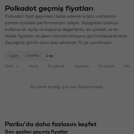
Polkadot geçmiş fiyatları
Polkadot fiyat geçmişini takip ederek kripto varlıkların
zaman içindeki performansını izleyin. Aşağıdaki tabloyu
kullanarak açılış ve kapanış değerlerini, en yüksek ve en
düşük fiyatları ve işlem hacmini kolayca görüntüleyebilirsiniz.
Seçtiğiniz günün kuru baz alınarak TL'ye çevrilmiştir.
1 gün
1 hafta
1 ay
Tarih
Açılış
En yüksek
Kapanış
En düşük
Haci
Bu tarih aralığı için veri bulunamadı.
Paribu'da daha fazlasını keşfet
Son gezilen geçmiş fiyatlar