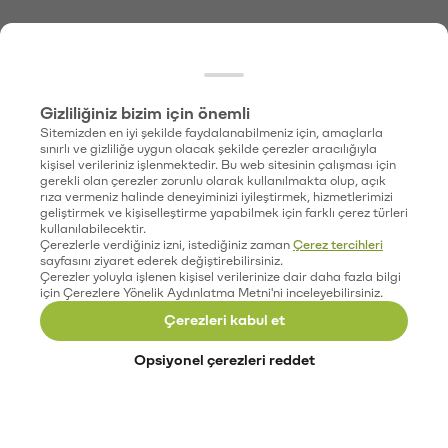
Gizliliğiniz bizim için önemli
Sitemizden en iyi şekilde faydalanabilmeniz için, amaçlarla
sınırlı ve gizliliğe uygun olacak şekilde çerezler aracılığıyla
kişisel verileriniz işlenmektedir. Bu web sitesinin çalışması için
gerekli olan çerezler zorunlu olarak kullanılmakta olup, açık
rıza vermeniz halinde deneyiminizi iyileştirmek, hizmetlerimizi
geliştirmek ve kişiselleştirme yapabilmek için farklı çerez türleri
kullanılabilecektir.
Çerezlerle verdiğiniz izni, istediğiniz zaman
Çerez tercihleri
sayfasını ziyaret ederek değiştirebilirsiniz.
Çerezler yoluyla işlenen kişisel verilerinize dair daha fazla bilgi
için Çerezlere Yönelik Aydınlatma Metni'ni inceleyebilirsiniz.
Çerezleri kabul et
Opsiyonel çerezleri reddet