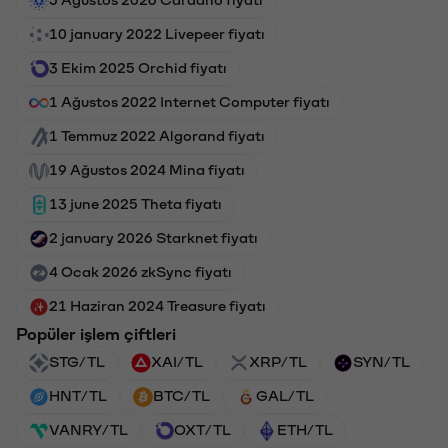
10 january 2022 Livepeer fiyatı
3 Ekim 2025 Orchid fiyatı
1 Ağustos 2022 Internet Computer fiyatı
1 Temmuz 2022 Algorand fiyatı
19 Ağustos 2024 Mina fiyatı
13 june 2025 Theta fiyatı
2 january 2026 Starknet fiyatı
4 Ocak 2026 zkSync fiyatı
21 Haziran 2024 Treasure fiyatı
Popüler işlem çiftleri
STG/TL
XAI/TL
XRP/TL
SYN/TL
HNT/TL
BTC/TL
GAL/TL
VANRY/TL
OXT/TL
ETH/TL