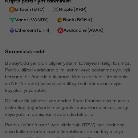
Kripto para fiyat tahminleri
Bitcoin (BTC)
Ripple (XRP)
Vanar (VANRY)
Bonk (BONK)
Ethereum (ETH)
Avalanche (AVAX)
Sorumluluk reddi
Bu sayfada yer alan bilgiler yatırım tavsiyesi niteliği taşımaz.
Paribu, dijital varlıkların alım-satımı veya saklanmasıyla ilgili
herhangi bir öneride bulunmaz. Kripto varlıklar (stablecoin
ve NFT'ler dahil), yüksek volatiliteye sahiptir ve ani değer
kayıpları yaşanabilir.
Dijital varlık işlemleri yapmadan önce finansal durumunuzu
dikkatlice değerlendirin ve gerekli durumlarda hukuk, vergi
veya yatırım danışmanınızdan destek alın.
Paribu, üçüncü taraf web sitelerinin (TPW) içeriklerinden
veya kullanımından kaynaklanabilecek zarar, kayıp veya
diğer sonuçlardan sorumlu değildir. TPW kullanımı,