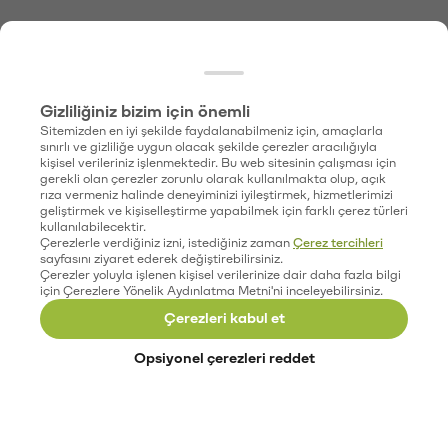
Gizliliğiniz bizim için önemli
Sitemizden en iyi şekilde faydalanabilmeniz için, amaçlarla
sınırlı ve gizliliğe uygun olacak şekilde çerezler aracılığıyla
kişisel verileriniz işlenmektedir. Bu web sitesinin çalışması için
gerekli olan çerezler zorunlu olarak kullanılmakta olup, açık
rıza vermeniz halinde deneyiminizi iyileştirmek, hizmetlerimizi
geliştirmek ve kişiselleştirme yapabilmek için farklı çerez türleri
kullanılabilecektir.
Çerezlerle verdiğiniz izni, istediğiniz zaman
Çerez tercihleri
sayfasını ziyaret ederek değiştirebilirsiniz.
Çerezler yoluyla işlenen kişisel verilerinize dair daha fazla bilgi
için Çerezlere Yönelik Aydınlatma Metni'ni inceleyebilirsiniz.
Çerezleri kabul et
Opsiyonel çerezleri reddet