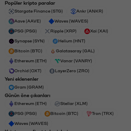
Popüler kripto paralar
Stargate Finance (STG)
Ankr (ANKR)
Aave (AAVE)
Waves (WAVES)
PSG (PSG)
Ripple (XRP)
Xai (XAI)
Synapse (SYN)
Helium (HNT)
Bitcoin (BTC)
Galatasaray (GAL)
Ethereum (ETH)
Vanar (VANRY)
Orchid (OXT)
LayerZero (ZRO)
Yeni eklenenler
Gram (GRAM)
Günün öne çıkanları
Ethereum (ETH)
Stellar (XLM)
PSG (PSG)
Bitcoin (BTC)
Tron (TRX)
Waves (WAVES)