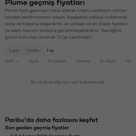
Plume geçmiş fiyatları
Plume fiyat geçmişini takip ederek kripto varlıkların zaman
içindeki performansını izleyin. Aşağıdaki tabloyu kullanarak
açılış ve kapanış değerlerini, en yüksek ve en düşük fiyatları
ve işlem hacmini kolayca görüntüleyebilirsiniz. Seçtiğiniz
günün kuru baz alınarak TL'ye çevrilmiştir.
1 gün
1 hafta
1 ay
Tarih
Açılış
En yüksek
Kapanış
En düşük
Haci
Bu tarih aralığı için veri bulunamadı.
Paribu'da daha fazlasını keşfet
Son gezilen geçmiş fiyatlar
5 Ağustos 2026 Cardano fiyatı