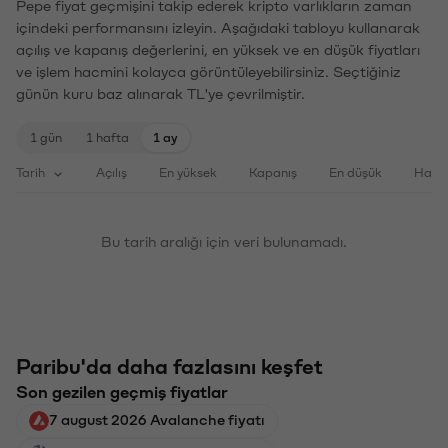
Pepe fiyat geçmişini takip ederek kripto varlıkların zaman
içindeki performansını izleyin. Aşağıdaki tabloyu kullanarak
açılış ve kapanış değerlerini, en yüksek ve en düşük fiyatları
ve işlem hacmini kolayca görüntüleyebilirsiniz. Seçtiğiniz
günün kuru baz alınarak TL'ye çevrilmiştir.
1 gün
1 hafta
1 ay
Tarih
Açılış
En yüksek
Kapanış
En düşük
Haci
Bu tarih aralığı için veri bulunamadı.
Paribu'da daha fazlasını keşfet
Son gezilen geçmiş fiyatlar
7 august 2026 Avalanche fiyatı