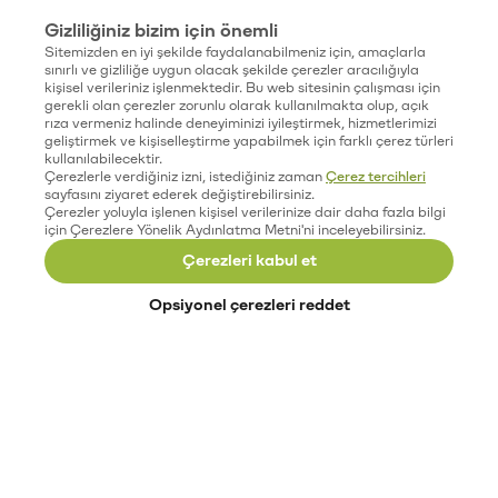
Gizliliğiniz bizim için önemli
Sitemizden en iyi şekilde faydalanabilmeniz için, amaçlarla
sınırlı ve gizliliğe uygun olacak şekilde çerezler aracılığıyla
kişisel verileriniz işlenmektedir. Bu web sitesinin çalışması için
gerekli olan çerezler zorunlu olarak kullanılmakta olup, açık
rıza vermeniz halinde deneyiminizi iyileştirmek, hizmetlerimizi
geliştirmek ve kişiselleştirme yapabilmek için farklı çerez türleri
kullanılabilecektir.
Çerezlerle verdiğiniz izni, istediğiniz zaman
Çerez tercihleri
sayfasını ziyaret ederek değiştirebilirsiniz.
Çerezler yoluyla işlenen kişisel verilerinize dair daha fazla bilgi
için Çerezlere Yönelik Aydınlatma Metni'ni inceleyebilirsiniz.
Çerezleri kabul et
Opsiyonel çerezleri reddet
Paribu’yu keşfet
Eğitimler