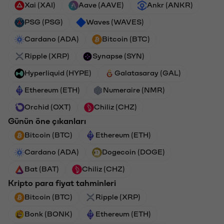
Xai (XAI)
Aave (AAVE)
Ankr (ANKR)
PSG (PSG)
Waves (WAVES)
Cardano (ADA)
Bitcoin (BTC)
Ripple (XRP)
Synapse (SYN)
Hyperliquid (HYPE)
Galatasaray (GAL)
Ethereum (ETH)
Numeraire (NMR)
Orchid (OXT)
Chiliz (CHZ)
Günün öne çıkanları
Bitcoin (BTC)
Ethereum (ETH)
Cardano (ADA)
Dogecoin (DOGE)
Bat (BAT)
Chiliz (CHZ)
Kripto para fiyat tahminleri
Bitcoin (BTC)
Ripple (XRP)
Bonk (BONK)
Ethereum (ETH)