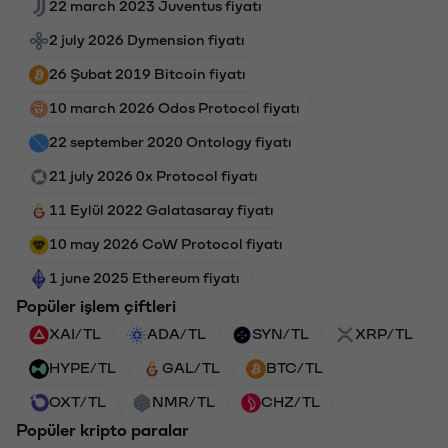
22 march 2023 Juventus fiyatı
2 july 2026 Dymension fiyatı
26 Şubat 2019 Bitcoin fiyatı
10 march 2026 Odos Protocol fiyatı
22 september 2020 Ontology fiyatı
21 july 2026 0x Protocol fiyatı
11 Eylül 2022 Galatasaray fiyatı
10 may 2026 CoW Protocol fiyatı
1 june 2025 Ethereum fiyatı
Popüler işlem çiftleri
XAI/TL
ADA/TL
SYN/TL
XRP/TL
HYPE/TL
GAL/TL
BTC/TL
OXT/TL
NMR/TL
CHZ/TL
Popüler kripto paralar