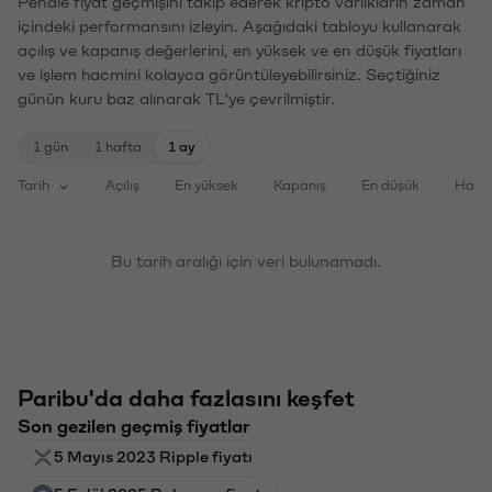
Pendle fiyat geçmişini takip ederek kripto varlıkların zaman
içindeki performansını izleyin. Aşağıdaki tabloyu kullanarak
açılış ve kapanış değerlerini, en yüksek ve en düşük fiyatları
ve işlem hacmini kolayca görüntüleyebilirsiniz. Seçtiğiniz
günün kuru baz alınarak TL'ye çevrilmiştir.
1 gün
1 hafta
1 ay
Tarih
Açılış
En yüksek
Kapanış
En düşük
Haci
Bu tarih aralığı için veri bulunamadı.
Paribu'da daha fazlasını keşfet
Son gezilen geçmiş fiyatlar
5 Mayıs 2023 Ripple fiyatı