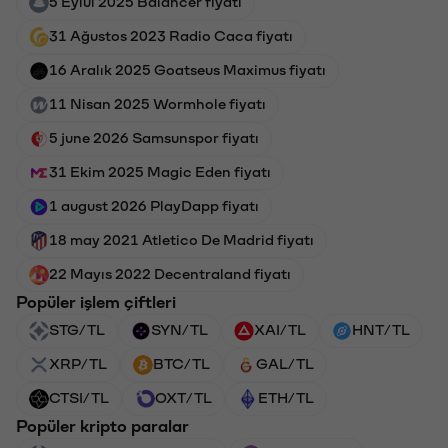
5 Eylül 2025 Balancer fiyatı
31 Ağustos 2023 Radio Caca fiyatı
16 Aralık 2025 Goatseus Maximus fiyatı
11 Nisan 2025 Wormhole fiyatı
5 june 2026 Samsunspor fiyatı
31 Ekim 2025 Magic Eden fiyatı
1 august 2026 PlayDapp fiyatı
18 may 2021 Atletico De Madrid fiyatı
22 Mayıs 2022 Decentraland fiyatı
Popüler işlem çiftleri
STG/TL
SYN/TL
XAI/TL
HNT/TL
XRP/TL
BTC/TL
GAL/TL
CTSI/TL
OXT/TL
ETH/TL
Popüler kripto paralar