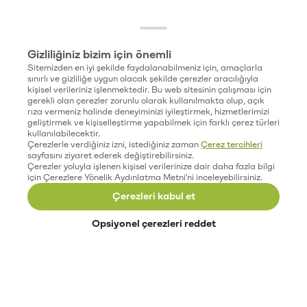
Gizliliğiniz bizim için önemli
Sitemizden en iyi şekilde faydalanabilmeniz için, amaçlarla
sınırlı ve gizliliğe uygun olacak şekilde çerezler aracılığıyla
kişisel verileriniz işlenmektedir. Bu web sitesinin çalışması için
gerekli olan çerezler zorunlu olarak kullanılmakta olup, açık
rıza vermeniz halinde deneyiminizi iyileştirmek, hizmetlerimizi
geliştirmek ve kişiselleştirme yapabilmek için farklı çerez türleri
kullanılabilecektir.
Çerezlerle verdiğiniz izni, istediğiniz zaman
Çerez tercihleri
sayfasını ziyaret ederek değiştirebilirsiniz.
Çerezler yoluyla işlenen kişisel verilerinize dair daha fazla bilgi
için Çerezlere Yönelik Aydınlatma Metni'ni inceleyebilirsiniz.
Çerezleri kabul et
Opsiyonel çerezleri reddet