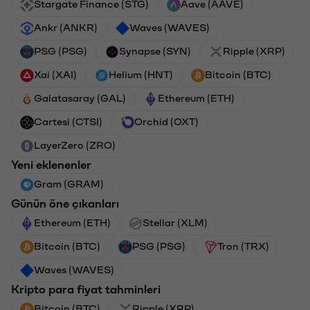
Stargate Finance (STG)
Aave (AAVE)
Ankr (ANKR)
Waves (WAVES)
PSG (PSG)
Synapse (SYN)
Ripple (XRP)
Xai (XAI)
Helium (HNT)
Bitcoin (BTC)
Galatasaray (GAL)
Ethereum (ETH)
Cartesi (CTSI)
Orchid (OXT)
LayerZero (ZRO)
Yeni eklenenler
Gram (GRAM)
Günün öne çıkanları
Ethereum (ETH)
Stellar (XLM)
Bitcoin (BTC)
PSG (PSG)
Tron (TRX)
Waves (WAVES)
Kripto para fiyat tahminleri
Bitcoin (BTC)
Ripple (XRP)