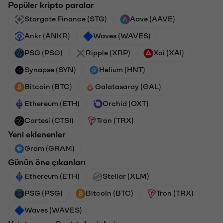
Popüler kripto paralar
Stargate Finance (STG)
Aave (AAVE)
Ankr (ANKR)
Waves (WAVES)
PSG (PSG)
Ripple (XRP)
Xai (XAI)
Synapse (SYN)
Helium (HNT)
Bitcoin (BTC)
Galatasaray (GAL)
Ethereum (ETH)
Orchid (OXT)
Cartesi (CTSI)
Tron (TRX)
Yeni eklenenler
Gram (GRAM)
Günün öne çıkanları
Ethereum (ETH)
Stellar (XLM)
PSG (PSG)
Bitcoin (BTC)
Tron (TRX)
Waves (WAVES)