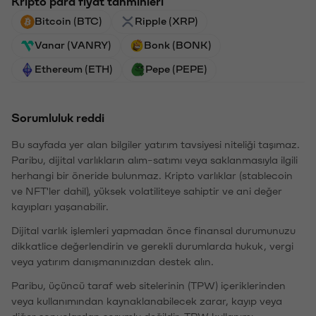
Kripto para fiyat tahminleri
Bitcoin (BTC)
Ripple (XRP)
Vanar (VANRY)
Bonk (BONK)
Ethereum (ETH)
Pepe (PEPE)
Sorumluluk reddi
Bu sayfada yer alan bilgiler yatırım tavsiyesi niteliği taşımaz.
Paribu, dijital varlıkların alım-satımı veya saklanmasıyla ilgili
herhangi bir öneride bulunmaz. Kripto varlıklar (stablecoin
ve NFT'ler dahil), yüksek volatiliteye sahiptir ve ani değer
kayıpları yaşanabilir.
Dijital varlık işlemleri yapmadan önce finansal durumunuzu
dikkatlice değerlendirin ve gerekli durumlarda hukuk, vergi
veya yatırım danışmanınızdan destek alın.
Paribu, üçüncü taraf web sitelerinin (TPW) içeriklerinden
veya kullanımından kaynaklanabilecek zarar, kayıp veya
diğer sonuçlardan sorumlu değildir. TPW kullanımı,