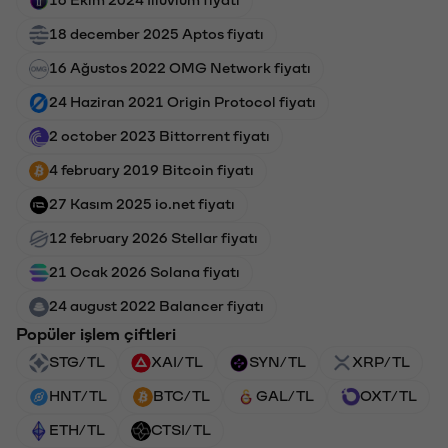
18 december 2025 Aptos fiyatı
16 Ağustos 2022 OMG Network fiyatı
24 Haziran 2021 Origin Protocol fiyatı
2 october 2023 Bittorrent fiyatı
4 february 2019 Bitcoin fiyatı
27 Kasım 2025 io.net fiyatı
12 february 2026 Stellar fiyatı
21 Ocak 2026 Solana fiyatı
24 august 2022 Balancer fiyatı
Popüler işlem çiftleri
STG/TL
XAI/TL
SYN/TL
XRP/TL
HNT/TL
BTC/TL
GAL/TL
OXT/TL
ETH/TL
CTSI/TL