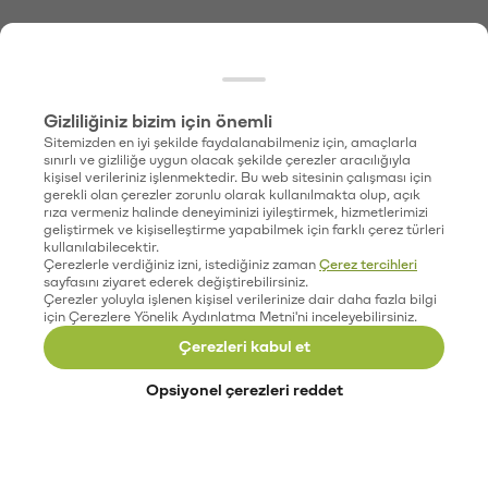
Gizliliğiniz bizim için önemli
Sitemizden en iyi şekilde faydalanabilmeniz için, amaçlarla
sınırlı ve gizliliğe uygun olacak şekilde çerezler aracılığıyla
kişisel verileriniz işlenmektedir. Bu web sitesinin çalışması için
gerekli olan çerezler zorunlu olarak kullanılmakta olup, açık
rıza vermeniz halinde deneyiminizi iyileştirmek, hizmetlerimizi
geliştirmek ve kişiselleştirme yapabilmek için farklı çerez türleri
kullanılabilecektir.
Çerezlerle verdiğiniz izni, istediğiniz zaman
Çerez tercihleri
sayfasını ziyaret ederek değiştirebilirsiniz.
Çerezler yoluyla işlenen kişisel verilerinize dair daha fazla bilgi
için Çerezlere Yönelik Aydınlatma Metni'ni inceleyebilirsiniz.
Çerezleri kabul et
Opsiyonel çerezleri reddet