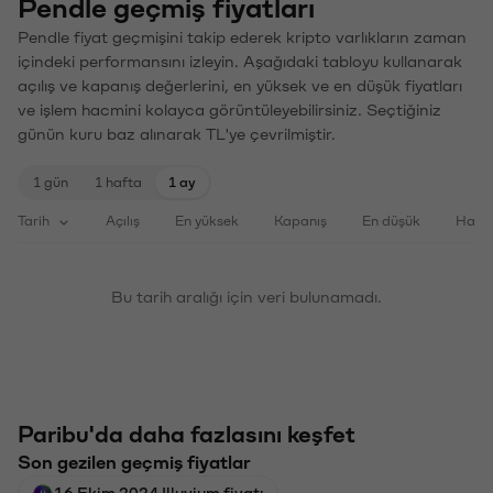
Pendle geçmiş fiyatları
Pendle fiyat geçmişini takip ederek kripto varlıkların zaman
içindeki performansını izleyin. Aşağıdaki tabloyu kullanarak
açılış ve kapanış değerlerini, en yüksek ve en düşük fiyatları
ve işlem hacmini kolayca görüntüleyebilirsiniz. Seçtiğiniz
günün kuru baz alınarak TL'ye çevrilmiştir.
1 gün
1 hafta
1 ay
Tarih
Açılış
En yüksek
Kapanış
En düşük
Haci
Bu tarih aralığı için veri bulunamadı.
Paribu'da daha fazlasını keşfet
Son gezilen geçmiş fiyatlar
16 Ekim 2024 Illuvium fiyatı