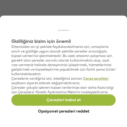
Gizliliğiniz bizim için önemli
Sitemizden en iyi şekilde faydalanabilmeniz için, amaçlarla
sınırlı ve gizliliğe uygun olacak şekilde çerezler aracılığıyla
kişisel verileriniz işlenmektedir. Bu web sitesinin çalışması için
gerekli olan çerezler zorunlu olarak kullanılmakta olup, açık
rıza vermeniz halinde deneyiminizi iyileştirmek, hizmetlerimizi
geliştirmek ve kişiselleştirme yapabilmek için farklı çerez türleri
kullanılabilecektir.
Çerezlerle verdiğiniz izni, istediğiniz zaman
Çerez tercihleri
sayfasını ziyaret ederek değiştirebilirsiniz.
Çerezler yoluyla işlenen kişisel verilerinize dair daha fazla bilgi
için Çerezlere Yönelik Aydınlatma Metni'ni inceleyebilirsiniz.
Çerezleri kabul et
Opsiyonel çerezleri reddet