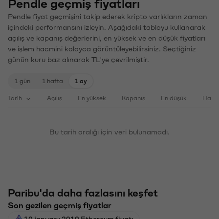
Pendle geçmiş fiyatları
Pendle fiyat geçmişini takip ederek kripto varlıkların zaman
içindeki performansını izleyin. Aşağıdaki tabloyu kullanarak
açılış ve kapanış değerlerini, en yüksek ve en düşük fiyatları
ve işlem hacmini kolayca görüntüleyebilirsiniz. Seçtiğiniz
günün kuru baz alınarak TL'ye çevrilmiştir.
1 gün
1 hafta
1 ay
Tarih
Açılış
En yüksek
Kapanış
En düşük
Haci
Bu tarih aralığı için veri bulunamadı.
Paribu'da daha fazlasını keşfet
Son gezilen geçmiş fiyatlar
19 january 2019 Ethereum fiyatı