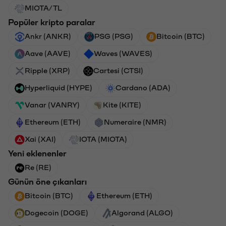
MIOTA/TL
Popüler kripto paralar
Ankr (ANKR)
PSG (PSG)
Bitcoin (BTC)
Aave (AAVE)
Waves (WAVES)
Ripple (XRP)
Cartesi (CTSI)
Hyperliquid (HYPE)
Cardano (ADA)
Vanar (VANRY)
Kite (KITE)
Ethereum (ETH)
Numeraire (NMR)
Xai (XAI)
IOTA (MIOTA)
Yeni eklenenler
Re (RE)
Günün öne çıkanları
Bitcoin (BTC)
Ethereum (ETH)
Dogecoin (DOGE)
Algorand (ALGO)