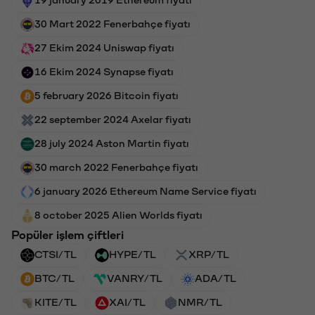
30 Mart 2022 Fenerbahçe fiyatı
27 Ekim 2024 Uniswap fiyatı
16 Ekim 2024 Synapse fiyatı
5 february 2026 Bitcoin fiyatı
22 september 2024 Axelar fiyatı
28 july 2024 Aston Martin fiyatı
30 march 2022 Fenerbahçe fiyatı
6 january 2026 Ethereum Name Service fiyatı
8 october 2025 Alien Worlds fiyatı
Popüler işlem çiftleri
CTSI/TL
HYPE/TL
XRP/TL
BTC/TL
VANRY/TL
ADA/TL
KITE/TL
XAI/TL
NMR/TL