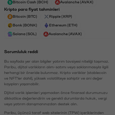
Bitcoin Cash (BCH)
Avalanche (AVAX)
Kripto para fiyat tahminleri
Bitcoin (BTC)
Ripple (XRP)
Bonk (BONK)
Ethereum (ETH)
Solana (SOL)
Avalanche (AVAX)
Sorumluluk reddi
Bu sayfada yer alan bilgiler yatırım tavsiyesi niteliği taşımaz.
Paribu, dijital varlıkların alım-satımı veya saklanmasıyla ilgili
herhangi bir öneride bulunmaz. Kripto varlıklar (stablecoin
ve NFT'ler dahil), yüksek volatiliteye sahiptir ve ani değer
kayıpları yaşanabilir.
Dijital varlık işlemleri yapmadan önce finansal durumunuzu
dikkatlice değerlendirin ve gerekli durumlarda hukuk, vergi
veya yatırım danışmanınızdan destek alın.
Paribu, üçüncü taraf web sitelerinin (TPW) içeriklerinden