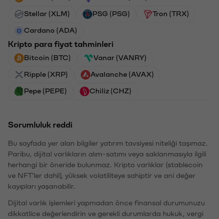
Stellar (XLM)
PSG (PSG)
Tron (TRX)
Cardano (ADA)
Kripto para fiyat tahminleri
Bitcoin (BTC)
Vanar (VANRY)
Ripple (XRP)
Avalanche (AVAX)
Pepe (PEPE)
Chiliz (CHZ)
Sorumluluk reddi
Bu sayfada yer alan bilgiler yatırım tavsiyesi niteliği taşımaz.
Paribu, dijital varlıkların alım-satımı veya saklanmasıyla ilgili
herhangi bir öneride bulunmaz. Kripto varlıklar (stablecoin
ve NFT'ler dahil), yüksek volatiliteye sahiptir ve ani değer
kayıpları yaşanabilir.
Dijital varlık işlemleri yapmadan önce finansal durumunuzu
dikkatlice değerlendirin ve gerekli durumlarda hukuk, vergi