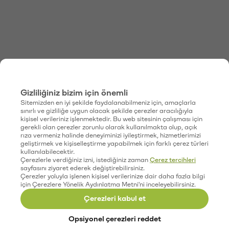
Gizliliğiniz bizim için önemli
Sitemizden en iyi şekilde faydalanabilmeniz için, amaçlarla
sınırlı ve gizliliğe uygun olacak şekilde çerezler aracılığıyla
kişisel verileriniz işlenmektedir. Bu web sitesinin çalışması için
gerekli olan çerezler zorunlu olarak kullanılmakta olup, açık
rıza vermeniz halinde deneyiminizi iyileştirmek, hizmetlerimizi
geliştirmek ve kişiselleştirme yapabilmek için farklı çerez türleri
kullanılabilecektir.
Çerezlerle verdiğiniz izni, istediğiniz zaman
Çerez tercihleri
sayfasını ziyaret ederek değiştirebilirsiniz.
Çerezler yoluyla işlenen kişisel verilerinize dair daha fazla bilgi
için Çerezlere Yönelik Aydınlatma Metni'ni inceleyebilirsiniz.
Çerezleri kabul et
Opsiyonel çerezleri reddet