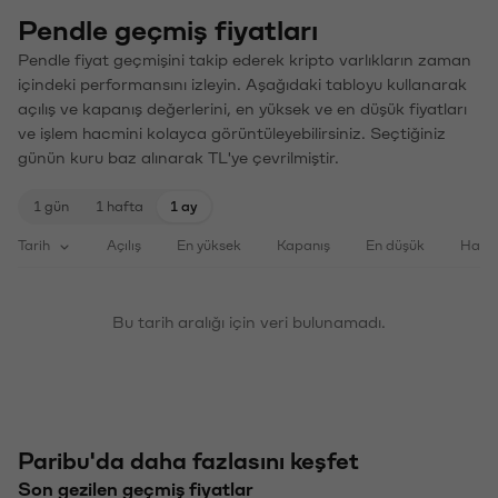
Pendle geçmiş fiyatları
Pendle fiyat geçmişini takip ederek kripto varlıkların zaman
içindeki performansını izleyin. Aşağıdaki tabloyu kullanarak
açılış ve kapanış değerlerini, en yüksek ve en düşük fiyatları
ve işlem hacmini kolayca görüntüleyebilirsiniz. Seçtiğiniz
günün kuru baz alınarak TL'ye çevrilmiştir.
1 gün
1 hafta
1 ay
Tarih
Açılış
En yüksek
Kapanış
En düşük
Haci
Bu tarih aralığı için veri bulunamadı.
Paribu'da daha fazlasını keşfet
Son gezilen geçmiş fiyatlar