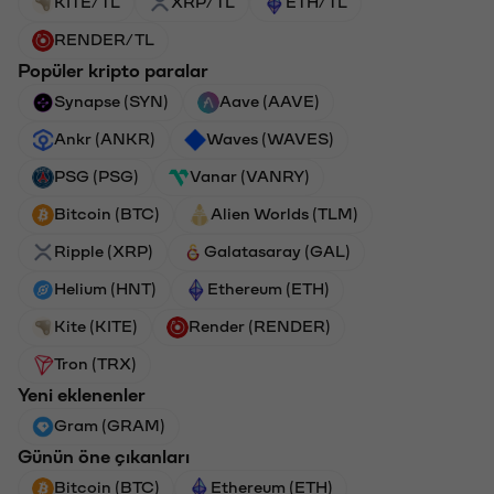
KITE/TL
XRP/TL
ETH/TL
RENDER/TL
Popüler kripto paralar
Synapse (SYN)
Aave (AAVE)
Ankr (ANKR)
Waves (WAVES)
PSG (PSG)
Vanar (VANRY)
Bitcoin (BTC)
Alien Worlds (TLM)
Ripple (XRP)
Galatasaray (GAL)
Helium (HNT)
Ethereum (ETH)
Kite (KITE)
Render (RENDER)
Tron (TRX)
Yeni eklenenler
Gram (GRAM)
Günün öne çıkanları
Bitcoin (BTC)
Ethereum (ETH)